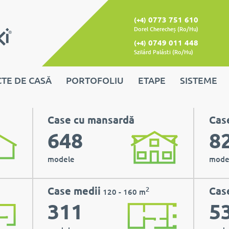
0773 751 610
(+4)
Dorel Cherecheș (Ro/Hu)
0749 011 448
(+4)
Szilárd Palásti (Ro/Hu)
TE DE CASĂ
PORTOFOLIU
ETAPE
SISTEME
Case cu mansardă
Case
648
8
modele
mode
Case medii
Cas
2
120 - 160 m
311
5