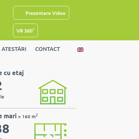
Prezentare Video
VR 360°
ATESTĂRI
CONTACT
 cu etaj
2
le
e mari
2
> 160 m
38