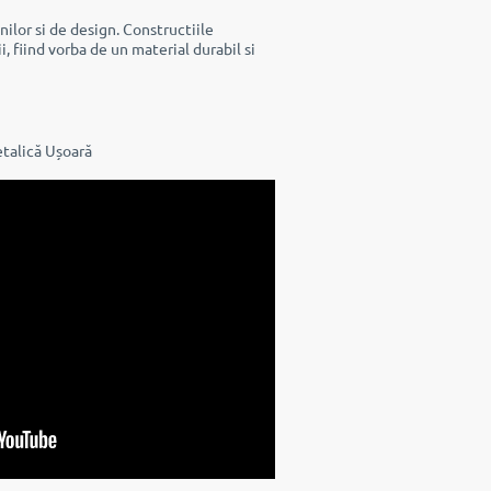
ilor si de design. Constructiile
, fiind vorba de un material durabil si
etalică Ușoară