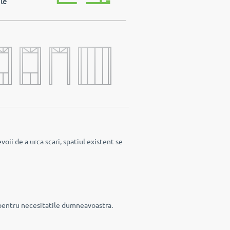
le
voii de a urca scari, spatiul existent se
a pentru necesitatile dumneavoastra.