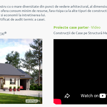
stru cu o mare diversitate din punct de vedere arhitectural, al dimensiun
fera consum minim de resurse, fara risipa ca la alte tipuri de constructii
si economii la intretinerea lui.
tificat de audit termic a casei.
Proiecte case parter
- Video
®
Construcții de Case pe Structură M
EXI