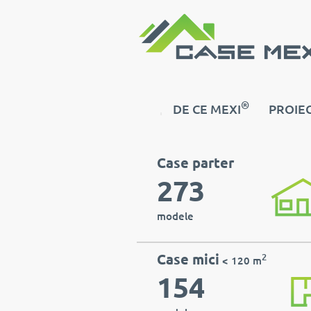
®
DE CE MEXI
PROIEC
Case parter
273
modele
Case mici
2
< 120 m
154