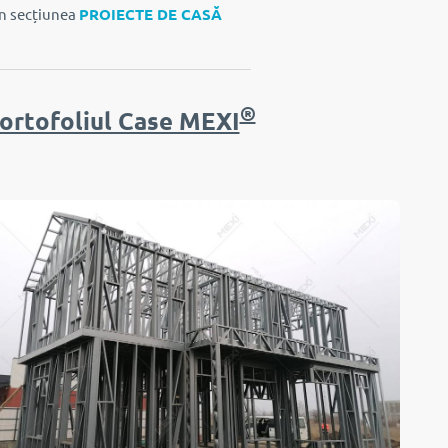
in secțiunea
PROIECTE DE CASĂ
®
ortofoliul Case MEXI