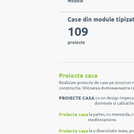
modele
Case din module tipiza
109
proiecte
Proiecte casa
Realizam proiecte de case pe structuri m
constructie. Viitoarea dumneavoastra casa
PROIECTE CASA
cu un design impecab
dorintele si calitati
Proiecte casa
la parter, cu mansarda, 
mediteraniene.
Proiecte casa
la o diversitate mare, p