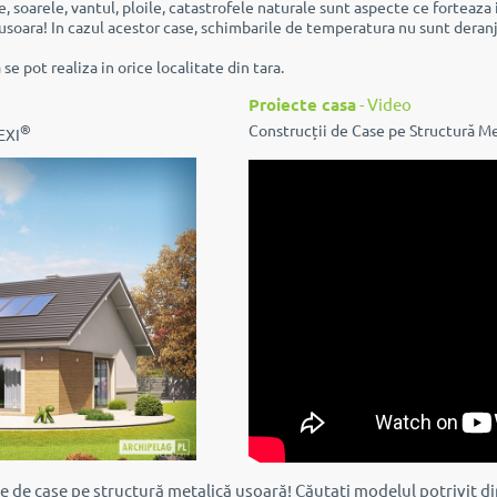
 soarele, vantul, ploile, catastrofele naturale sunt aspecte ce forteaza i
usoara! In cazul acestor case, schimbarile de temperatura nu sunt deranja
e pot realiza in orice localitate din tara.
Proiecte casa
- Video
®
Construcții de Case pe Structură M
EXI
le de case pe structură metalică ușoară!
Căutați modelul potrivit d