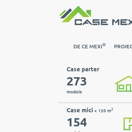
®
DE CE MEXI
PROIEC
Case parter
273
modele
Case mici
2
< 120 m
154