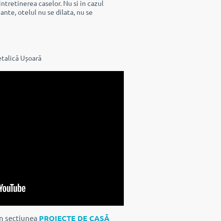
ntretinerea caselor. Nu si in cazul
nte, otelul nu se dilata, nu se
etalică Ușoară
in secțiunea
PROIECTE DE CASĂ