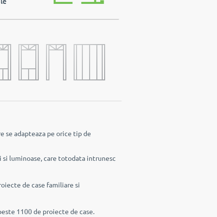
le
re se adapteaza pe orice tip de
 si luminoase, care totodata intrunesc
oiecte de case familiare si
 peste 1100 de proiecte de case.