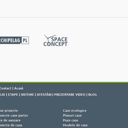
Contact
|
Acasă
LIU
|
ETAPE
|
SISTEME
|
ATESTĂRI
|
PREZENTARE VIDEO
|
BLOG
se proiecte
Case ecologice
oiecte case parter
Planuri case
le de vanzare
Poze case
oiecte de casa
Modele de case