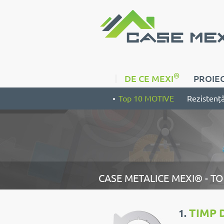
®
DE CE MEXI
PROIEC
Top 10 MOTIVE
Rezistenț
CASE METALICE MEXI® - TO
TIMP 
1.