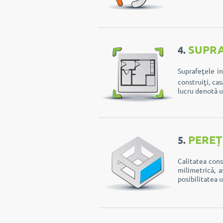
SUPRA
4.
Suprafeţele i
construiţi, ca
lucru denotă u
PEREȚ
5.
Calitatea cons
milimetrică, a
posibilitatea u