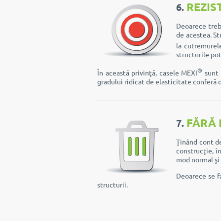
REZIS
6.
Deoarece trebu
de acestea. St
la cutremurel
structurile po
®
În această privinţă, casele MEXI
sunt r
gradului ridicat de elasticitate conferă 
FĂRĂ 
7.
Ţinând cont de
construcţie, î
mod normal şi 
Deoarece se fa
structurii.