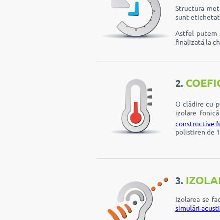
Structura meta
sunt etichetat
Astfel putem 
finalizată la c
COEFI
2.
O clădire cu p
izolare fonic
constructive
polistiren de 
IZOLA
3.
Izolarea se f
simulări acust