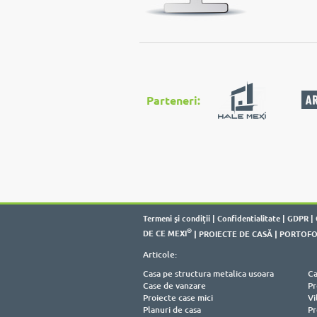
Parteneri:
Termeni şi condiţii
|
Confidentialitate
|
GDPR
|
®
DE CE MEXI
|
PROIECTE DE CASĂ
|
PORTOFO
Articole:
Casa pe structura metalica usoara
Ca
Case de vanzare
Pr
Proiecte case mici
Vi
Planuri de casa
Pr