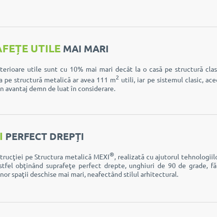
FEȚE UTILE
MAI MARI
nterioare utile sunt cu 10% mai mari decât la o casă pe structură cla
2
sa pe structură metalică ar avea 111 m
utili, iar pe sistemul clasic, ac
n avantaj demn de luat în considerare.
I
PERFECT DREPȚI
®
trucţiei pe Structura metalică MEXI
, realizată cu ajutorul tehnologii
stfel obţinând suprafeţe perfect drepte, unghiuri de 90 de grade, fără
nor spaţii deschise mai mari, neafectând stilul arhitectural.