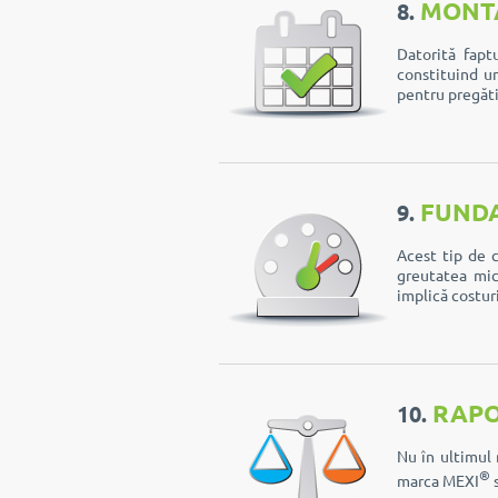
MONT
8.
Datorită fapt
constituind u
pentru pregăti
FUNDA
9.
Acest tip de c
greutatea mic
implică costur
RAPO
10.
Nu în ultimul 
®
marca MEXI
s