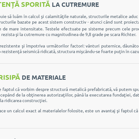
TENȚĂ SPORITĂ
LA CUTREMURE
ie să luăm în calcul şi calamităţile naturale, structurile metalice adu
ructurile bazate pe acest sistem constructiv - atunci când sunt proiect
e de mare intensitate. Testele efectuate pe sisteme precum cele pr
t rezista şi la cutremure cu magnitudinea de 9,8 grade pe scara Richter.
ezistente şi împotriva următorilor factori: vânturi puternice, dăunător
o rezistenţă seismică ridicată, structura mişcându-se foarte puţin în cazu
RISIPĂ
DE MATERIALE
 faptul că vorbim despre structură metalică prefabricată, vă putem sp
ncepând de la obţinerea autorizaţiilor, până la executarea fundaţiei, dato
la ridicarea construcţiei.
ce un calcul exact al materialelor folosite, este un avantaj şi faptul că