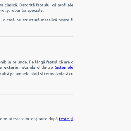
 clasică. Datorită faptului că profilele
rul şuruburilor speciale.
, o casă pe structură metalică poate fi
nibile oriunde. Pe lângă faptul că are o
e exterior standard
dintre
Sistemele
cuită pe ambele părți și termoizolată cu
onform atestatelor obţinute după
teste şi