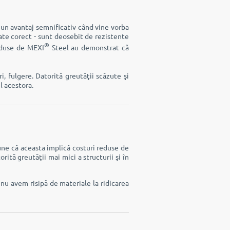
c un avantaj semnificativ când vine vorba
ate corect - sunt deosebit de rezistente
®
oduse de MEXI
Steel au demonstrat că
i, fulgere. Datorită greutăţii scăzute şi
l acestora.
une că aceasta implică costuri reduse de
rită greutăţii mai mici a structurii şi în
 nu avem risipă de materiale la ridicarea