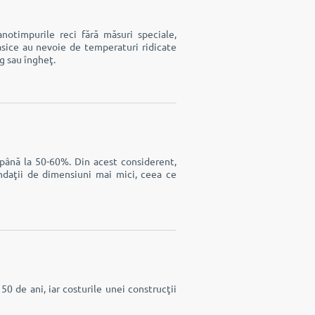
notimpurile reci fără măsuri speciale,
asice au nevoie de temperaturi ridicate
g sau îngheţ.
 până la 50-60%. Din acest considerent,
ndaţii de dimensiuni mai mici, ceea ce
50 de ani, iar costurile unei construcţii