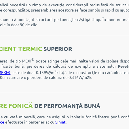
lică necesită un timp de execuţie considerabil redus faţă de structura
e corespunzător, preasamblarea acestora se face simplu şi rapid cu ajuto
spune că montajul structurii pe fundaţie câştigă timp. În mod normal
heie în doar 90 de zile.
CIENT TERMIC
SUPERIOR
®
ereţi de tip MEXI
poate atinge cele mai înalte valori de izolare dispo
ă foarte bună, pierderea de căldură de exemplu a sistemului
Peret
2
 MEXI®
, este de doar 0.159W/m
k faţă de o construcţie din cărămida ten
10cm care are o pierdere de căldură de 0.316W/m2k.
RE FONICĂ
DE PERFOMANŢĂ BUNĂ
ace cu vată minerală, care ne asigură o izolaţie fonică foarte bună c
ice
efectuate în parteneriat cu
Siniat
.