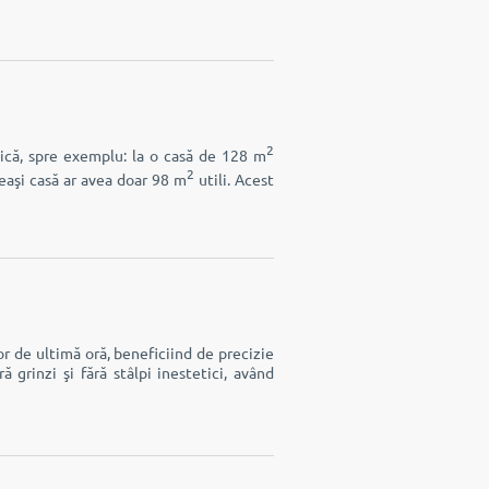
2
sică, spre exemplu: la o casă de 128 m
2
eeaşi casă ar avea doar 98 m
utili. Acest
lor de ultimă oră, beneficiind de precizie
 grinzi şi fără stâlpi inestetici, având