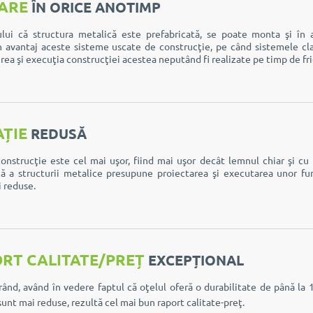
ARE
ÎN ORICE ANOTIMP
ului că structura metalică este prefabricată, se poate monta şi în a
n avantaj aceste sisteme uscate de construcţie, pe când sistemele cl
rea şi execuţia construcţiei acestea neputând fi realizate pe timp de fri
ȚIE
REDUSĂ
onstrucţie este cel mai uşor, fiind mai uşor decât lemnul chiar şi cu
ă a structurii metalice presupune proiectarea şi executarea unor fu
i reduse.
RT CALITATE/PREȚ
EXCEPȚIONAL
rând, având în vedere faptul că oţelul oferă o durabilitate de până la 1
unt mai reduse, rezultă cel mai bun raport calitate-preţ.