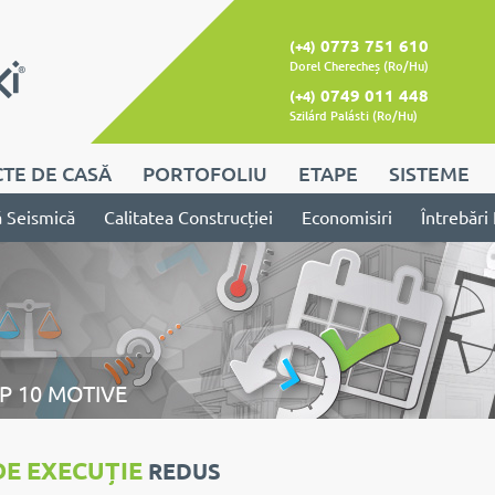
0773 751 610
(+4)
Dorel Cherecheș (Ro/Hu)
0749 011 448
(+4)
Szilárd Palásti (Ro/Hu)
TE DE CASĂ
PORTOFOLIU
ETAPE
SISTEME
ă Seismică
Calitatea Construcției
Economisiri
Întrebări
P 10 MOTIVE
DE EXECUȚIE
REDUS