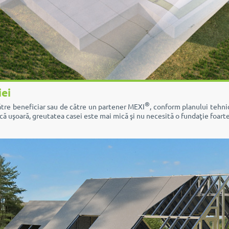
iei
®
ătre beneficiar sau de către un partener MEXI
, conform planului tehn
că uşoară, greutatea casei este mai mică şi nu necesită o fundaţie foart