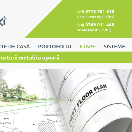
0773 751 610
(+4)
Dorel Cherecheș (Ro/Hu)
0749 011 448
(+4)
Szilárd Palásti (Ro/Hu)
TE DE CASĂ
PORTOFOLIU
ETAPE
SISTEME
ructură metalică ușoară