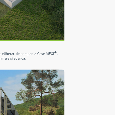
®
ic eliberat de compania Case MEXI
.
e mare şi adâncă.