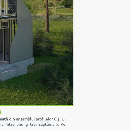
ă
ată din ansamblul profilelor C şi U,
iv între unu şi trei săptămâni. Pe