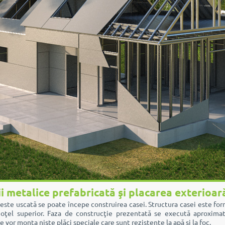
i metalice prefabricată şi placarea exterioar
este uscată se poate începe construirea casei. Structura casei este form
 oţel superior. Faza de construcţie prezentată se execută aproximat
se vor monta nişte plăci speciale care sunt rezistente la apă şi la foc.