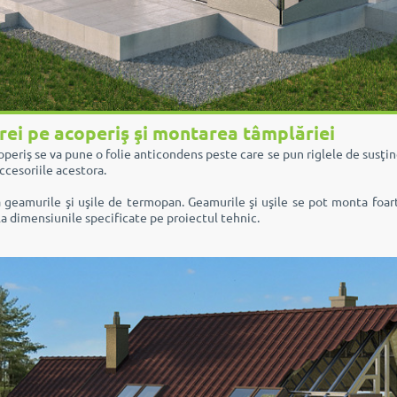
rei pe acoperiş şi montarea tâmplăriei
eriş se va pune o folie anticondens peste care se pun riglele de susţinere
cesoriile acestora.
geamurile şi uşile de termopan. Geamurile şi uşile se pot monta foart
la dimensiunile specificate pe proiectul tehnic.