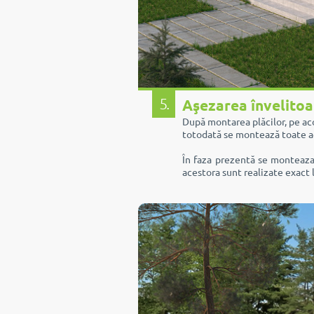
5.
Aşezarea învelitoa
După montarea plăcilor, pe acop
totodată se montează toate ac
În faza prezentă se monteaza 
acestora sunt realizate exact 