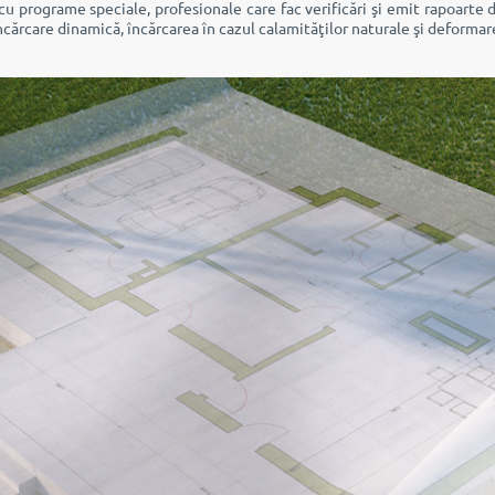
u programe speciale, profesionale care fac verificări şi emit rapoarte de
încărcare dinamică, încărcarea în cazul calamităţilor naturale şi deformar