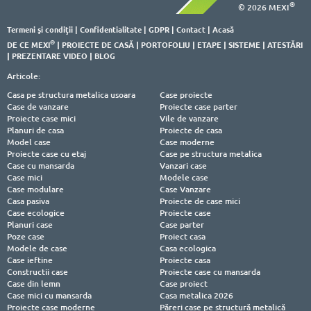
®
© 2026 MEXI
Termeni şi condiţii
|
Confidentialitate
|
GDPR
|
Contact
|
Acasă
®
DE CE MEXI
|
PROIECTE DE CASĂ
|
PORTOFOLIU
|
ETAPE
|
SISTEME
|
ATESTĂRI
|
PREZENTARE VIDEO
|
BLOG
Articole:
Casa pe structura metalica usoara
Case proiecte
Case de vanzare
Proiecte case parter
Proiecte case mici
Vile de vanzare
Planuri de casa
Proiecte de casa
Model case
Case moderne
Proiecte case cu etaj
Case pe structura metalica
Case cu mansarda
Vanzari case
Case mici
Modele case
Case modulare
Case Vanzare
Casa pasiva
Proiecte de case mici
Case ecologice
Proiecte case
Planuri case
Case parter
Poze case
Proiect casa
Modele de case
Casa ecologica
Case ieftine
Proiecte casa
Constructii case
Proiecte case cu mansarda
Case din lemn
Case proiect
Case mici cu mansarda
Casa metalica 2026
Proiecte case moderne
Păreri case pe structură metalică