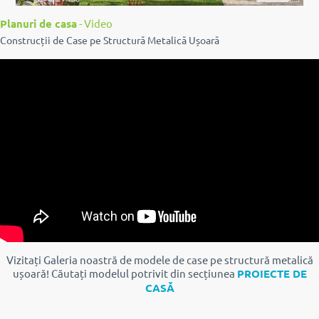
Planuri de casa
- Video
Construcții de Case pe Structură Metalică Ușoară
Vizitați Galeria noastră de modele de case pe structură metalică
ușoară!
Căutați modelul potrivit din secțiunea
PROIECTE DE
CASĂ