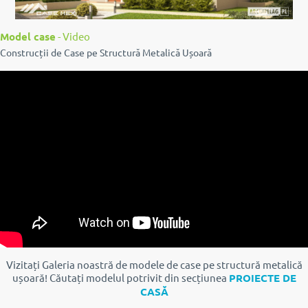
Model case
- Video
Construcții de Case pe Structură Metalică Ușoară
Vizitați Galeria noastră de modele de case pe structură metalică
ușoară!
Căutați modelul potrivit din secțiunea
PROIECTE DE
CASĂ