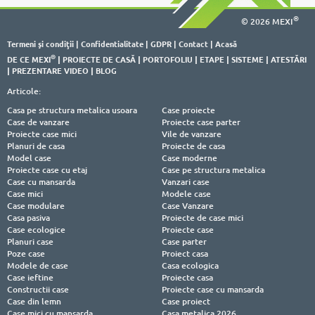
®
© 2026 MEXI
Termeni şi condiţii
|
Confidentialitate
|
GDPR
|
Contact
|
Acasă
®
DE CE MEXI
|
PROIECTE DE CASĂ
|
PORTOFOLIU
|
ETAPE
|
SISTEME
|
ATESTĂRI
|
PREZENTARE VIDEO
|
BLOG
Articole:
Casa pe structura metalica usoara
Case proiecte
Case de vanzare
Proiecte case parter
Proiecte case mici
Vile de vanzare
Planuri de casa
Proiecte de casa
Model case
Case moderne
Proiecte case cu etaj
Case pe structura metalica
Case cu mansarda
Vanzari case
Case mici
Modele case
Case modulare
Case Vanzare
Casa pasiva
Proiecte de case mici
Case ecologice
Proiecte case
Planuri case
Case parter
Poze case
Proiect casa
Modele de case
Casa ecologica
Case ieftine
Proiecte casa
Constructii case
Proiecte case cu mansarda
Case din lemn
Case proiect
Case mici cu mansarda
Casa metalica 2026