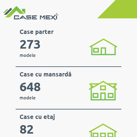
Case parter
273
modele
Case cu mansardă
648
modele
Case cu etaj
82