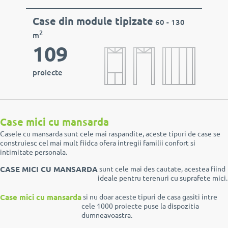
Case din module tipizate
60 - 130
2
m
109
proiecte
Case mici cu mansarda
Casele cu mansarda sunt cele mai raspandite, aceste tipuri de case se
construiesc cel mai mult fiidca ofera intregii familii confort si
intimitate personala.
CASE MICI CU MANSARDA
sunt cele mai des cautate, acestea fiind
ideale pentru terenuri cu suprafete mici.
Case mici cu mansarda
si nu doar aceste tipuri de casa gasiti intre
cele 1000 proiecte puse la dispozitia
dumneavoastra.