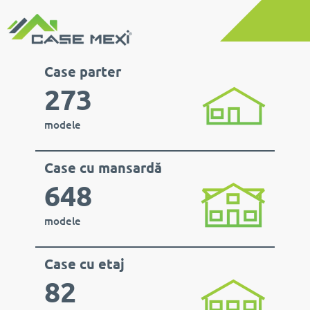
Case parter
273
modele
Case cu mansardă
648
modele
Case cu etaj
82