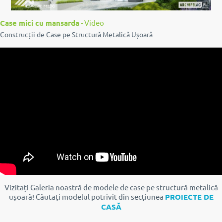
Case mici cu mansarda
- Video
Construcții de Case pe Structură Metalică Ușoară
Vizitați Galeria noastră de modele de case pe structură metalică
ușoară!
Căutați modelul potrivit din secțiunea
PROIECTE DE
CASĂ