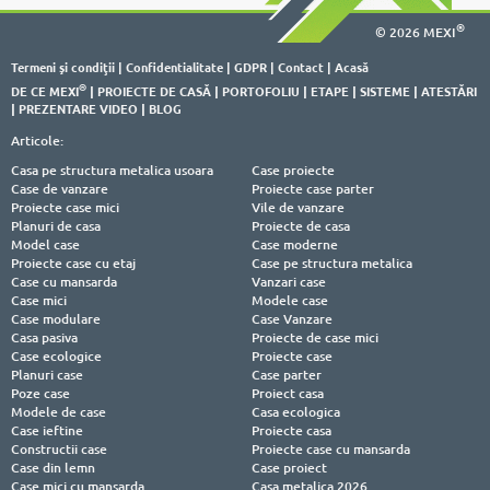
®
© 2026 MEXI
Termeni şi condiţii
|
Confidentialitate
|
GDPR
|
Contact
|
Acasă
®
DE CE MEXI
|
PROIECTE DE CASĂ
|
PORTOFOLIU
|
ETAPE
|
SISTEME
|
ATESTĂRI
|
PREZENTARE VIDEO
|
BLOG
Articole:
Casa pe structura metalica usoara
Case proiecte
Case de vanzare
Proiecte case parter
Proiecte case mici
Vile de vanzare
Planuri de casa
Proiecte de casa
Model case
Case moderne
Proiecte case cu etaj
Case pe structura metalica
Case cu mansarda
Vanzari case
Case mici
Modele case
Case modulare
Case Vanzare
Casa pasiva
Proiecte de case mici
Case ecologice
Proiecte case
Planuri case
Case parter
Poze case
Proiect casa
Modele de case
Casa ecologica
Case ieftine
Proiecte casa
Constructii case
Proiecte case cu mansarda
Case din lemn
Case proiect
Case mici cu mansarda
Casa metalica 2026