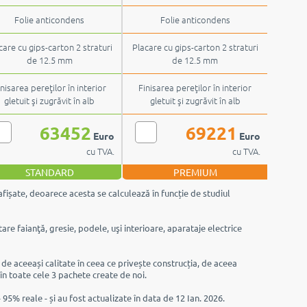
Folie anticondens
Folie anticondens
care cu gips-carton 2 straturi
Placare cu gips-carton 2 straturi
de 12.5 mm
de 12.5 mm
inisarea pereţilor în interior
Finisarea pereţilor în interior
gletuit şi zugrăvit în alb
gletuit şi zugrăvit în alb
63452
69221
Euro
Euro
cu TVA.
cu TVA.
STANDARD
PREMIUM
afișate, deoarece acesta se calculează în funcție de studiul
are faianţă, gresie, podele, uşi interioare, aparataje electrice
e de aceeași calitate în ceea ce privește construcția, de aceea
 în toate cele 3 pachete create de noi.
 95% reale - și au fost actualizate în data de 12 Ian. 2026.