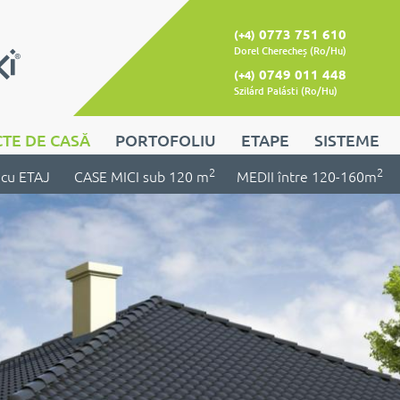
0773 751 610
(+4)
Dorel Cherecheș (Ro/Hu)
0749 011 448
(+4)
Szilárd Palásti (Ro/Hu)
TE DE CASĂ
PORTOFOLIU
ETAPE
SISTEME
2
2
cu ETAJ
CASE MICI sub 120 m
MEDII între 120-160m