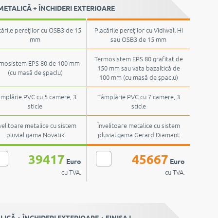
ETALICĂ + ÎNCHIDERI EXTERIOARE
cările pereţilor cu OSB3 de 15
Placările pereţilor cu Vidiwall HI
mm
sau OSB3 de 15 mm
Termosistem EPS 80 grafitat de
mosistem EPS 80 de 100 mm
150 mm sau vata bazaltică de
(cu masă de şpaclu)
100 mm (cu masă de şpaclu)
mplărie PVC cu 5 camere, 3
Tâmplărie PVC cu 7 camere, 3
sticle
sticle
velitoare metalice cu sistem
Învelitoare metalice cu sistem
pluvial gama Novatik
pluvial gama Gerard Diamant
39417
45667
Euro
Euro
cu TVA.
cu TVA.
CĂ + ÎNCHIDERI EXTERIOARE + FINISAJ