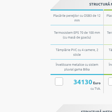
STRUCTURĂ M
Placările pereţilor cu OSB3 de 12
Pla
mm
Termosistem EPS 70 de 100 mm
Ter
(cu masă de şpaclu)
Tâmplărie PVC cu 4 camere, 2
Tâ
sticle
Învelitoare metalice cu sistem
În
pluvial gama Bilka
34130
Euro
cu TVA.
STRUCTURĂ METALI