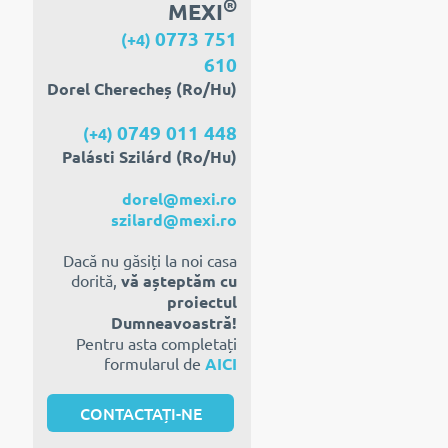
®
MEXI
0773 751
(+4)
610
Dorel Cherecheș (Ro/Hu)
0749 011 448
(+4)
Palásti Szilárd (Ro/Hu)
dorel@mexi.ro
szilard@mexi.ro
Dacă nu găsiți la noi casa
dorită,
vă așteptăm cu
proiectul
Dumneavoastră!
Pentru asta completați
formularul de
AICI
CONTACTAȚI-NE