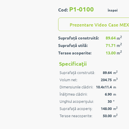
P1-0100
Cod:
înapoi
Prezentare Video Case MEX
2
Suprafață construită:
89.64
m
2
Suprafață utilă:
71.71
m
2
Terase acoperite:
13.00
m
Specificaţii
2
Suprafață construită:
89.64
m
3
Volum net:
204.75
m
Dimensiunile clădirii:
10.4x11.4
m
Înălțimea clădirii:
6.90
m
Unghiul acoperișului:
30
°
2
Suprafață acoperiș:
148.00
m
2
Terase neacoperite:
50.00
m