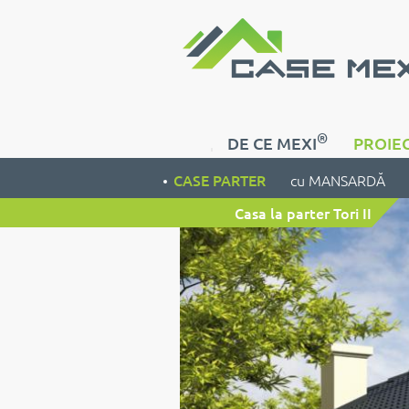
®
DE CE MEXI
PROIEC
CASE PARTER
cu MANSARDĂ
Casa la parter Tori II