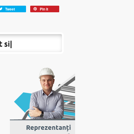
Tweet
Pin it
t si peste hot
|
Reprezentanți