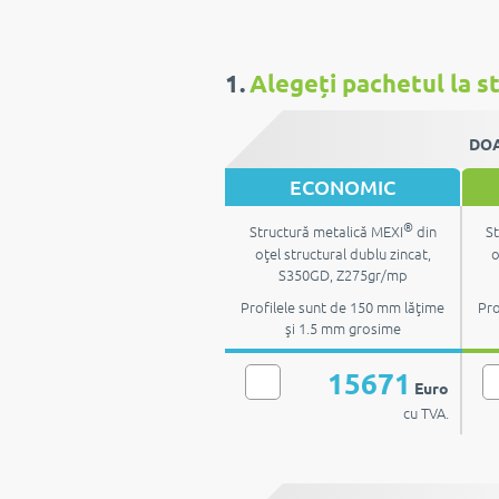
1.
Alegeți pachetul la st
DOA
ECONOMIC
®
Structură metalică MEXI
din
St
oţel structural dublu zincat,
o
S350GD, Z275gr/mp
Profilele sunt de 150 mm lăţime
Pro
şi 1.5 mm grosime
15671
Euro
cu TVA.