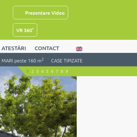
Prezentare Video
VR 360°
ATESTĂRI
CONTACT
2
MARI peste 160 m
CASE TIPIZATE
1
2
3
4
5
6
7
8
9