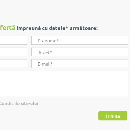
ofertă
împreună cu datele* următoare:
onditiile site-ului
Trimite