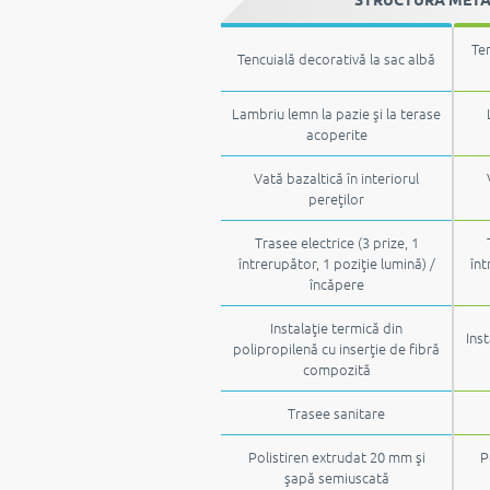
Ten
Tencuială decorativă la sac albă
Lambriu lemn la pazie şi la terase
acoperite
Vată bazaltică în interiorul
pereţilor
Trasee electrice (3 prize, 1
întrerupător, 1 poziţie lumină) /
înt
încăpere
Instalaţie termică din
Inst
polipropilenă cu inserţie de fibră
compozită
Trasee sanitare
Polistiren extrudat 20 mm şi
P
şapă semiuscată