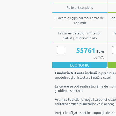
Folie anticondens
Placare cu gips-carton 1 strat de
Pla
12.5 mm
Finisarea pereţilor în interior
F
gletuit şi zugrăvit în alb
55761
Euro
cu TVA.
ECONOMIC
Fundația NU este inclusă
în prețurile 
geotehnic și arhitectura finală a casei.
La cerere se pot realiza lucrările de mont
şi obiecte sanitare.
Vrem ca toți clienții noștri să beneficiez
calitatea structurii metalice va fi aceeași
Prețurile afișate sunt în proporție de 90 -