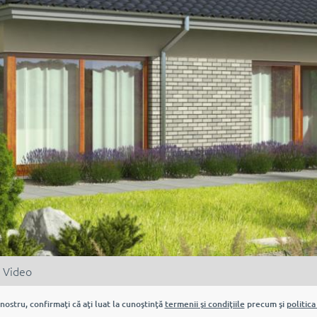
Video
nostru, confirmaţi că aţi luat la cunoştinţă
termenii şi condiţiile
precum şi
politica