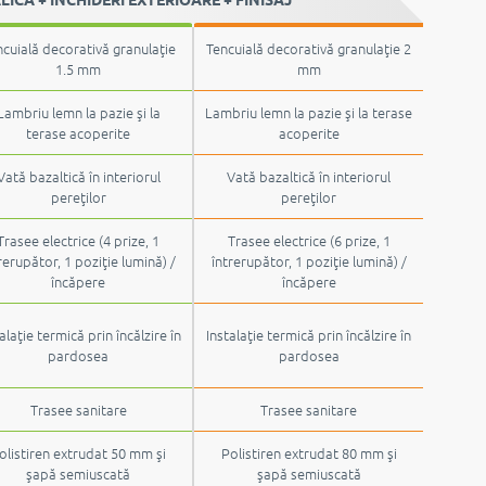
cuială decorativă granulaţie
Tencuială decorativă granulaţie 2
1.5 mm
mm
Lambriu lemn la pazie şi la
Lambriu lemn la pazie şi la terase
terase acoperite
acoperite
Vată bazaltică în interiorul
Vată bazaltică în interiorul
pereţilor
pereţilor
Trasee electrice (4 prize, 1
Trasee electrice (6 prize, 1
rerupător, 1 poziţie lumină) /
întrerupător, 1 poziţie lumină) /
încăpere
încăpere
alaţie termică prin încălzire în
Instalaţie termică prin încălzire în
pardosea
pardosea
Trasee sanitare
Trasee sanitare
olistiren extrudat 50 mm şi
Polistiren extrudat 80 mm şi
şapă semiuscată
şapă semiuscată