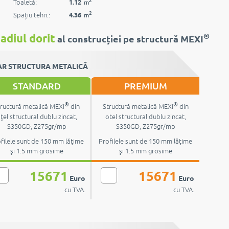
Toaletă:
1.12
m
2
Spațiu tehn.:
4.36
m
®
adiul dorit
al construcției pe structură MEXI
R STRUCTURA METALICĂ
STANDARD
PREMIUM
®
®
ructură metalică MEXI
din
Structură metalică MEXI
din
ţel structural dublu zincat,
otel structural dublu zincat,
S350GD, Z275gr/mp
S350GD, Z275gr/mp
filele sunt de 150 mm lăţime
Profilele sunt de 150 mm lăţime
şi 1.5 mm grosime
şi 1.5 mm grosime
15671
15671
Euro
Euro
cu TVA.
cu TVA.