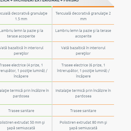
CĂ + ÎNCHIDERI EXTERIOARE + FINISAJ
cuială decorativă granulaţie
Tencuială decorativă granulaţie 2
1.5 mm
mm
Lambriu lemn la pazie şi la
Lambriu lemn la pazie şi la terase
terase acoperite
acoperite
Vată bazaltică în interiorul
Vată bazaltică în interiorul
pereţilor
pereţilor
Trasee electrice (4 prize, 1
Trasee electrice (6 prize, 1
rerupător, 1 poziţie lumină) /
întrerupător, 1 poziţie lumină) /
încăpere
încăpere
alaţie termică prin încălzire în
Instalaţie termică prin încălzire în
pardosea
pardosea
Trasee sanitare
Trasee sanitare
olistiren extrudat 50 mm şi
Polistiren extrudat 80 mm şi