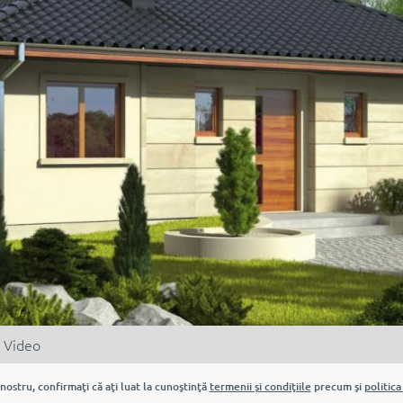
Video
nostru, confirmaţi că aţi luat la cunoştinţă
termenii şi condiţiile
precum şi
politica