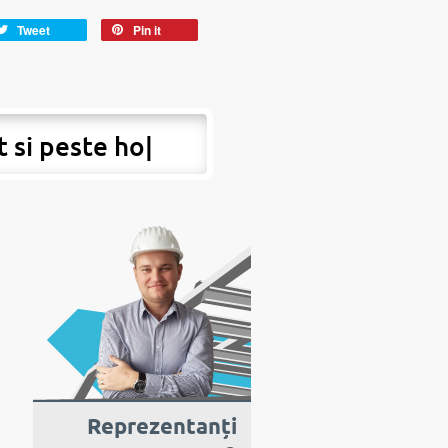
Tweet
Pin it
t si peste
Reprezentanți