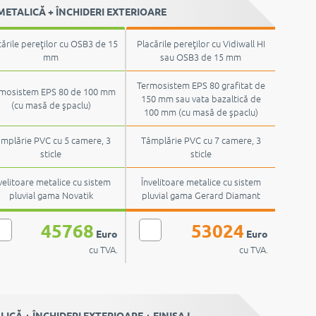
ETALICĂ + ÎNCHIDERI EXTERIOARE
cările pereţilor cu OSB3 de 15
Placările pereţilor cu Vidiwall HI
mm
sau OSB3 de 15 mm
Termosistem EPS 80 grafitat de
mosistem EPS 80 de 100 mm
150 mm sau vata bazaltică de
(cu masă de şpaclu)
100 mm (cu masă de şpaclu)
mplărie PVC cu 5 camere, 3
Tâmplărie PVC cu 7 camere, 3
sticle
sticle
velitoare metalice cu sistem
Învelitoare metalice cu sistem
pluvial gama Novatik
pluvial gama Gerard Diamant
45768
53024
Euro
Euro
cu TVA.
cu TVA.