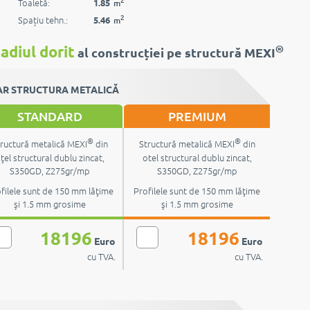
2
Toaletă:
1.85
m
2
Spațiu tehn.:
5.46
m
®
adiul dorit
al construcției pe structură MEXI
R STRUCTURA METALICĂ
STANDARD
PREMIUM
®
®
ructură metalică MEXI
din
Structură metalică MEXI
din
ţel structural dublu zincat,
otel structural dublu zincat,
S350GD, Z275gr/mp
S350GD, Z275gr/mp
filele sunt de 150 mm lăţime
Profilele sunt de 150 mm lăţime
şi 1.5 mm grosime
şi 1.5 mm grosime
18196
18196
Euro
Euro
cu TVA.
cu TVA.