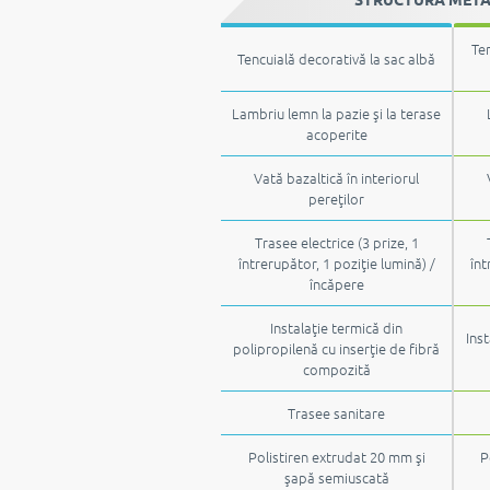
STRUCTURĂ METALI
Ten
Tencuială decorativă la sac albă
Lambriu lemn la pazie şi la terase
acoperite
Vată bazaltică în interiorul
pereţilor
Trasee electrice (3 prize, 1
întrerupător, 1 poziţie lumină) /
înt
încăpere
Instalaţie termică din
Inst
polipropilenă cu inserţie de fibră
compozită
Trasee sanitare
Polistiren extrudat 20 mm şi
P