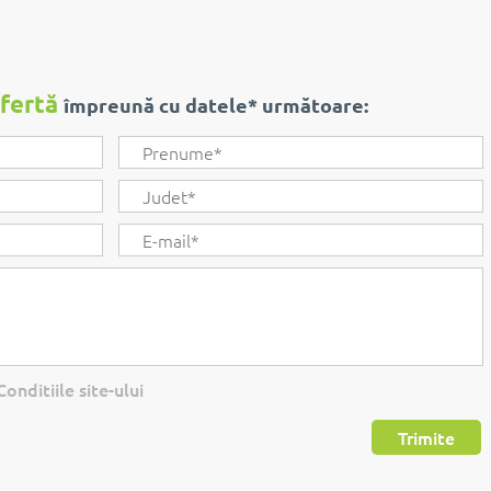
ofertă
împreună cu datele* următoare:
onditiile site-ului
Trimite