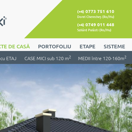
0773 751 610
(+4)
Dorel Cherecheș (Ro/Hu)
0749 011 448
(+4)
Szilárd Palásti (Ro/Hu)
TE DE CASĂ
PORTOFOLIU
ETAPE
SISTEME
2
2
cu ETAJ
CASE MICI sub 120 m
MEDII între 120-160m