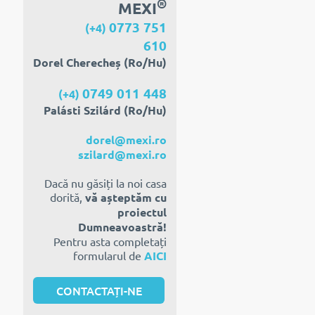
®
MEXI
0773 751
(+4)
610
Dorel Cherecheș (Ro/Hu)
0749 011 448
(+4)
Palásti Szilárd (Ro/Hu)
dorel@mexi.ro
szilard@mexi.ro
Dacă nu găsiți la noi casa
dorită,
vă așteptăm cu
proiectul
Dumneavoastră!
Pentru asta completați
formularul de
AICI
CONTACTAȚI-NE