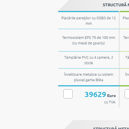
STRUCTURĂ M
Placările pereţilor cu OSB3 de 12
Pla
mm
Termosistem EPS 70 de 100 mm
Ter
(cu masă de şpaclu)
Tâmplărie PVC cu 4 camere, 2
Tâ
sticle
Învelitoare metalice cu sistem
În
pluvial gama Bilka
39629
Euro
cu TVA.