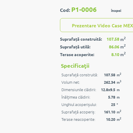
P1-0006
Cod:
înapoi
Prezentare Video Case MEX
2
Suprafață construită:
107.58
m
2
Suprafață utilă:
86.06
m
2
Terase acoperite:
8.10
m
Specificaţii
2
Suprafață construită:
107.58
m
3
Volum net:
262.34
m
Dimensiunile clădirii:
12.8x9.5
m
Înălțimea clădirii:
5.78
m
Unghiul acoperișului:
25
°
2
Suprafață acoperiș:
161.10
m
2
Terase neacoperite:
10.20
m