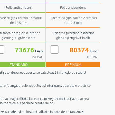
şapă semiuscată
şapă semiuscată
Folie anticondens
Folie anticondens
care cu gips-carton 2 straturi
Placare cu gips-carton 2 straturi
de 12.5 mm
de 12.5 mm
inisarea pereţilor în interior
Finisarea pereţilor în interior
gletuit şi zugrăvit în alb
gletuit şi zugrăvit în alb
73676
80374
Euro
Euro
cu TVA.
cu TVA.
STANDARD
PREMIUM
afișate, deoarece acesta se calculează în funcție de studiul
are faianţă, gresie, podele, uşi interioare, aparataje electrice
e de aceeași calitate în ceea ce privește construcția, de aceea
 în toate cele 3 pachete create de noi.
 95% reale - și au fost actualizate în data de 12 Ian. 2026.