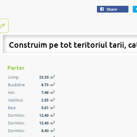
Share
®
I
Construim pe tot teritoriul tarii, ca
hotare
|
Parter
2
Living:
23.20
m
2
Bucătărie:
6.73
m
2
Hol:
7.46
m
2
Vestibul:
2.55
m
2
Baie:
5.61
m
2
Dormitor:
12.40
m
2
Dormitor:
12.40
m
2
Dormitor:
8.40
m