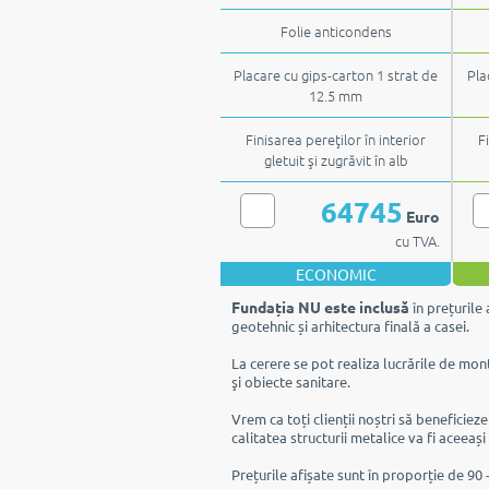
şapă semiuscată
Folie anticondens
Placare cu gips-carton 1 strat de
Pla
12.5 mm
Finisarea pereţilor în interior
F
gletuit şi zugrăvit în alb
64745
Euro
cu TVA.
ECONOMIC
Fundația NU este inclusă
în prețurile 
geotehnic și arhitectura finală a casei.
La cerere se pot realiza lucrările de mont
şi obiecte sanitare.
Vrem ca toți clienții noștri să beneficiez
calitatea structurii metalice va fi aceeași
Prețurile afișate sunt în proporție de 90 -