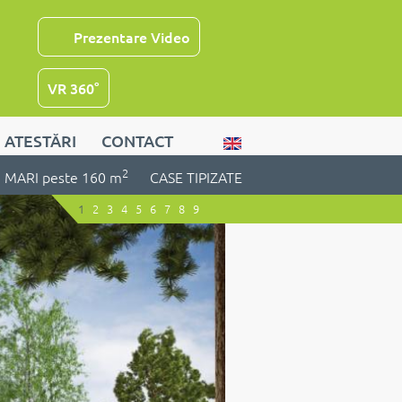
Prezentare Video
VR 360°
ATESTĂRI
CONTACT
2
MARI peste 160 m
CASE TIPIZATE
1
2
3
4
5
6
7
8
9