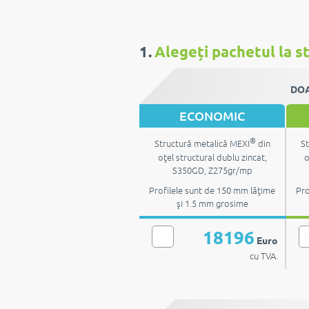
1.
Alegeți pachetul la st
DOA
ECONOMIC
®
Structură metalică MEXI
din
St
oţel structural dublu zincat,
o
S350GD, Z275gr/mp
Profilele sunt de 150 mm lăţime
Pro
şi 1.5 mm grosime
18196
Euro
cu TVA.