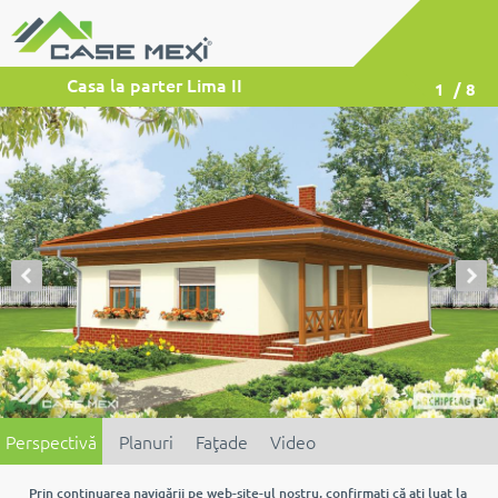
Casa la parter Lima II
1
/ 8
Perspectivă
Planuri
Faţade
Video
Prin continuarea navigării pe web-site-ul nostru, confirmaţi că aţi luat la