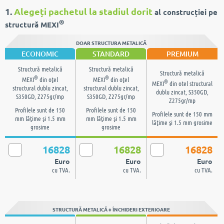
1.
Alegeți pachetul la stadiul dorit
al construcției pe
®
structură MEXI
DOAR STRUCTURA METALICĂ
ECONOMIC
STANDARD
PREMIUM
Structură metalică
Structură metalică
Structură metalică
®
®
MEXI
din oţel
MEXI
din oţel
®
MEXI
din otel structural
structural dublu zincat,
structural dublu zincat,
dublu zincat, S350GD,
S350GD, Z275gr/mp
S350GD, Z275gr/mp
Z275gr/mp
Profilele sunt de 150
Profilele sunt de 150
Profilele sunt de 150 mm
mm lăţime şi 1.5 mm
mm lăţime şi 1.5 mm
lăţime şi 1.5 mm grosime
grosime
grosime
16828
16828
16828
Euro
Euro
Euro
cu TVA.
cu TVA.
cu TVA.
STRUCTURĂ METALICĂ + ÎNCHIDERI EXTERIOARE
Placările pereţilor cu