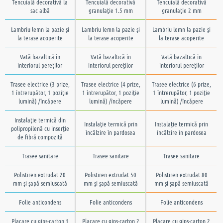
sac albă
granulaţie 1.5 mm
granulaţie 2 mm
Lambriu lemn la pazie şi
Lambriu lemn la pazie şi
Lambriu lemn la pazie şi
la terase acoperite
la terase acoperite
la terase acoperite
Vată bazaltică în
Vată bazaltică în
Vată bazaltică în
interiorul pereţilor
interiorul pereţilor
interiorul pereţilor
Trasee electrice (3 prize,
Trasee electrice (4 prize,
Trasee electrice (6 prize,
1 întrerupător, 1 poziţie
1 întrerupător, 1 poziţie
1 întrerupător, 1 poziţie
lumină) /încăpere
lumină) /încăpere
lumină) /încăpere
Instalaţie termică din
Instalaţie termică prin
Instalaţie termică prin
polipropilenă cu inserţie
încălzire în pardosea
încălzire în pardosea
de fibră compozită
Trasee sanitare
Trasee sanitare
Trasee sanitare
Polistiren extrudat 20
Polistiren extrudat 50
Polistiren extrudat 80
mm şi şapă semiuscată
mm şi şapă semiuscată
mm şi şapă semiuscată
Folie anticondens
Folie anticondens
Folie anticondens
Placare cu gips-carton 1
Placare cu gips-carton 2
Placare cu gips-carton 2