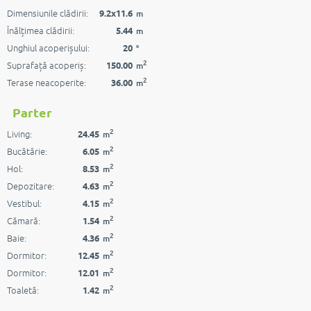
Dimensiunile clădirii:
9.2x11.6
m
Înălțimea clădirii:
5.44
m
Unghiul acoperișului:
20
°
2
Suprafață acoperiș:
150.00
m
2
Terase neacoperite:
36.00
m
Parter
2
Living:
24.45
m
2
Bucătărie:
6.05
m
2
Hol:
8.53
m
2
Depozitare:
4.63
m
2
Vestibul:
4.15
m
2
Cămară:
1.54
m
2
Baie:
4.36
m
2
Dormitor:
12.45
m
2
Dormitor:
12.01
m
2
Toaletă:
1.42
m