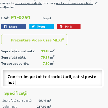
cunoştinţă
termenii şi condiţiile
precum şi
politica de confidenţialitate
. Vă
mulţumim!
P1-0291
Cod:
înapoi
Share
Tweet
Pin it
®
Prezentare Video Case MEXI
2
Suprafață construită:
99.49
m
2
Suprafață utilă:
79.59
m
2
Terase acoperite:
7.50
m
Construim pe tot teritoriul tarii, cat si peste
|
Specificaţii
2
Suprafață construită:
99.49
m
3
Volum net:
237.10
m