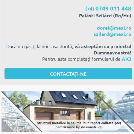
0749 011 448
(+4)
Palásti Szilárd (Ro/Hu)
dorel@mexi.ro
szilard@mexi.ro
Dacă nu găsiți la noi casa dorită,
vă așteptăm cu proiectul
Dumneavoastră!
Pentru asta completați formularul de
AICI
CONTACTAȚI-NE
1
2
3
4
5
6
7
8
9