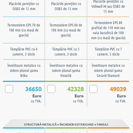
Placările pereţilor cu
Placările pereţilor cu
Vidiwall HI sau OSB3 de
OSB3 de 12 mm
OSB3 de 15 mm
15 mm
Termosistem EPS 80
Termosistem EPS 70 de
Termosistem EPS 80 de
grafitat de 150 mm sau
100 mm (cu masă de
100 mm (cu masă de
vata bazaltică de 100
şpaclu)
şpaclu)
mm (cu masă de şpaclu)
Tâmplărie PVC cu 4
Tâmplărie PVC cu 5
Tâmplărie PVC cu 7
camere, 2 sticle
camere, 3 sticle
camere, 3 sticle
Învelitoare metalice cu
Învelitoare metalice cu
Învelitoare metalice cu
sistem pluvial gama
sistem pluvial gama
sistem pluvial gama
Bilka
Novatik
Gerard Diamant
36650
42328
49039
Euro
Euro
Euro
cu TVA.
cu TVA.
cu TVA.
STRUCTURĂ METALICĂ + ÎNCHIDERI EXTERIOARE + FINISAJ
Tencuială decorativă la
Tencuială decorativă
Tencuială decorativă