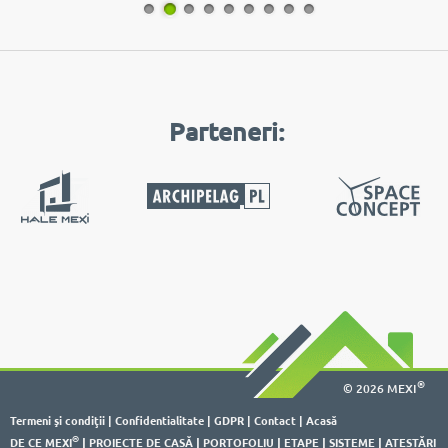
Parteneri:
®
© 2026 MEXI
Termeni şi condiţii
|
Confidentialitate
|
GDPR
|
Contact
|
Acasă
®
DE CE MEXI
|
PROIECTE DE CASĂ
|
PORTOFOLIU
|
ETAPE
|
SISTEME
|
ATESTĂRI