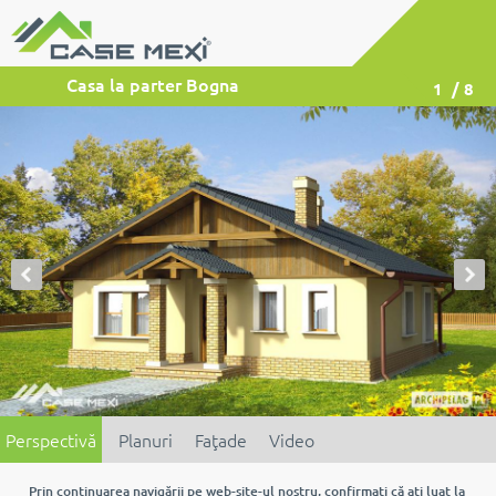
Casa la parter Bogna
1
/ 8
Perspectivă
Planuri
Faţade
Video
Prin continuarea navigării pe web-site-ul nostru, confirmaţi că aţi luat la