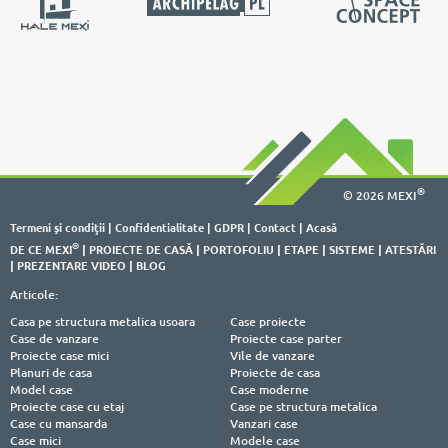
®
© 2026 MEXI
Termeni şi condiţii
|
Confidentialitate
|
GDPR
|
Contact
|
Acasă
®
DE CE MEXI
|
PROIECTE DE CASĂ
|
PORTOFOLIU
|
ETAPE
|
SISTEME
|
ATESTĂRI
|
PREZENTARE VIDEO
|
BLOG
Articole:
Casa pe structura metalica usoara
Case proiecte
Case de vanzare
Proiecte case parter
Proiecte case mici
Vile de vanzare
Planuri de casa
Proiecte de casa
Model case
Case moderne
Proiecte case cu etaj
Case pe structura metalica
Case cu mansarda
Vanzari case
Case mici
Modele case