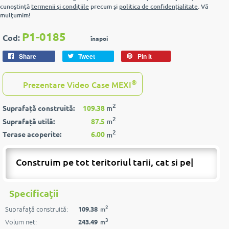
cunoştinţă
termenii şi condiţiile
precum şi
politica de confidenţialitate
. Vă
mulţumim!
P1-0185
Cod:
înapoi
Share
Tweet
Pin it
®
Prezentare Video Case MEXI
2
Suprafață construită:
109.38
m
2
Suprafață utilă:
87.5
m
2
Terase acoperite:
6.00
m
Construim pe tot teritoriul tarii, cat si peste
|
Specificaţii
2
Suprafață construită:
109.38
m
3
Volum net:
243.49
m