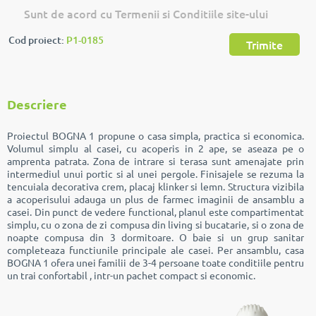
Sunt de acord cu Termenii si Conditiile site-ului
Cod proiect:
P1-0185
Trimite
Descriere
Proiectul BOGNA 1 propune o casa simpla, practica si economica.
Volumul simplu al casei, cu acoperis in 2 ape, se aseaza pe o
amprenta patrata. Zona de intrare si terasa sunt amenajate prin
intermediul unui portic si al unei pergole. Finisajele se rezuma la
tencuiala decorativa crem, placaj klinker si lemn. Structura vizibila
a acoperisului adauga un plus de farmec imaginii de ansamblu a
casei. Din punct de vedere functional, planul este compartimentat
simplu, cu o zona de zi compusa din living si bucatarie, si o zona de
noapte compusa din 3 dormitoare. O baie si un grup sanitar
completeaza functiunile principale ale casei. Per ansamblu, casa
BOGNA 1 ofera unei familii de 3-4 persoane toate conditiile pentru
un trai confortabil , intr-un pachet compact si economic.