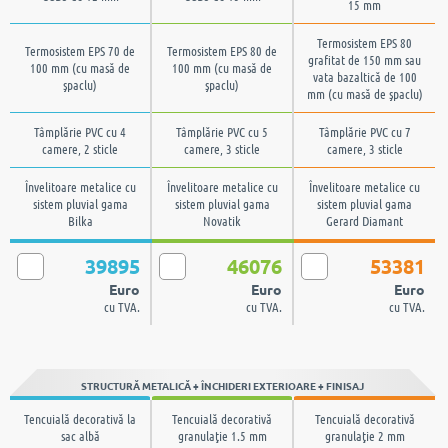
15 mm
Termosistem EPS 80
Termosistem EPS 70 de
Termosistem EPS 80 de
grafitat de 150 mm sau
100 mm (cu masă de
100 mm (cu masă de
vata bazaltică de 100
şpaclu)
şpaclu)
mm (cu masă de şpaclu)
Tâmplărie PVC cu 4
Tâmplărie PVC cu 5
Tâmplărie PVC cu 7
camere, 2 sticle
camere, 3 sticle
camere, 3 sticle
Învelitoare metalice cu
Învelitoare metalice cu
Învelitoare metalice cu
sistem pluvial gama
sistem pluvial gama
sistem pluvial gama
Bilka
Novatik
Gerard Diamant
39895
46076
53381
Euro
Euro
Euro
cu TVA.
cu TVA.
cu TVA.
STRUCTURĂ METALICĂ + ÎNCHIDERI EXTERIOARE + FINISAJ
Tencuială decorativă la
Tencuială decorativă
Tencuială decorativă
sac albă
granulaţie 1.5 mm
granulaţie 2 mm