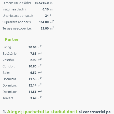
Dimensiunile clădirii:
10.5x15.0
m
Înălțimea clădirii:
6.10
m
Unghiul acoperișului:
24
°
2
Suprafață acoperiș:
164.00
m
2
Terase neacoperite:
21.00
m
Parter
2
Living:
20.68
m
2
Bucătărie:
7.85
m
2
Vestibul:
2.92
m
2
Coridor:
10.80
m
2
Baie:
6.52
m
2
Dormitor:
11.55
m
2
Dormitor:
12.14
m
2
Dormitor:
11.55
m
2
Toaletă:
3.49
m
1.
Alegeți pachetul la stadiul dorit
al construcției pe