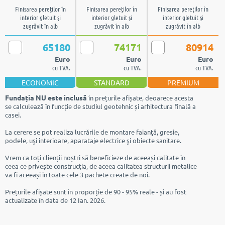
Finisarea pereţilor în
Finisarea pereţilor în
Finisarea pereţilor în
interior gletuit şi
interior gletuit şi
interior gletuit şi
zugrăvit în alb
zugrăvit în alb
zugrăvit în alb
65180
74171
80914
Euro
Euro
Euro
cu TVA.
cu TVA.
cu TVA.
ECONOMIC
STANDARD
PREMIUM
Fundația NU este inclusă
în prețurile afișate, deoarece acesta
se calculează în funcție de studiul geotehnic și arhitectura finală a
casei.
La cerere se pot realiza lucrările de montare faianţă, gresie,
podele, uşi interioare, aparataje electrice şi obiecte sanitare.
Vrem ca toți clienții noștri să beneficieze de aceeași calitate în
ceea ce privește construcția, de aceea calitatea structurii metalice
va fi aceeași în toate cele 3 pachete create de noi.
Prețurile afișate sunt în proporție de 90 - 95% reale - și au fost
actualizate în data de 12 Ian. 2026.