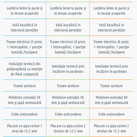
Lambriu lemn la pazie şi
Lambriu lemn la pazie şi
Lambriu lemn la pazie şi
la terase acoperite
la terase acoperite
la terase acoperite
Vată bazaltică în
Vată bazaltică în
Vată bazaltică în
interiorul pereţilor
interiorul pereţilor
interiorul pereţilor
Trasee electrice (3 prize,
Trasee electrice (4 prize,
Trasee electrice (6 prize,
1 întrerupător, 1 poziţie
1 întrerupător, 1 poziţie
1 întrerupător, 1 poziţie
lumină) /încăpere
lumină) /încăpere
lumină) /încăpere
Instalaţie termică din
Instalaţie termică prin
Instalaţie termică prin
polipropilenă cu inserţie
încălzire în pardosea
încălzire în pardosea
de fibră compozită
Trasee sanitare
Trasee sanitare
Trasee sanitare
Polistiren extrudat 20
Polistiren extrudat 50
Polistiren extrudat 80
mm şi şapă semiuscată
mm şi şapă semiuscată
mm şi şapă semiuscată
Folie anticondens
Folie anticondens
Folie anticondens
Placare cu gips-carton 1
Placare cu gips-carton 2
Placare cu gips-carton 2
strat de 12.5 mm
straturi de 12.5 mm
straturi de 12.5 mm