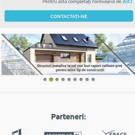
Pentru asta completați formularul de
AICI
CONTACTAȚI-NE
1
2
3
4
5
6
7
8
9
Parteneri: