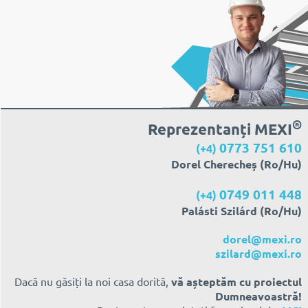
®
Reprezentanți MEXI
0773 751 610
(+4)
Dorel Cherecheș (Ro/Hu)
0749 011 448
(+4)
Palásti Szilárd (Ro/Hu)
dorel@mexi.ro
szilard@mexi.ro
Dacă nu găsiți la noi casa dorită,
vă așteptăm cu proiectul
Dumneavoastră!