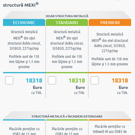
®
structură MEXI
DOAR STRUCTURA METALICĂ
ECONOMIC
STANDARD
PREMIUM
Structură metalică
Structură metalică
Structură metalică
®
®
MEXI
din oţel
MEXI
din oţel
®
MEXI
din otel structural
structural dublu zincat,
structural dublu zincat,
dublu zincat, S350GD,
S350GD, Z275gr/mp
S350GD, Z275gr/mp
Z275gr/mp
Profilele sunt de 150
Profilele sunt de 150
Profilele sunt de 150 mm
mm lăţime şi 1.5 mm
mm lăţime şi 1.5 mm
lăţime şi 1.5 mm grosime
grosime
grosime
18318
18318
18318
Euro
Euro
Euro
cu TVA.
cu TVA.
cu TVA.
STRUCTURĂ METALICĂ + ÎNCHIDERI EXTERIOARE
Placările pereţilor cu
Placările pereţilor cu
Placările pereţilor cu
Vidiwall HI sau OSB3 de
OSB3 de 12 mm
OSB3 de 15 mm