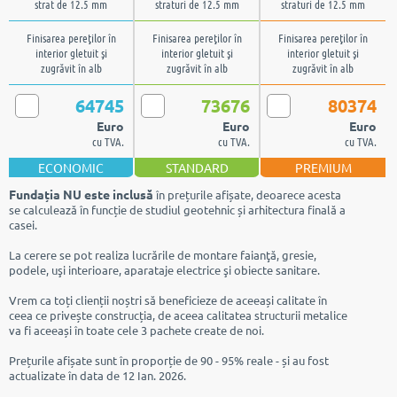
strat de 12.5 mm
straturi de 12.5 mm
straturi de 12.5 mm
Finisarea pereţilor în
Finisarea pereţilor în
Finisarea pereţilor în
interior gletuit şi
interior gletuit şi
interior gletuit şi
zugrăvit în alb
zugrăvit în alb
zugrăvit în alb
64745
73676
80374
Euro
Euro
Euro
cu TVA.
cu TVA.
cu TVA.
ECONOMIC
STANDARD
PREMIUM
Fundația NU este inclusă
în prețurile afișate, deoarece acesta
se calculează în funcție de studiul geotehnic și arhitectura finală a
casei.
La cerere se pot realiza lucrările de montare faianţă, gresie,
podele, uşi interioare, aparataje electrice şi obiecte sanitare.
Vrem ca toți clienții noștri să beneficieze de aceeași calitate în
ceea ce privește construcția, de aceea calitatea structurii metalice
va fi aceeași în toate cele 3 pachete create de noi.
Prețurile afișate sunt în proporție de 90 - 95% reale - și au fost
actualizate în data de 12 Ian. 2026.