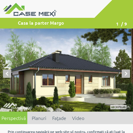
Casa la parter Margo
1
/ 9
Perspectivă
Planuri
Faţade
Video
Prin continuarea navigării pe web-site-ul nostru, confirmaţi că aţi luat la