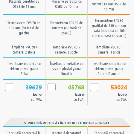
Placările pereţilor cu
Placările pereţilor cu
Vidiwall HI sau OSB3 de
OSB3 de 12 mm
OSB3 de 15 mm
15 mm
Termosistem EPS 80
Termosistem EPS 70 de
Termosistem EPS 80 de
grafitat de 150 mm sau
100 mm (cu masă de
100 mm (cu masă de
vata bazaltică de 100
şpaclu)
şpaclu)
mm (cu masă de şpaclu)
Tâmplărie PVC cu 4
Tâmplărie PVC cu 5
Tâmplărie PVC cu 7
camere, 2 sticle
camere, 3 sticle
camere, 3 sticle
Învelitoare metalice cu
Învelitoare metalice cu
Învelitoare metalice cu
sistem pluvial gama
sistem pluvial gama
sistem pluvial gama
Bilka
Novatik
Gerard Diamant
39629
45768
53024
Euro
Euro
Euro
cu TVA.
cu TVA.
cu TVA.
STRUCTURĂ METALICĂ + ÎNCHIDERI EXTERIOARE + FINISAJ
Tencuială decorativă la
Tencuială decorativă
Tencuială decorativă