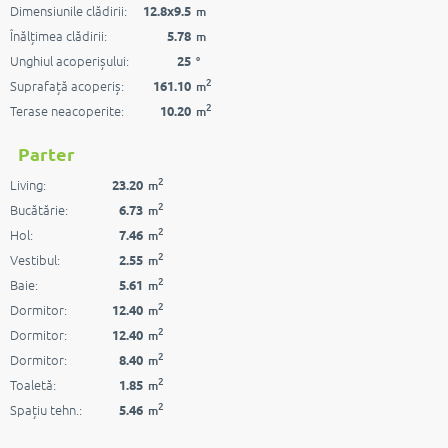
Dimensiunile clădirii:
12.8x9.5
m
Înălțimea clădirii:
5.78
m
Unghiul acoperișului:
25
°
2
Suprafață acoperiș:
161.10
m
2
Terase neacoperite:
10.20
m
Parter
2
Living:
23.20
m
2
Bucătărie:
6.73
m
2
Hol:
7.46
m
2
Vestibul:
2.55
m
2
Baie:
5.61
m
2
Dormitor:
12.40
m
2
Dormitor:
12.40
m
2
Dormitor:
8.40
m
2
Toaletă:
1.85
m
2
Spațiu tehn.:
5.46
m