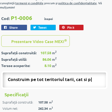
cunoştinţă
termenii şi condiţiile
precum şi
politica de confidenţialitate
. Vă
mulţumim!
P1-0006
Cod:
înapoi
Share
Tweet
Pin it
®
Prezentare Video Case MEXI
2
Suprafață construită:
107.58
m
2
Suprafață utilă:
86.06
m
2
Terase acoperite:
8.10
m
Construim pe tot teritoriul tarii, cat si peste
|
Specificaţii
2
Suprafață construită:
107.58
m
3
Volum net:
262.34
m