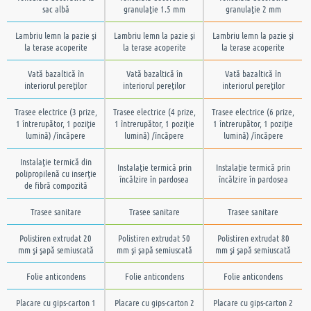
sac albă
granulaţie 1.5 mm
granulaţie 2 mm
Lambriu lemn la pazie şi
Lambriu lemn la pazie şi
Lambriu lemn la pazie şi
la terase acoperite
la terase acoperite
la terase acoperite
Vată bazaltică în
Vată bazaltică în
Vată bazaltică în
interiorul pereţilor
interiorul pereţilor
interiorul pereţilor
Trasee electrice (3 prize,
Trasee electrice (4 prize,
Trasee electrice (6 prize,
1 întrerupător, 1 poziţie
1 întrerupător, 1 poziţie
1 întrerupător, 1 poziţie
lumină) /încăpere
lumină) /încăpere
lumină) /încăpere
Instalaţie termică din
Instalaţie termică prin
Instalaţie termică prin
polipropilenă cu inserţie
încălzire în pardosea
încălzire în pardosea
de fibră compozită
Trasee sanitare
Trasee sanitare
Trasee sanitare
Polistiren extrudat 20
Polistiren extrudat 50
Polistiren extrudat 80
mm şi şapă semiuscată
mm şi şapă semiuscată
mm şi şapă semiuscată
Folie anticondens
Folie anticondens
Folie anticondens
Placare cu gips-carton 1
Placare cu gips-carton 2
Placare cu gips-carton 2