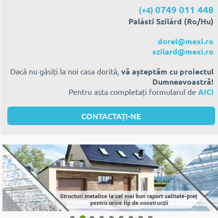
0749 011 448
(+4)
Palásti Szilárd (Ro/Hu)
dorel@mexi.ro
szilard@mexi.ro
Dacă nu găsiți la noi casa dorită,
vă așteptăm cu proiectul
Dumneavoastră!
Pentru asta completați formularul de
AICI
CONTACTAȚI-NE
1
2
3
4
5
6
7
8
9