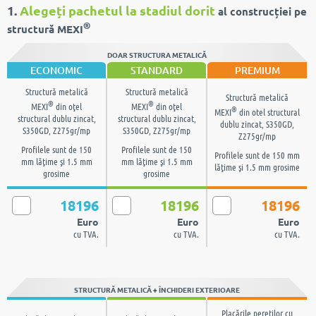
1.
Alegeți pachetul la stadiul dorit
al construcției pe
®
structură MEXI
DOAR STRUCTURA METALICĂ
ECONOMIC
STANDARD
PREMIUM
Structură metalică
Structură metalică
Structură metalică
®
®
MEXI
din oţel
MEXI
din oţel
®
MEXI
din otel structural
structural dublu zincat,
structural dublu zincat,
dublu zincat, S350GD,
S350GD, Z275gr/mp
S350GD, Z275gr/mp
Z275gr/mp
Profilele sunt de 150
Profilele sunt de 150
Profilele sunt de 150 mm
mm lăţime şi 1.5 mm
mm lăţime şi 1.5 mm
lăţime şi 1.5 mm grosime
grosime
grosime
18196
18196
18196
Euro
Euro
Euro
cu TVA.
cu TVA.
cu TVA.
STRUCTURĂ METALICĂ + ÎNCHIDERI EXTERIOARE
Placările pereţilor cu