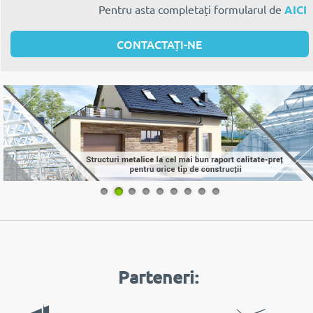
Pentru asta completați formularul de
AICI
CONTACTAȚI-NE
1
2
3
4
5
6
7
8
9
Parteneri: