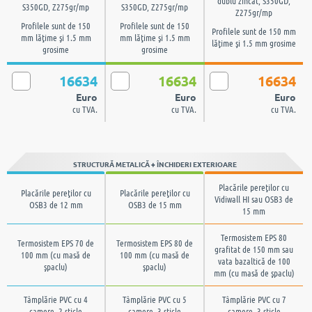
dublu zincat, S350GD,
S350GD, Z275gr/mp
S350GD, Z275gr/mp
Z275gr/mp
Profilele sunt de 150
Profilele sunt de 150
Profilele sunt de 150 mm
mm lăţime şi 1.5 mm
mm lăţime şi 1.5 mm
lăţime şi 1.5 mm grosime
grosime
grosime
16634
16634
16634
Euro
Euro
Euro
cu TVA.
cu TVA.
cu TVA.
STRUCTURĂ METALICĂ + ÎNCHIDERI EXTERIOARE
Placările pereţilor cu
Placările pereţilor cu
Placările pereţilor cu
Vidiwall HI sau OSB3 de
OSB3 de 12 mm
OSB3 de 15 mm
15 mm
Termosistem EPS 80
Termosistem EPS 70 de
Termosistem EPS 80 de
grafitat de 150 mm sau
100 mm (cu masă de
100 mm (cu masă de
vata bazaltică de 100
şpaclu)
şpaclu)
mm (cu masă de şpaclu)
Tâmplărie PVC cu 4
Tâmplărie PVC cu 5
Tâmplărie PVC cu 7
camere, 2 sticle
camere, 3 sticle
camere, 3 sticle