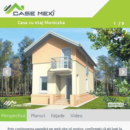
Casa cu etaj Moniczka
1
/ 9
Perspectivă
Planuri
Faţade
Video
Prin continuarea navigării pe web-site-ul nostru, confirmaţi că aţi luat la