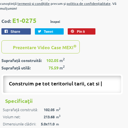
cunoştinţă
termenii şi condiţiile
precum şi
politica de confidenţialitate
. Vă
mulţumim!
E1-0275
Cod:
înapoi
Share
Tweet
Pin it
®
Prezentare Video Case MEXI
2
Suprafață construită:
102.05
m
2
Suprafață utilă:
75.59
m
Construim pe tot teritoriul tarii, cat si pest
|
Specificaţii
2
Suprafață construită:
102.05
m
3
Volum net:
213.68
m
Dimensiunile clădirii:
5.0x11.0
m