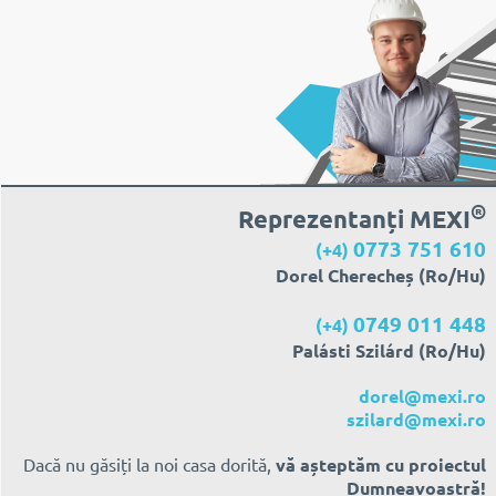
®
Reprezentanți MEXI
0773 751 610
(+4)
Dorel Cherecheș (Ro/Hu)
0749 011 448
(+4)
Palásti Szilárd (Ro/Hu)
dorel@mexi.ro
szilard@mexi.ro
Dacă nu găsiți la noi casa dorită,
vă așteptăm cu proiectul
Dumneavoastră!