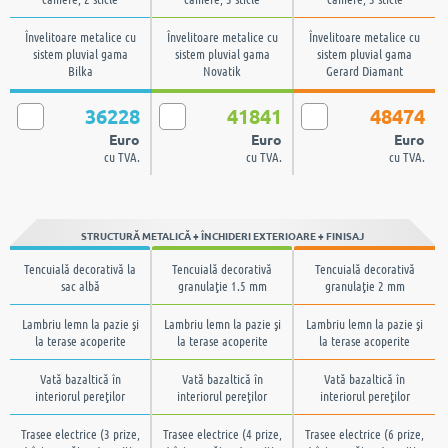
Învelitoare metalice cu
Învelitoare metalice cu
Învelitoare metalice cu
sistem pluvial gama
sistem pluvial gama
sistem pluvial gama
Bilka
Novatik
Gerard Diamant
36228
41841
48474
Euro
Euro
Euro
cu TVA.
cu TVA.
cu TVA.
STRUCTURĂ METALICĂ + ÎNCHIDERI EXTERIOARE + FINISAJ
Tencuială decorativă la
Tencuială decorativă
Tencuială decorativă
sac albă
granulaţie 1.5 mm
granulaţie 2 mm
Lambriu lemn la pazie şi
Lambriu lemn la pazie şi
Lambriu lemn la pazie şi
la terase acoperite
la terase acoperite
la terase acoperite
Vată bazaltică în
Vată bazaltică în
Vată bazaltică în
interiorul pereţilor
interiorul pereţilor
interiorul pereţilor
Trasee electrice (3 prize,
Trasee electrice (4 prize,
Trasee electrice (6 prize,