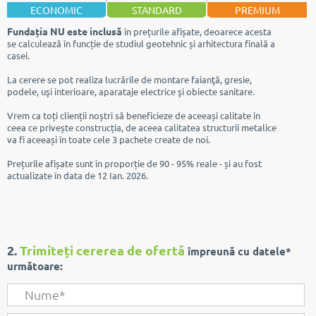
ECONOMIC
STANDARD
PREMIUM
Fundația NU este inclusă
în prețurile afișate, deoarece acesta
se calculează în funcție de studiul geotehnic și arhitectura finală a
casei.
La cerere se pot realiza lucrările de montare faianţă, gresie,
podele, uşi interioare, aparataje electrice şi obiecte sanitare.
Vrem ca toți clienții noștri să beneficieze de aceeași calitate în
ceea ce privește construcția, de aceea calitatea structurii metalice
va fi aceeași în toate cele 3 pachete create de noi.
Prețurile afișate sunt în proporție de 90 - 95% reale - și au fost
actualizate în data de 12 Ian. 2026.
2.
Trimiteți cererea de ofertă
împreună cu datele*
următoare: