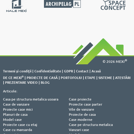
®
© 2026 MEXI
Termeni şi condiţii
|
Confidentialitate
|
GDPR
|
Contact
|
Acasă
®
DE CE MEXI
|
PROIECTE DE CASĂ
|
PORTOFOLIU
|
ETAPE
|
SISTEME
|
ATESTĂRI
|
PREZENTARE VIDEO
|
BLOG
Articole:
Casa pe structura metalica usoara
Case proiecte
Case de vanzare
Proiecte case parter
Proiecte case mici
Vile de vanzare
Planuri de casa
Proiecte de casa
Model case
Case moderne
Proiecte case cu etaj
Case pe structura metalica
Case cu mansarda
Vanzari case