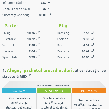
Înălțimea clădirii:
7.50
m
Unghiul acoperișului:
30
°
2
Suprafață acoperiș:
83.00
m
Parter
Etaj
2
2
Living:
Dressing:
10.76
2.56
m
m
2
2
Bucătărie:
Coridor:
18.22
9.33
m
m
2
2
Vestibul:
Baie:
2.50
4.34
m
m
2
2
Toaletă:
Dormitor:
2.04
10.49
m
m
2
2
Spațiu tehn.:
Dormitor:
5.29
10.06
m
m
1.
Alegeți pachetul la stadiul dorit
al construcției pe
®
structură MEXI
DOAR STRUCTURA METALICĂ
ECONOMIC
STANDARD
PREMIUM
Structură metalică
Structură metalică
Structură metalică
®
®
MEXI
din oţel
MEXI
din oţel
®
MEXI
din otel structural
structural dublu zincat,
structural dublu zincat,