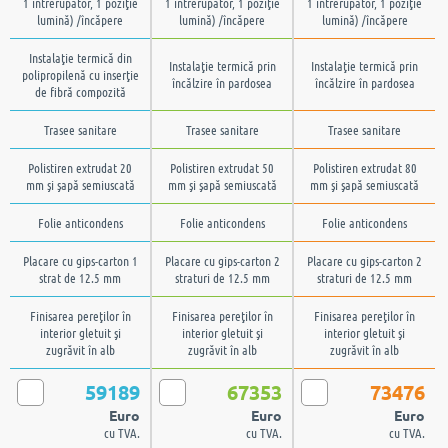
1 întrerupător, 1 poziţie
1 întrerupător, 1 poziţie
1 întrerupător, 1 poziţie
lumină) /încăpere
lumină) /încăpere
lumină) /încăpere
Instalaţie termică din
Instalaţie termică prin
Instalaţie termică prin
polipropilenă cu inserţie
încălzire în pardosea
încălzire în pardosea
de fibră compozită
Trasee sanitare
Trasee sanitare
Trasee sanitare
Polistiren extrudat 20
Polistiren extrudat 50
Polistiren extrudat 80
mm şi şapă semiuscată
mm şi şapă semiuscată
mm şi şapă semiuscată
Folie anticondens
Folie anticondens
Folie anticondens
Placare cu gips-carton 1
Placare cu gips-carton 2
Placare cu gips-carton 2
strat de 12.5 mm
straturi de 12.5 mm
straturi de 12.5 mm
Finisarea pereţilor în
Finisarea pereţilor în
Finisarea pereţilor în
interior gletuit şi
interior gletuit şi
interior gletuit şi
zugrăvit în alb
zugrăvit în alb
zugrăvit în alb
59189
67353
73476
Euro
Euro
Euro
cu TVA.
cu TVA.
cu TVA.