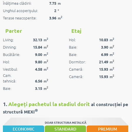
Înălțimea clădirii:
7.75
m
Unghiul acoperișului:
2
°
2
Terase neacoperite:
3.96
m
Parter
Etaj
2
2
Living:
Hol:
32.13
10.83
m
m
2
2
Dinning:
Baie:
15.84
3.90
m
m
2
2
Bucătărie:
Baie:
9.00
6.99
m
m
2
2
Hol:
Dormitor:
9.80
21.49
m
m
2
2
Vestibul:
Cameră:
4.58
15.93
m
m
Cam.
2
Cameră:
15.93
m
2
tehnică:
6.56
m
2
Baie:
3.15
m
1.
Alegeți pachetul la stadiul dorit
al construcției pe
®
structură MEXI
DOAR STRUCTURA METALICĂ
ECONOMIC
STANDARD
PREMIUM