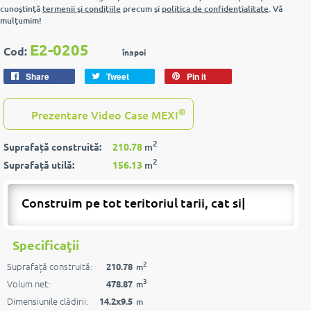
cunoştinţă
termenii şi condiţiile
precum şi
politica de confidenţialitate
. Vă
mulţumim!
E2-0205
Cod:
înapoi
Share
Tweet
Pin it
®
Prezentare Video Case MEXI
2
Suprafață construită:
210.78
m
2
Suprafață utilă:
156.13
m
Construim pe tot teritoriul tarii, cat si pe
|
Specificaţii
2
Suprafață construită:
210.78
m
3
Volum net:
478.87
m
Dimensiunile clădirii:
14.2x9.5
m