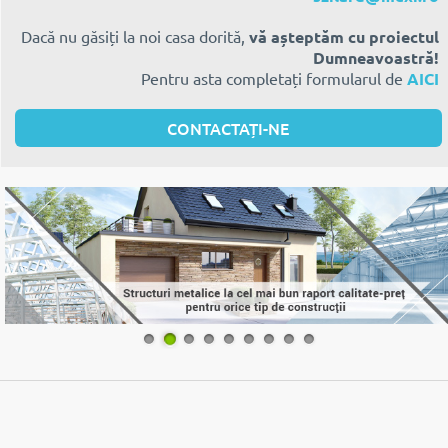
Dacă nu găsiți la noi casa dorită,
vă așteptăm cu proiectul
Dumneavoastră!
Pentru asta completați formularul de
AICI
CONTACTAȚI-NE
1
2
3
4
5
6
7
8
9