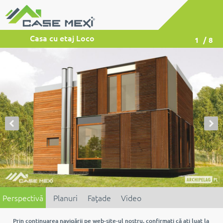
Casa cu etaj Loco
1
/ 8
Perspectivă
Planuri
Faţade
Video
Prin continuarea navigării pe web-site-ul nostru, confirmaţi că aţi luat la