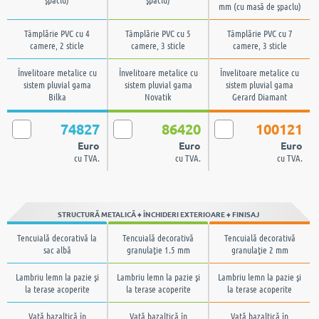
mm (cu masă de şpaclu)
Tâmplărie PVC cu 4
Tâmplărie PVC cu 5
Tâmplărie PVC cu 7
camere, 2 sticle
camere, 3 sticle
camere, 3 sticle
Învelitoare metalice cu
Învelitoare metalice cu
Învelitoare metalice cu
sistem pluvial gama
sistem pluvial gama
sistem pluvial gama
Bilka
Novatik
Gerard Diamant
74827
86420
100121
Euro
Euro
Euro
cu TVA.
cu TVA.
cu TVA.
STRUCTURĂ METALICĂ + ÎNCHIDERI EXTERIOARE + FINISAJ
Tencuială decorativă la
Tencuială decorativă
Tencuială decorativă
sac albă
granulaţie 1.5 mm
granulaţie 2 mm
Lambriu lemn la pazie şi
Lambriu lemn la pazie şi
Lambriu lemn la pazie şi
la terase acoperite
la terase acoperite
la terase acoperite
Vată bazaltică în
Vată bazaltică în
Vată bazaltică în