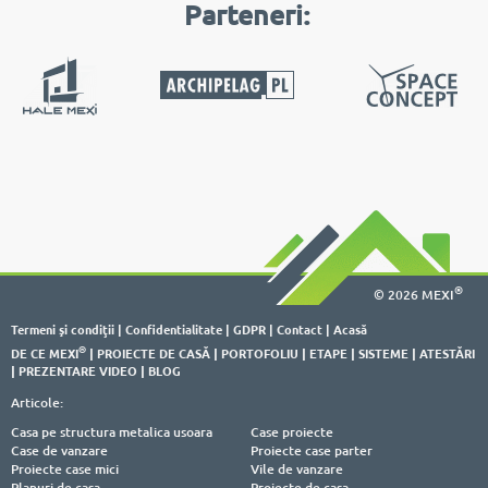
Parteneri:
®
© 2026 MEXI
Termeni şi condiţii
|
Confidentialitate
|
GDPR
|
Contact
|
Acasă
®
DE CE MEXI
|
PROIECTE DE CASĂ
|
PORTOFOLIU
|
ETAPE
|
SISTEME
|
ATESTĂRI
|
PREZENTARE VIDEO
|
BLOG
Articole:
Casa pe structura metalica usoara
Case proiecte
Case de vanzare
Proiecte case parter
Proiecte case mici
Vile de vanzare
Planuri de casa
Proiecte de casa