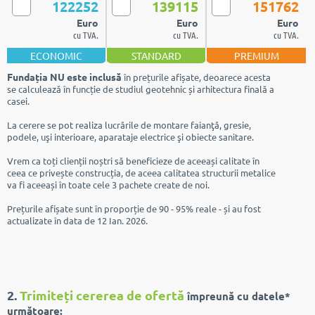
122252
139115
151762
Euro
Euro
Euro
cu TVA.
cu TVA.
cu TVA.
ECONOMIC
STANDARD
PREMIUM
Fundația NU este inclusă
în prețurile afișate, deoarece acesta
se calculează în funcție de studiul geotehnic și arhitectura finală a
casei.
La cerere se pot realiza lucrările de montare faianţă, gresie,
podele, uşi interioare, aparataje electrice şi obiecte sanitare.
Vrem ca toți clienții noștri să beneficieze de aceeași calitate în
ceea ce privește construcția, de aceea calitatea structurii metalice
va fi aceeași în toate cele 3 pachete create de noi.
Prețurile afișate sunt în proporție de 90 - 95% reale - și au fost
actualizate în data de 12 Ian. 2026.
2.
Trimiteți cererea de ofertă
împreună cu datele*
următoare: