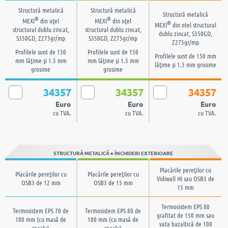
Structură metalică
Structură metalică
Structură metalică
®
®
MEXI
din oţel
MEXI
din oţel
®
MEXI
din otel structural
structural dublu zincat,
structural dublu zincat,
dublu zincat, S350GD,
S350GD, Z275gr/mp
S350GD, Z275gr/mp
Z275gr/mp
Profilele sunt de 150
Profilele sunt de 150
Profilele sunt de 150 mm
mm lăţime şi 1.5 mm
mm lăţime şi 1.5 mm
lăţime şi 1.5 mm grosime
grosime
grosime
34357
34357
34357
Euro
Euro
Euro
cu TVA.
cu TVA.
cu TVA.
STRUCTURĂ METALICĂ + ÎNCHIDERI EXTERIOARE
Placările pereţilor cu
Placările pereţilor cu
Placările pereţilor cu
Vidiwall HI sau OSB3 de
OSB3 de 12 mm
OSB3 de 15 mm
15 mm
Termosistem EPS 80
Termosistem EPS 70 de
Termosistem EPS 80 de
grafitat de 150 mm sau
100 mm (cu masă de
100 mm (cu masă de
vata bazaltică de 100
şpaclu)
şpaclu)