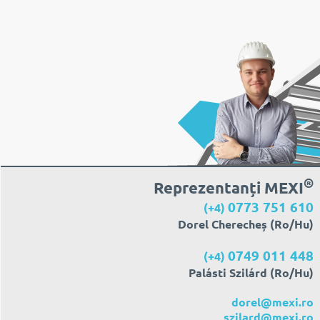
®
Reprezentanți MEXI
0773 751 610
(+4)
Dorel Cherecheș (Ro/Hu)
0749 011 448
(+4)
Palásti Szilárd (Ro/Hu)
dorel@mexi.ro
szilard@mexi.ro