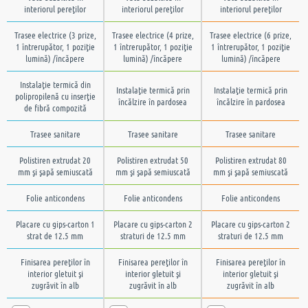
interiorul pereţilor
interiorul pereţilor
interiorul pereţilor
Trasee electrice (3 prize,
Trasee electrice (4 prize,
Trasee electrice (6 prize,
1 întrerupător, 1 poziţie
1 întrerupător, 1 poziţie
1 întrerupător, 1 poziţie
lumină) /încăpere
lumină) /încăpere
lumină) /încăpere
Instalaţie termică din
Instalaţie termică prin
Instalaţie termică prin
polipropilenă cu inserţie
încălzire în pardosea
încălzire în pardosea
de fibră compozită
Trasee sanitare
Trasee sanitare
Trasee sanitare
Polistiren extrudat 20
Polistiren extrudat 50
Polistiren extrudat 80
mm şi şapă semiuscată
mm şi şapă semiuscată
mm şi şapă semiuscată
Folie anticondens
Folie anticondens
Folie anticondens
Placare cu gips-carton 1
Placare cu gips-carton 2
Placare cu gips-carton 2
strat de 12.5 mm
straturi de 12.5 mm
straturi de 12.5 mm
Finisarea pereţilor în
Finisarea pereţilor în
Finisarea pereţilor în
interior gletuit şi
interior gletuit şi
interior gletuit şi
zugrăvit în alb
zugrăvit în alb
zugrăvit în alb