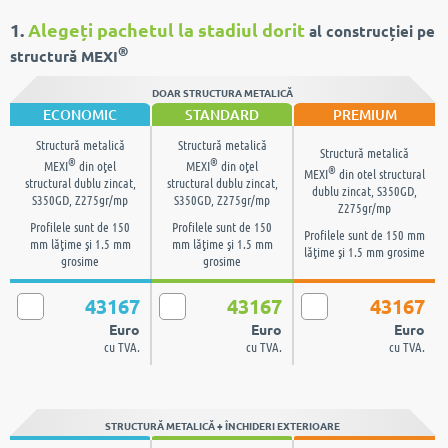
1.
Alegeți pachetul la stadiul dorit
al construcției pe
®
structură MEXI
DOAR STRUCTURA METALICĂ
ECONOMIC
STANDARD
PREMIUM
Structură metalică
Structură metalică
Structură metalică
®
®
MEXI
din oţel
MEXI
din oţel
®
MEXI
din otel structural
structural dublu zincat,
structural dublu zincat,
dublu zincat, S350GD,
S350GD, Z275gr/mp
S350GD, Z275gr/mp
Z275gr/mp
Profilele sunt de 150
Profilele sunt de 150
Profilele sunt de 150 mm
mm lăţime şi 1.5 mm
mm lăţime şi 1.5 mm
lăţime şi 1.5 mm grosime
grosime
grosime
43167
43167
43167
Euro
Euro
Euro
cu TVA.
cu TVA.
cu TVA.
STRUCTURĂ METALICĂ + ÎNCHIDERI EXTERIOARE