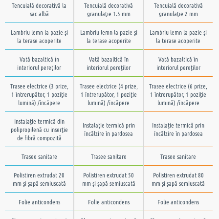
Tencuială decorativă la
Tencuială decorativă
Tencuială decorativă
sac albă
granulaţie 1.5 mm
granulaţie 2 mm
Lambriu lemn la pazie şi
Lambriu lemn la pazie şi
Lambriu lemn la pazie şi
la terase acoperite
la terase acoperite
la terase acoperite
Vată bazaltică în
Vată bazaltică în
Vată bazaltică în
interiorul pereţilor
interiorul pereţilor
interiorul pereţilor
Trasee electrice (3 prize,
Trasee electrice (4 prize,
Trasee electrice (6 prize,
1 întrerupător, 1 poziţie
1 întrerupător, 1 poziţie
1 întrerupător, 1 poziţie
lumină) /încăpere
lumină) /încăpere
lumină) /încăpere
Instalaţie termică din
Instalaţie termică prin
Instalaţie termică prin
polipropilenă cu inserţie
încălzire în pardosea
încălzire în pardosea
de fibră compozită
Trasee sanitare
Trasee sanitare
Trasee sanitare
Polistiren extrudat 20
Polistiren extrudat 50
Polistiren extrudat 80
mm şi şapă semiuscată
mm şi şapă semiuscată
mm şi şapă semiuscată
Folie anticondens
Folie anticondens
Folie anticondens