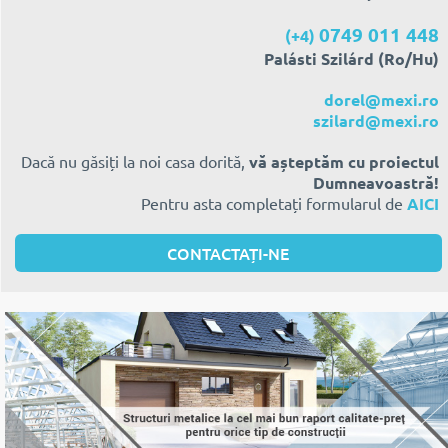
0749 011 448
(+4)
Palásti Szilárd (Ro/Hu)
dorel@mexi.ro
szilard@mexi.ro
Dacă nu găsiți la noi casa dorită,
vă așteptăm cu proiectul
Dumneavoastră!
Pentru asta completați formularul de
AICI
CONTACTAȚI-NE