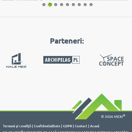
1
2
3
4
5
6
7
8
9
Parteneri:
®
© 2026 MEXI
Termeni şi condiţii
|
Confidentialitate
|
GDPR
|
Contact
|
Acasă
®