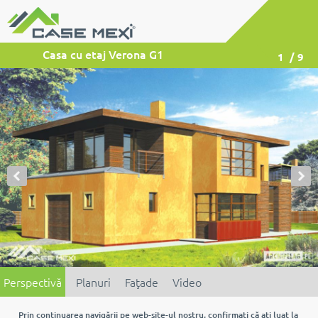
Casa cu etaj Verona G1
1
/ 9
Perspectivă
Planuri
Faţade
Video
Prin continuarea navigării pe web-site-ul nostru, confirmaţi că aţi luat la