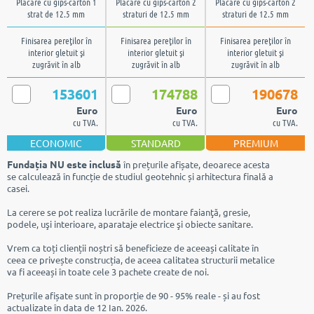
Placare cu gips-carton 1
Placare cu gips-carton 2
Placare cu gips-carton 2
strat de 12.5 mm
straturi de 12.5 mm
straturi de 12.5 mm
Finisarea pereţilor în
Finisarea pereţilor în
Finisarea pereţilor în
interior gletuit şi
interior gletuit şi
interior gletuit şi
zugrăvit în alb
zugrăvit în alb
zugrăvit în alb
153601
174788
190678
Euro
Euro
Euro
cu TVA.
cu TVA.
cu TVA.
ECONOMIC
STANDARD
PREMIUM
Fundația NU este inclusă
în prețurile afișate, deoarece acesta
se calculează în funcție de studiul geotehnic și arhitectura finală a
casei.
La cerere se pot realiza lucrările de montare faianţă, gresie,
podele, uşi interioare, aparataje electrice şi obiecte sanitare.
Vrem ca toți clienții noștri să beneficieze de aceeași calitate în
ceea ce privește construcția, de aceea calitatea structurii metalice
va fi aceeași în toate cele 3 pachete create de noi.
Prețurile afișate sunt în proporție de 90 - 95% reale - și au fost
actualizate în data de 12 Ian. 2026.