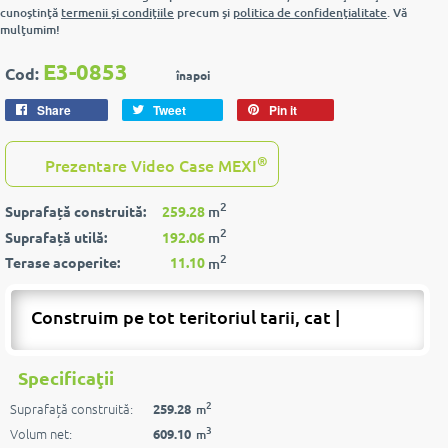
cunoştinţă
termenii şi condiţiile
precum şi
politica de confidenţialitate
. Vă
mulţumim!
E3-0853
Cod:
înapoi
Share
Tweet
Pin it
®
Prezentare Video Case MEXI
2
Suprafață construită:
259.28
m
2
Suprafață utilă:
192.06
m
2
Terase acoperite:
11.10
m
Construim pe tot teritoriul tarii, cat si p
|
Specificaţii
2
Suprafață construită:
259.28
m
3
Volum net:
609.10
m