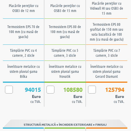
Placările pereţilor cu
Placările pereţilor cu
Placările pereţilor cu
Vidiwall HI sau OSB3 de
OSB3 de 12 mm
OSB3 de 15 mm
15 mm
Termosistem EPS 80
Termosistem EPS 70 de
Termosistem EPS 80 de
grafitat de 150 mm sau
100 mm (cu masă de
100 mm (cu masă de
vata bazaltică de 100
şpaclu)
şpaclu)
mm (cu masă de şpaclu)
Tâmplărie PVC cu 4
Tâmplărie PVC cu 5
Tâmplărie PVC cu 7
camere, 2 sticle
camere, 3 sticle
camere, 3 sticle
Învelitoare metalice cu
Învelitoare metalice cu
Învelitoare metalice cu
sistem pluvial gama
sistem pluvial gama
sistem pluvial gama
Bilka
Novatik
Gerard Diamant
94015
108580
125794
Euro
Euro
Euro
cu TVA.
cu TVA.
cu TVA.
STRUCTURĂ METALICĂ + ÎNCHIDERI EXTERIOARE + FINISAJ