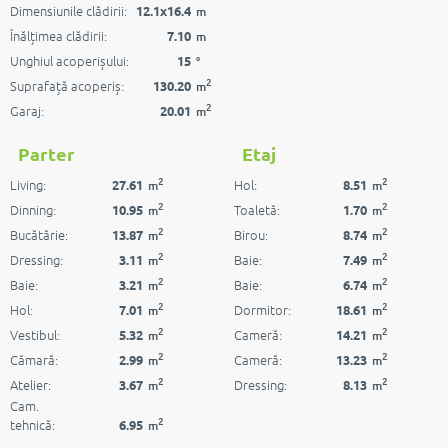
Dimensiunile clădirii:
12.1x16.4
m
Înălțimea clădirii:
7.10
m
Unghiul acoperișului:
15
°
2
Suprafață acoperiș:
130.20
m
2
Garaj:
20.01
m
Parter
Etaj
2
2
Living:
Hol:
27.61
8.51
m
m
2
2
Dinning:
Toaletă:
10.95
1.70
m
m
2
2
Bucătărie:
Birou:
13.87
8.74
m
m
2
2
Dressing:
Baie:
3.11
7.49
m
m
2
2
Baie:
Baie:
3.21
6.74
m
m
2
2
Hol:
Dormitor:
7.01
18.61
m
m
2
2
Vestibul:
Cameră:
5.32
14.21
m
m
2
2
Cămară:
Cameră:
2.99
13.23
m
m
2
2
Atelier:
Dressing:
3.67
8.13
m
m
Cam.
2
tehnică:
6.95
m