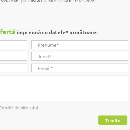
 95% reale - și au fost actualizate în data de 12 Ian. 2026.
ofertă
împreună cu datele* următoare:
onditiile site-ului
Trimite