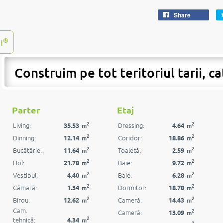
Share
®
I
Construim pe tot teritoriul tarii, ca
Parter
Etaj
2
2
Living:
Dressing:
35.53
4.64
m
m
2
2
Dinning:
Coridor:
12.14
18.86
m
m
2
2
Bucătărie:
Toaletă:
11.64
2.59
m
m
2
2
Hol:
Baie:
21.78
9.72
m
m
2
2
Vestibul:
Baie:
4.40
6.28
m
m
2
2
Cămară:
Dormitor:
1.34
18.78
m
m
2
2
Birou:
Cameră:
12.62
14.43
m
m
Cam.
2
Cameră:
13.09
m
2
tehnică:
4.34
m
2