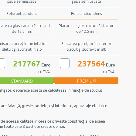
şapă semiuscată
şapă semiuscată
Folie anticondens
Folie anticondens
care cu gips-carton 2 straturi
Placare cu gips-carton 2 straturi
de 12.5 mm
de 12.5 mm
inisarea pereţilor în interior
Finisarea pereţilor în interior
gletuit şi zugrăvit în alb
gletuit şi zugrăvit în alb
217767
237564
Euro
Euro
cu TVA.
cu TVA.
STANDARD
PREMIUM
afișate, deoarece acesta se calculează în funcție de studiul
are faianţă, gresie, podele, uşi interioare, aparataje electrice
e de aceeași calitate în ceea ce privește construcția, de aceea
 în toate cele 3 pachete create de noi.