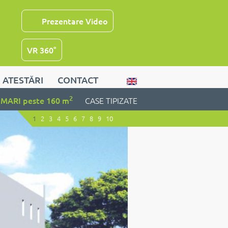
Prezentare Video
VR 360°
ATESTĂRI
CONTACT
2
MARI peste 160 m
CASE TIPIZATE
1
2
3
4
5
6
7
8
9
10