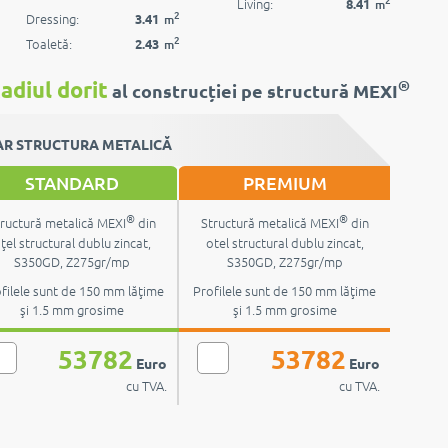
Living:
8.41
m
2
Dressing:
3.41
m
2
Toaletă:
2.43
m
®
adiul dorit
al construcției pe structură MEXI
R STRUCTURA METALICĂ
STANDARD
PREMIUM
®
®
ructură metalică MEXI
din
Structură metalică MEXI
din
ţel structural dublu zincat,
otel structural dublu zincat,
S350GD, Z275gr/mp
S350GD, Z275gr/mp
filele sunt de 150 mm lăţime
Profilele sunt de 150 mm lăţime
şi 1.5 mm grosime
şi 1.5 mm grosime
53782
53782
Euro
Euro
cu TVA.
cu TVA.