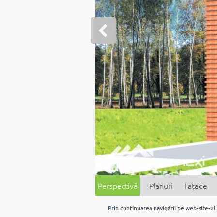
Perspectivă
Planuri
Faţade
Prin continuarea navigării pe web-site-ul 