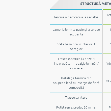
STRUCTURĂ METALI
Ten
Tencuială decorativă la sac albă
Lambriu lemn la pazie şi la terase
acoperite
Vată bazaltică în interiorul
pereţilor
Trasee electrice (3 prize, 1
întrerupător, 1 poziţie lumină) /
înt
încăpere
Instalaţie termică din
Inst
polipropilenă cu inserţie de fibră
compozită
Trasee sanitare
Polistiren extrudat 20 mm şi
P