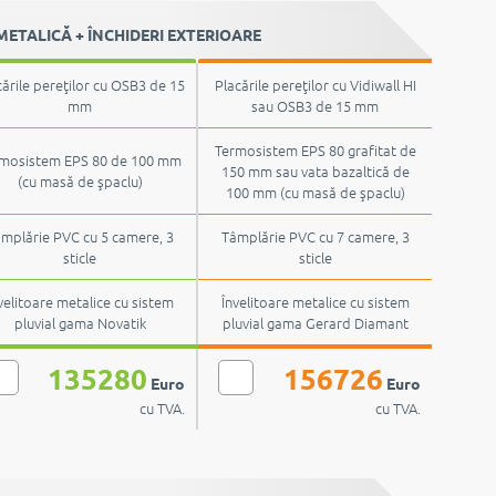
ETALICĂ + ÎNCHIDERI EXTERIOARE
cările pereţilor cu OSB3 de 15
Placările pereţilor cu Vidiwall HI
mm
sau OSB3 de 15 mm
Termosistem EPS 80 grafitat de
mosistem EPS 80 de 100 mm
150 mm sau vata bazaltică de
(cu masă de şpaclu)
100 mm (cu masă de şpaclu)
mplărie PVC cu 5 camere, 3
Tâmplărie PVC cu 7 camere, 3
sticle
sticle
velitoare metalice cu sistem
Învelitoare metalice cu sistem
pluvial gama Novatik
pluvial gama Gerard Diamant
135280
156726
Euro
Euro
cu TVA.
cu TVA.