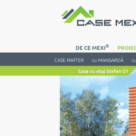
®
DE CE MEXI
PROIEC
CASE PARTER
cu MANSARDĂ
c
Casa cu etaj Stefan G1