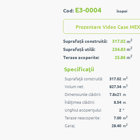
E3-0004
Cod:
înapoi
Prezentare Video Case MEX
2
Suprafață construită:
317.02
m
2
Suprafață utilă:
234.83
m
2
Terase acoperite:
25.86
m
Specificaţii
2
Suprafață construită:
317.02
m
3
Volum net:
827.34
m
Dimensiunile clădirii:
7.8x21
m
Înălțimea clădirii:
8.54
m
Unghiul acoperișului:
2
°
2
Terase neacoperite:
7.00
m
2
Garaj:
28.40
m