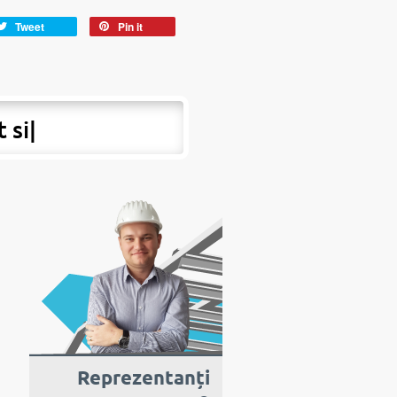
Tweet
Pin it
t si peste ho
|
Reprezentanți