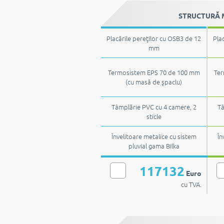
STRUCTURĂ M
Placările pereţilor cu OSB3 de 12
Pla
mm
Termosistem EPS 70 de 100 mm
Ter
(cu masă de şpaclu)
Tâmplărie PVC cu 4 camere, 2
Tâ
sticle
Învelitoare metalice cu sistem
În
pluvial gama Bilka
117132
Euro
cu TVA.