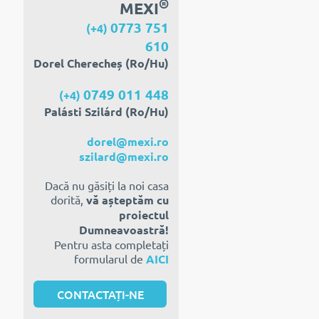
®
MEXI
0773 751
(+4)
610
Dorel Cherecheș (Ro/Hu)
0749 011 448
(+4)
Palásti Szilárd (Ro/Hu)
dorel@mexi.ro
szilard@mexi.ro
Dacă nu găsiți la noi casa
dorită,
vă așteptăm cu
proiectul
Dumneavoastră!
Pentru asta completați
formularul de
AICI
CONTACTAȚI-NE