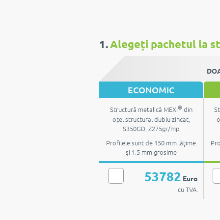
1.
Alegeți pachetul la st
DOA
ECONOMIC
®
Structură metalică MEXI
din
St
oţel structural dublu zincat,
o
S350GD, Z275gr/mp
Profilele sunt de 150 mm lăţime
Pro
şi 1.5 mm grosime
53782
Euro
cu TVA.