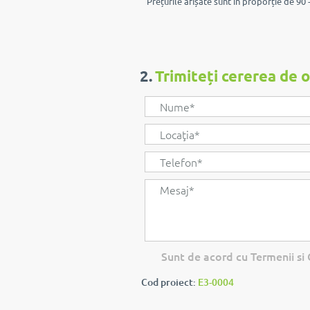
Prețurile afișate sunt în proporție de 90 -
2.
Trimiteți cererea de 
Sunt de acord cu Termenii si C
Cod proiect:
E3-0004