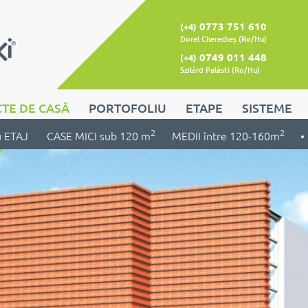
0773 751 610
(+4)
Dorel Cherecheș (Ro/Hu)
0749 011 448
(+4)
Szilárd Palásti (Ro/Hu)
TE DE CASĂ
PORTOFOLIU
ETAPE
SISTEME
2
2
u ETAJ
CASE MICI sub 120 m
MEDII între 120-160m