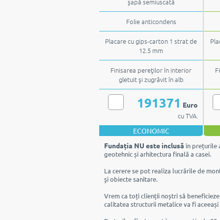
şapă semiuscată
Folie anticondens
Placare cu gips-carton 1 strat de
Pla
12.5 mm
Finisarea pereţilor în interior
F
gletuit şi zugrăvit în alb
191371
Euro
cu TVA.
ECONOMIC
Fundația NU este inclusă
în prețurile 
geotehnic și arhitectura finală a casei.
La cerere se pot realiza lucrările de mont
şi obiecte sanitare.
Vrem ca toți clienții noștri să beneficiez
calitatea structurii metalice va fi aceeași