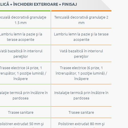
CĂ + ÎNCHIDERI EXTERIOARE + FINISAJ
cuială decorativă granulaţie
Tencuială decorativă granulaţie 2
1.5 mm
mm
Lambriu lemn la pazie şi la
Lambriu lemn la pazie şi la terase
terase acoperite
acoperite
Vată bazaltică în interiorul
Vată bazaltică în interiorul
pereţilor
pereţilor
Trasee electrice (4 prize, 1
Trasee electrice (6 prize, 1
rerupător, 1 poziţie lumină) /
întrerupător, 1 poziţie lumină) /
încăpere
încăpere
alaţie termică prin încălzire în
Instalaţie termică prin încălzire în
pardosea
pardosea
Trasee sanitare
Trasee sanitare
olistiren extrudat 50 mm şi
Polistiren extrudat 80 mm şi