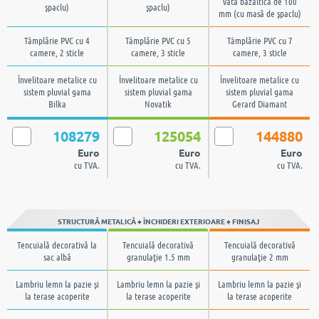
vata bazaltică de 100
şpaclu)
şpaclu)
mm (cu masă de şpaclu)
Tâmplărie PVC cu 4
Tâmplărie PVC cu 5
Tâmplărie PVC cu 7
camere, 2 sticle
camere, 3 sticle
camere, 3 sticle
Învelitoare metalice cu
Învelitoare metalice cu
Învelitoare metalice cu
sistem pluvial gama
sistem pluvial gama
sistem pluvial gama
Bilka
Novatik
Gerard Diamant
108279
125054
144880
Euro
Euro
Euro
cu TVA.
cu TVA.
cu TVA.
STRUCTURĂ METALICĂ + ÎNCHIDERI EXTERIOARE + FINISAJ
Tencuială decorativă la
Tencuială decorativă
Tencuială decorativă
sac albă
granulaţie 1.5 mm
granulaţie 2 mm
Lambriu lemn la pazie şi
Lambriu lemn la pazie şi
Lambriu lemn la pazie şi
la terase acoperite
la terase acoperite
la terase acoperite