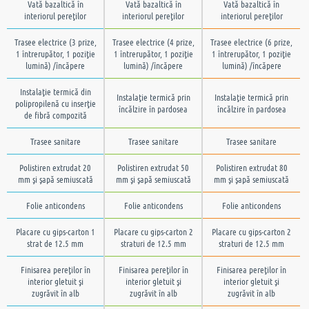
Vată bazaltică în
Vată bazaltică în
Vată bazaltică în
interiorul pereţilor
interiorul pereţilor
interiorul pereţilor
Trasee electrice (3 prize,
Trasee electrice (4 prize,
Trasee electrice (6 prize,
1 întrerupător, 1 poziţie
1 întrerupător, 1 poziţie
1 întrerupător, 1 poziţie
lumină) /încăpere
lumină) /încăpere
lumină) /încăpere
Instalaţie termică din
Instalaţie termică prin
Instalaţie termică prin
polipropilenă cu inserţie
încălzire în pardosea
încălzire în pardosea
de fibră compozită
Trasee sanitare
Trasee sanitare
Trasee sanitare
Polistiren extrudat 20
Polistiren extrudat 50
Polistiren extrudat 80
mm şi şapă semiuscată
mm şi şapă semiuscată
mm şi şapă semiuscată
Folie anticondens
Folie anticondens
Folie anticondens
Placare cu gips-carton 1
Placare cu gips-carton 2
Placare cu gips-carton 2
strat de 12.5 mm
straturi de 12.5 mm
straturi de 12.5 mm
Finisarea pereţilor în
Finisarea pereţilor în
Finisarea pereţilor în
interior gletuit şi
interior gletuit şi
interior gletuit şi
zugrăvit în alb
zugrăvit în alb
zugrăvit în alb