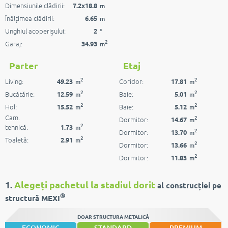
Dimensiunile clădirii:
7.2x18.8
m
Înălțimea clădirii:
6.65
m
Unghiul acoperișului:
2
°
2
Garaj:
34.93
m
Parter
Etaj
2
2
Living:
Coridor:
49.23
17.81
m
m
2
2
Bucătărie:
Baie:
12.59
5.01
m
m
2
2
Hol:
Baie:
15.52
5.12
m
m
Cam.
2
Dormitor:
14.67
m
2
tehnică:
1.73
m
2
Dormitor:
13.70
m
2
Toaletă:
2.91
m
2
Dormitor:
13.66
m
2
Dormitor:
11.83
m
1.
Alegeți pachetul la stadiul dorit
al construcției pe
®
structură MEXI
DOAR STRUCTURA METALICĂ
ECONOMIC
STANDARD
PREMIUM