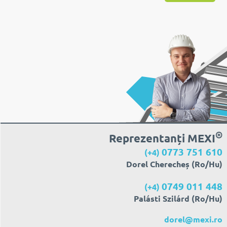
®
Reprezentanți MEXI
0773 751 610
(+4)
Dorel Cherecheș (Ro/Hu)
0749 011 448
(+4)
Palásti Szilárd (Ro/Hu)
dorel@mexi.ro