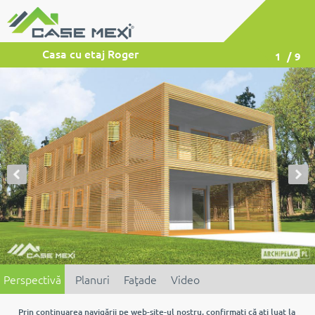
Casa cu etaj Roger
1
/ 9
Perspectivă
Planuri
Faţade
Video
Prin continuarea navigării pe web-site-ul nostru, confirmaţi că aţi luat la