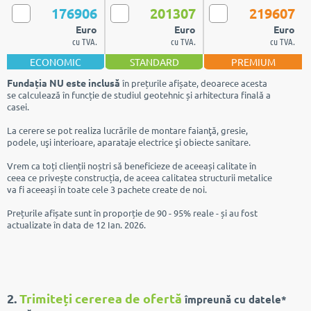
176906
201307
219607
Euro
Euro
Euro
cu TVA.
cu TVA.
cu TVA.
ECONOMIC
STANDARD
PREMIUM
Fundația NU este inclusă
în prețurile afișate, deoarece acesta
se calculează în funcție de studiul geotehnic și arhitectura finală a
casei.
La cerere se pot realiza lucrările de montare faianţă, gresie,
podele, uşi interioare, aparataje electrice şi obiecte sanitare.
Vrem ca toți clienții noștri să beneficieze de aceeași calitate în
ceea ce privește construcția, de aceea calitatea structurii metalice
va fi aceeași în toate cele 3 pachete create de noi.
Prețurile afișate sunt în proporție de 90 - 95% reale - și au fost
actualizate în data de 12 Ian. 2026.
2.
Trimiteți cererea de ofertă
împreună cu datele*