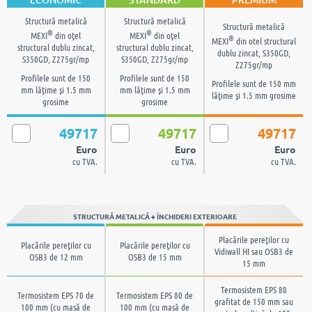
Structură metalică
Structură metalică
Structură metalică
®
®
MEXI
din oţel
MEXI
din oţel
®
MEXI
din otel structural
structural dublu zincat,
structural dublu zincat,
dublu zincat, S350GD,
S350GD, Z275gr/mp
S350GD, Z275gr/mp
Z275gr/mp
Profilele sunt de 150
Profilele sunt de 150
Profilele sunt de 150 mm
mm lăţime şi 1.5 mm
mm lăţime şi 1.5 mm
lăţime şi 1.5 mm grosime
grosime
grosime
49717
49717
49717
Euro
Euro
Euro
cu TVA.
cu TVA.
cu TVA.
STRUCTURĂ METALICĂ + ÎNCHIDERI EXTERIOARE
Placările pereţilor cu
Placările pereţilor cu
Placările pereţilor cu
Vidiwall HI sau OSB3 de
OSB3 de 12 mm
OSB3 de 15 mm
15 mm
Termosistem EPS 80
Termosistem EPS 70 de
Termosistem EPS 80 de
grafitat de 150 mm sau
100 mm (cu masă de
100 mm (cu masă de