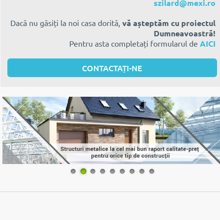
szilard@mexi.ro
Dacă nu găsiți la noi casa dorită,
vă așteptăm cu proiectul
Dumneavoastră!
Pentru asta completați formularul de
AICI
CONTACTAȚI-NE
1
2
3
4
5
6
7
8
9