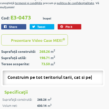
cunoştinţă
termenii şi condiţiile
precum şi
politica de confidenţialitate
. Vă
mulţumim!
E3-0473
Cod:
înapoi
Share
Tweet
Pin it
®
Prezentare Video Case MEXI
2
Suprafață construită:
268.26
m
2
Suprafață utilă:
198.71
m
2
Terase acoperite:
73.50
m
Construim pe tot teritoriul tarii, cat si peste
|
Specificaţii
2
Suprafață construită:
268.26
m
3
Volum net:
630.14
m