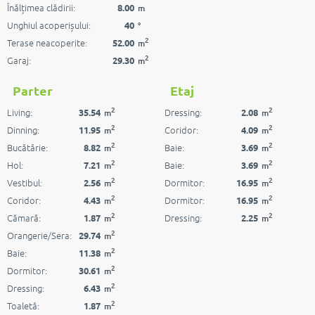
Înălțimea clădirii:
8.00
m
Unghiul acoperișului:
40
°
2
Terase neacoperite:
52.00
m
2
Garaj:
29.30
m
Parter
Etaj
2
2
Living:
Dressing:
35.54
2.08
m
m
2
2
Dinning:
Coridor:
11.95
4.09
m
m
2
2
Bucătărie:
Baie:
8.82
3.69
m
m
2
2
Hol:
Baie:
7.21
3.69
m
m
2
2
Vestibul:
Dormitor:
2.56
16.95
m
m
2
2
Coridor:
Dormitor:
4.43
16.95
m
m
2
2
Cămară:
Dressing:
1.87
2.25
m
m
2
Orangerie/Sera:
29.74
m
2
Baie:
11.38
m
2
Dormitor:
30.61
m
2
Dressing:
6.43
m
2
Toaletă:
1.87
m