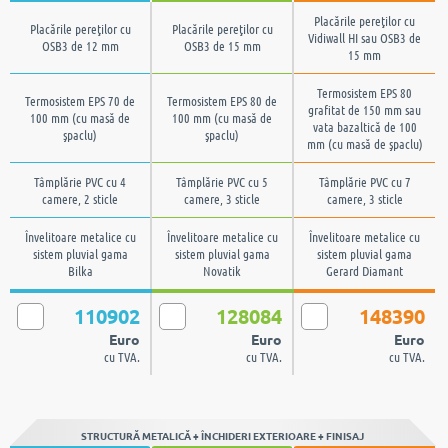
Placările pereţilor cu
Placările pereţilor cu
Placările pereţilor cu
Vidiwall HI sau OSB3 de
OSB3 de 12 mm
OSB3 de 15 mm
15 mm
Termosistem EPS 80
Termosistem EPS 70 de
Termosistem EPS 80 de
grafitat de 150 mm sau
100 mm (cu masă de
100 mm (cu masă de
vata bazaltică de 100
şpaclu)
şpaclu)
mm (cu masă de şpaclu)
Tâmplărie PVC cu 4
Tâmplărie PVC cu 5
Tâmplărie PVC cu 7
camere, 2 sticle
camere, 3 sticle
camere, 3 sticle
Învelitoare metalice cu
Învelitoare metalice cu
Învelitoare metalice cu
sistem pluvial gama
sistem pluvial gama
sistem pluvial gama
Bilka
Novatik
Gerard Diamant
110902
128084
148390
Euro
Euro
Euro
cu TVA.
cu TVA.
cu TVA.
STRUCTURĂ METALICĂ + ÎNCHIDERI EXTERIOARE + FINISAJ