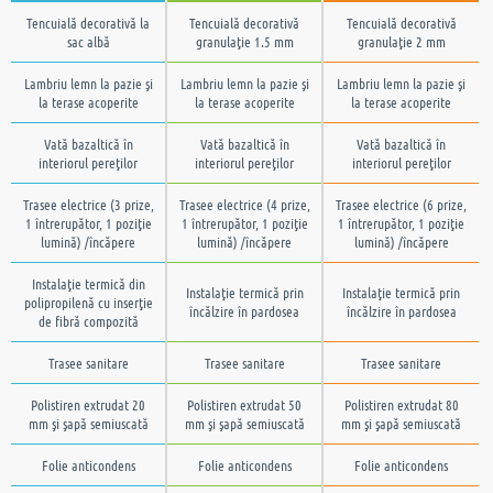
Tencuială decorativă la
Tencuială decorativă
Tencuială decorativă
sac albă
granulaţie 1.5 mm
granulaţie 2 mm
Lambriu lemn la pazie şi
Lambriu lemn la pazie şi
Lambriu lemn la pazie şi
la terase acoperite
la terase acoperite
la terase acoperite
Vată bazaltică în
Vată bazaltică în
Vată bazaltică în
interiorul pereţilor
interiorul pereţilor
interiorul pereţilor
Trasee electrice (3 prize,
Trasee electrice (4 prize,
Trasee electrice (6 prize,
1 întrerupător, 1 poziţie
1 întrerupător, 1 poziţie
1 întrerupător, 1 poziţie
lumină) /încăpere
lumină) /încăpere
lumină) /încăpere
Instalaţie termică din
Instalaţie termică prin
Instalaţie termică prin
polipropilenă cu inserţie
încălzire în pardosea
încălzire în pardosea
de fibră compozită
Trasee sanitare
Trasee sanitare
Trasee sanitare
Polistiren extrudat 20
Polistiren extrudat 50
Polistiren extrudat 80
mm şi şapă semiuscată
mm şi şapă semiuscată
mm şi şapă semiuscată
Folie anticondens
Folie anticondens
Folie anticondens