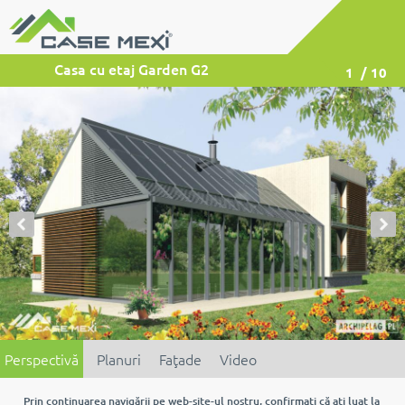
Casa cu etaj Garden G2
1
/ 10
Perspectivă
Planuri
Faţade
Video
Prin continuarea navigării pe web-site-ul nostru, confirmaţi că aţi luat la