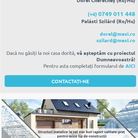
Dorel Cherecheș (Ro/Hu)
0749 011 448
(+4)
Palásti Szilárd (Ro/Hu)
dorel@mexi.ro
szilard@mexi.ro
Dacă nu găsiți la noi casa dorită,
vă așteptăm cu proiectul
Dumneavoastră!
Pentru asta completați formularul de
AICI
CONTACTAȚI-NE