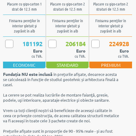
Placare cu gips-carton 1
Placare cu gips-carton 2
Placare cu gips-carton 2
strat de 12.5 mm
straturi de 12.5 mm
straturi de 12.5 mm
Finisarea pereţilor în
Finisarea pereţilor în
Finisarea pereţilor în
interior gletuit şi
interior gletuit şi
interior gletuit şi
zugrăvit în alb
zugrăvit în alb
zugrăvit în alb
181192
206184
224928
Euro
Euro
Euro
cu TVA.
cu TVA.
cu TVA.
ECONOMIC
STANDARD
PREMIUM
Fundația NU este inclusă
în prețurile afișate, deoarece acesta
se calculează în funcție de studiul geotehnic și arhitectura finală a
casei.
La cerere se pot realiza lucrările de montare faianţă, gresie,
podele, uşi interioare, aparataje electrice şi obiecte sanitare.
Vrem ca toți clienții noștri să beneficieze de aceeași calitate în
ceea ce privește construcția, de aceea calitatea structurii metalice
va fi aceeași în toate cele 3 pachete create de noi.
Prețurile afișate sunt în proporție de 90 - 95% reale - și au fost