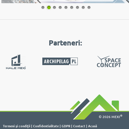
1
2
3
4
5
6
7
8
9
Parteneri:
®
© 2026 MEXI
Termeni şi condiţii
|
Confidentialitate
|
GDPR
|
Contact
|
Acasă