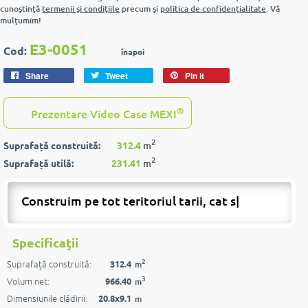
cunoştinţă
termenii şi condiţiile
precum şi
politica de confidenţialitate
. Vă
mulţumim!
E3-0051
Cod:
înapoi
Share
Tweet
Pin it
®
Prezentare Video Case MEXI
2
Suprafață construită:
312.4
m
2
Suprafață utilă:
231.41
m
Construim pe tot teritoriul tarii, cat si p
|
Specificaţii
2
Suprafață construită:
312.4
m
3
Volum net:
966.40
m
Dimensiunile clădirii:
20.8x9.1
m