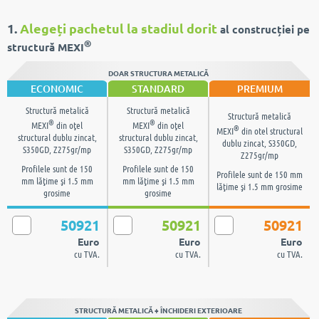
1.
Alegeți pachetul la stadiul dorit
al construcției pe
®
structură MEXI
DOAR STRUCTURA METALICĂ
ECONOMIC
STANDARD
PREMIUM
Structură metalică
Structură metalică
Structură metalică
®
®
MEXI
din oţel
MEXI
din oţel
®
MEXI
din otel structural
structural dublu zincat,
structural dublu zincat,
dublu zincat, S350GD,
S350GD, Z275gr/mp
S350GD, Z275gr/mp
Z275gr/mp
Profilele sunt de 150
Profilele sunt de 150
Profilele sunt de 150 mm
mm lăţime şi 1.5 mm
mm lăţime şi 1.5 mm
lăţime şi 1.5 mm grosime
grosime
grosime
50921
50921
50921
Euro
Euro
Euro
cu TVA.
cu TVA.
cu TVA.
STRUCTURĂ METALICĂ + ÎNCHIDERI EXTERIOARE