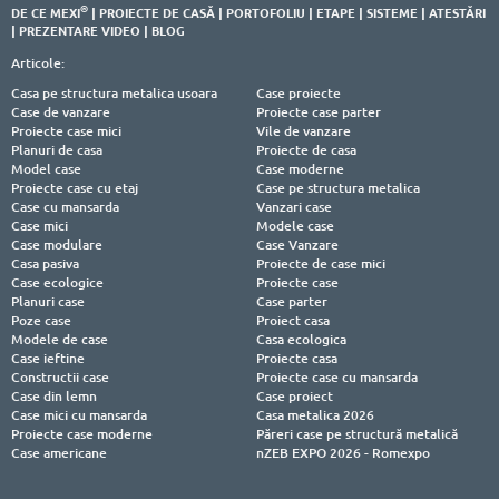
®
DE CE MEXI
|
PROIECTE DE CASĂ
|
PORTOFOLIU
|
ETAPE
|
SISTEME
|
ATESTĂRI
|
PREZENTARE VIDEO
|
BLOG
Articole:
Casa pe structura metalica usoara
Case proiecte
Case de vanzare
Proiecte case parter
Proiecte case mici
Vile de vanzare
Planuri de casa
Proiecte de casa
Model case
Case moderne
Proiecte case cu etaj
Case pe structura metalica
Case cu mansarda
Vanzari case
Case mici
Modele case
Case modulare
Case Vanzare
Casa pasiva
Proiecte de case mici
Case ecologice
Proiecte case
Planuri case
Case parter
Poze case
Proiect casa
Modele de case
Casa ecologica
Case ieftine
Proiecte casa
Constructii case
Proiecte case cu mansarda
Case din lemn
Case proiect
Case mici cu mansarda
Casa metalica 2026
Proiecte case moderne
Păreri case pe structură metalică
Case americane
nZEB EXPO 2026 - Romexpo