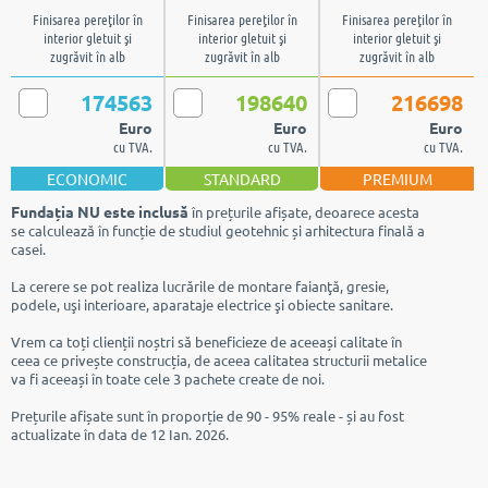
Finisarea pereţilor în
Finisarea pereţilor în
Finisarea pereţilor în
interior gletuit şi
interior gletuit şi
interior gletuit şi
zugrăvit în alb
zugrăvit în alb
zugrăvit în alb
174563
198640
216698
Euro
Euro
Euro
cu TVA.
cu TVA.
cu TVA.
ECONOMIC
STANDARD
PREMIUM
Fundația NU este inclusă
în prețurile afișate, deoarece acesta
se calculează în funcție de studiul geotehnic și arhitectura finală a
casei.
La cerere se pot realiza lucrările de montare faianţă, gresie,
podele, uşi interioare, aparataje electrice şi obiecte sanitare.
Vrem ca toți clienții noștri să beneficieze de aceeași calitate în
ceea ce privește construcția, de aceea calitatea structurii metalice
va fi aceeași în toate cele 3 pachete create de noi.
Prețurile afișate sunt în proporție de 90 - 95% reale - și au fost
actualizate în data de 12 Ian. 2026.