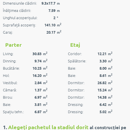
Dimensiunile clădirii:
9.3x17.7
m
Înălțimea clădirii:
7.59
m
Unghiul acoperișului:
2
°
2
Suprafață acoperiș:
141.10
m
2
Garaj:
20.17
m
Parter
Etaj
2
2
Living:
Coridor:
30.83
12.21
m
m
2
2
Dinning:
Spălătorie:
9.74
3.30
m
m
2
2
Bucătărie:
Baie:
10.25
8.00
m
m
2
2
Hol:
Baie:
16.20
8.61
m
m
2
2
Vestibul:
Dormitor:
2.84
26.82
m
m
2
2
Cămară:
Dormitor:
1.37
15.24
m
m
2
2
Birou:
Dormitor:
6.97
14.38
m
m
2
2
Baie:
Dressing:
3.81
6.42
m
m
2
2
Spațiu tehn.:
Dressing:
6.87
5.02
m
m
1.
Alegeți pachetul la stadiul dorit
al construcției pe