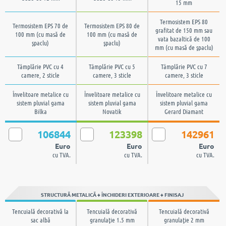
15 mm
Termosistem EPS 80
Termosistem EPS 70 de
Termosistem EPS 80 de
grafitat de 150 mm sau
100 mm (cu masă de
100 mm (cu masă de
vata bazaltică de 100
şpaclu)
şpaclu)
mm (cu masă de şpaclu)
Tâmplărie PVC cu 4
Tâmplărie PVC cu 5
Tâmplărie PVC cu 7
camere, 2 sticle
camere, 3 sticle
camere, 3 sticle
Învelitoare metalice cu
Învelitoare metalice cu
Învelitoare metalice cu
sistem pluvial gama
sistem pluvial gama
sistem pluvial gama
Bilka
Novatik
Gerard Diamant
106844
123398
142961
Euro
Euro
Euro
cu TVA.
cu TVA.
cu TVA.
STRUCTURĂ METALICĂ + ÎNCHIDERI EXTERIOARE + FINISAJ
Tencuială decorativă la
Tencuială decorativă
Tencuială decorativă
sac albă
granulaţie 1.5 mm
granulaţie 2 mm