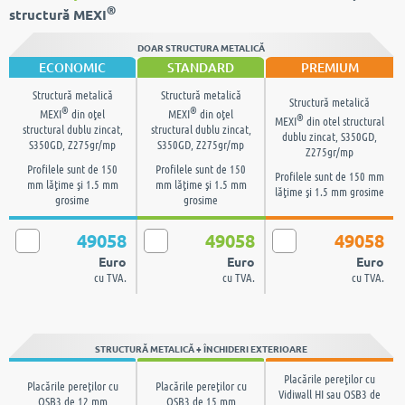
®
structură MEXI
DOAR STRUCTURA METALICĂ
ECONOMIC
STANDARD
PREMIUM
Structură metalică
Structură metalică
Structură metalică
®
®
MEXI
din oţel
MEXI
din oţel
®
MEXI
din otel structural
structural dublu zincat,
structural dublu zincat,
dublu zincat, S350GD,
S350GD, Z275gr/mp
S350GD, Z275gr/mp
Z275gr/mp
Profilele sunt de 150
Profilele sunt de 150
Profilele sunt de 150 mm
mm lăţime şi 1.5 mm
mm lăţime şi 1.5 mm
lăţime şi 1.5 mm grosime
grosime
grosime
49058
49058
49058
Euro
Euro
Euro
cu TVA.
cu TVA.
cu TVA.
STRUCTURĂ METALICĂ + ÎNCHIDERI EXTERIOARE
Placările pereţilor cu
Placările pereţilor cu
Placările pereţilor cu
Vidiwall HI sau OSB3 de
OSB3 de 12 mm
OSB3 de 15 mm