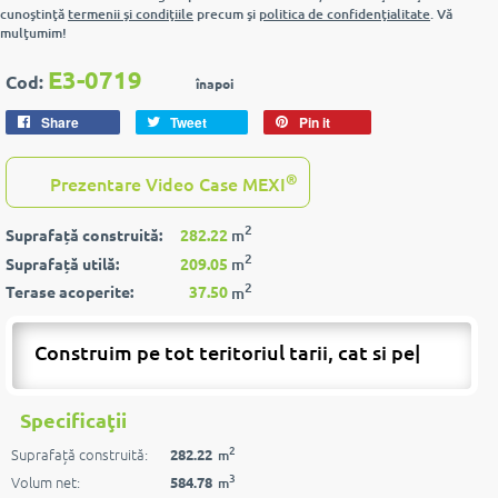
cunoştinţă
termenii şi condiţiile
precum şi
politica de confidenţialitate
. Vă
mulţumim!
E3-0719
Cod:
înapoi
Share
Tweet
Pin it
®
Prezentare Video Case MEXI
2
Suprafață construită:
282.22
m
2
Suprafață utilă:
209.05
m
2
Terase acoperite:
37.50
m
Construim pe tot teritoriul tarii, cat si peste
|
Specificaţii
2
Suprafață construită:
282.22
m
3
Volum net:
584.78
m