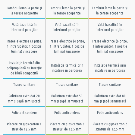
Lambriu lemn la pazie şi
Lambriu lemn la pazie şi
Lambriu lemn la pazie şi
la terase acoperite
la terase acoperite
la terase acoperite
Vată bazaltică în
Vată bazaltică în
Vată bazaltică în
interiorul pereţilor
interiorul pereţilor
interiorul pereţilor
Trasee electrice (3 prize,
Trasee electrice (4 prize,
Trasee electrice (6 prize,
1 întrerupător, 1 poziţie
1 întrerupător, 1 poziţie
1 întrerupător, 1 poziţie
lumină) /încăpere
lumină) /încăpere
lumină) /încăpere
Instalaţie termică din
Instalaţie termică prin
Instalaţie termică prin
polipropilenă cu inserţie
încălzire în pardosea
încălzire în pardosea
de fibră compozită
Trasee sanitare
Trasee sanitare
Trasee sanitare
Polistiren extrudat 20
Polistiren extrudat 50
Polistiren extrudat 80
mm şi şapă semiuscată
mm şi şapă semiuscată
mm şi şapă semiuscată
Folie anticondens
Folie anticondens
Folie anticondens
Placare cu gips-carton 1
Placare cu gips-carton 2
Placare cu gips-carton 2
strat de 12.5 mm
straturi de 12.5 mm
straturi de 12.5 mm