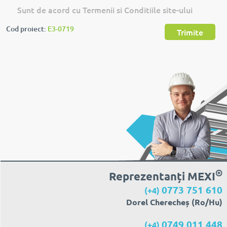
Sunt de acord cu Termenii si Conditiile site-ului
Cod proiect:
E3-0719
Trimite
®
Reprezentanți MEXI
0773 751 610
(+4)
Dorel Cherecheș (Ro/Hu)
0749 011 448
(+4)