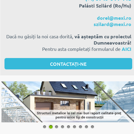
Palásti Szilárd (Ro/Hu)
dorel@mexi.ro
szilard@mexi.ro
Dacă nu găsiți la noi casa dorită,
vă așteptăm cu proiectul
Dumneavoastră!
Pentru asta completați formularul de
AICI
CONTACTAȚI-NE
1
2
3
4
5
6
7
8
9