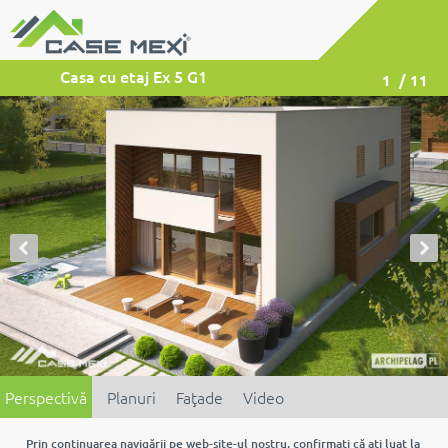
Casa cu etaj Ex 5 G1
1
/ 11
Perspectivă
Planuri
Faţade
Video
Prin continuarea navigării pe web-site-ul nostru, confirmaţi că aţi luat la