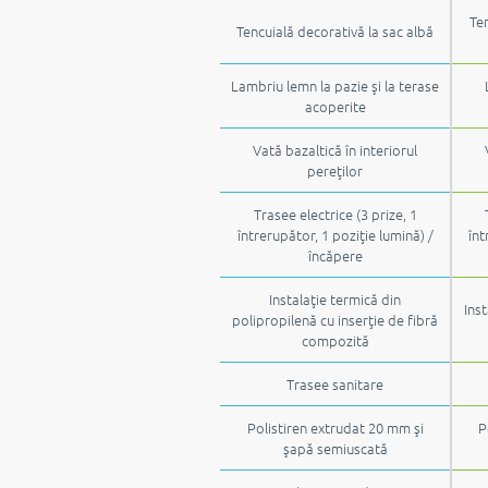
Ten
Tencuială decorativă la sac albă
Lambriu lemn la pazie şi la terase
acoperite
Vată bazaltică în interiorul
pereţilor
Trasee electrice (3 prize, 1
întrerupător, 1 poziţie lumină) /
înt
încăpere
Instalaţie termică din
Inst
polipropilenă cu inserţie de fibră
compozită
Trasee sanitare
Polistiren extrudat 20 mm şi
P
şapă semiuscată