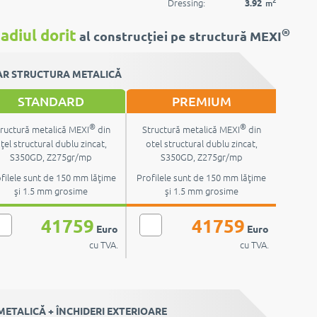
Dressing:
3.92
m
®
adiul dorit
al construcției pe structură MEXI
R STRUCTURA METALICĂ
STANDARD
PREMIUM
®
®
ructură metalică MEXI
din
Structură metalică MEXI
din
ţel structural dublu zincat,
otel structural dublu zincat,
S350GD, Z275gr/mp
S350GD, Z275gr/mp
filele sunt de 150 mm lăţime
Profilele sunt de 150 mm lăţime
şi 1.5 mm grosime
şi 1.5 mm grosime
41759
41759
Euro
Euro
cu TVA.
cu TVA.
ETALICĂ + ÎNCHIDERI EXTERIOARE