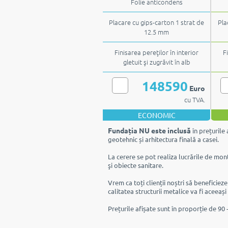
Folie anticondens
Placare cu gips-carton 1 strat de
Pla
12.5 mm
Finisarea pereţilor în interior
F
gletuit şi zugrăvit în alb
148590
Euro
cu TVA.
ECONOMIC
Fundația NU este inclusă
în prețurile 
geotehnic și arhitectura finală a casei.
La cerere se pot realiza lucrările de mont
şi obiecte sanitare.
Vrem ca toți clienții noștri să beneficiez
calitatea structurii metalice va fi aceeași
Prețurile afișate sunt în proporție de 90 -