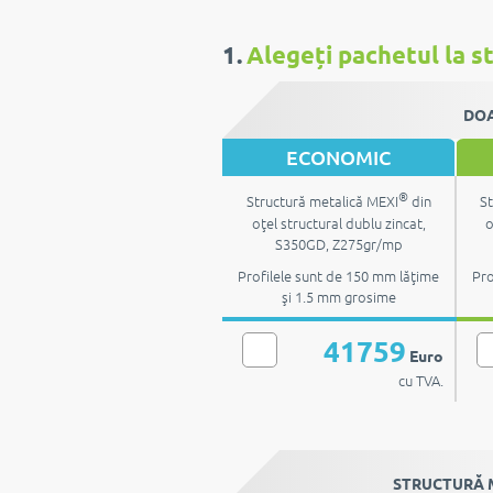
1.
Alegeți pachetul la st
DOA
ECONOMIC
®
Structură metalică MEXI
din
St
oţel structural dublu zincat,
o
S350GD, Z275gr/mp
Profilele sunt de 150 mm lăţime
Pro
şi 1.5 mm grosime
41759
Euro
cu TVA.
STRUCTURĂ M