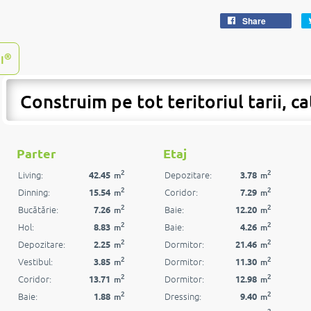
Share
®
I
Construim pe tot teritoriul tarii, ca
Parter
Etaj
2
2
Living:
Depozitare:
42.45
3.78
m
m
2
2
Dinning:
Coridor:
15.54
7.29
m
m
2
2
Bucătărie:
Baie:
7.26
12.20
m
m
2
2
Hol:
Baie:
8.83
4.26
m
m
2
2
Depozitare:
Dormitor:
2.25
21.46
m
m
2
2
Vestibul:
Dormitor:
3.85
11.30
m
m
2
2
Coridor:
Dormitor:
13.71
12.98
m
m
2
2
Baie:
Dressing:
1.88
9.40
m
m
2