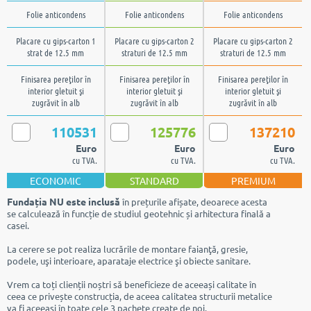
Folie anticondens
Folie anticondens
Folie anticondens
Placare cu gips-carton 1
Placare cu gips-carton 2
Placare cu gips-carton 2
strat de 12.5 mm
straturi de 12.5 mm
straturi de 12.5 mm
Finisarea pereţilor în
Finisarea pereţilor în
Finisarea pereţilor în
interior gletuit şi
interior gletuit şi
interior gletuit şi
zugrăvit în alb
zugrăvit în alb
zugrăvit în alb
110531
125776
137210
Euro
Euro
Euro
cu TVA.
cu TVA.
cu TVA.
ECONOMIC
STANDARD
PREMIUM
Fundația NU este inclusă
în prețurile afișate, deoarece acesta
se calculează în funcție de studiul geotehnic și arhitectura finală a
casei.
La cerere se pot realiza lucrările de montare faianţă, gresie,
podele, uşi interioare, aparataje electrice şi obiecte sanitare.
Vrem ca toți clienții noștri să beneficieze de aceeași calitate în
ceea ce privește construcția, de aceea calitatea structurii metalice
va fi aceeași în toate cele 3 pachete create de noi.