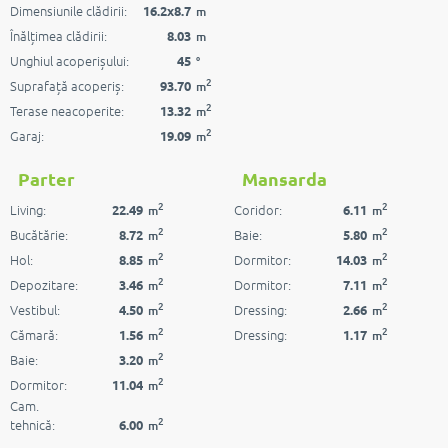
Dimensiunile clădirii:
16.2x8.7
m
Înălțimea clădirii:
8.03
m
Unghiul acoperișului:
45
°
2
Suprafață acoperiș:
93.70
m
2
Terase neacoperite:
13.32
m
2
Garaj:
19.09
m
Parter
Mansarda
2
2
Living:
Coridor:
22.49
6.11
m
m
2
2
Bucătărie:
Baie:
8.72
5.80
m
m
2
2
Hol:
Dormitor:
8.85
14.03
m
m
2
2
Depozitare:
Dormitor:
3.46
7.11
m
m
2
2
Vestibul:
Dressing:
4.50
2.66
m
m
2
2
Cămară:
Dressing:
1.56
1.17
m
m
2
Baie:
3.20
m
2
Dormitor:
11.04
m
Cam.
2
tehnică:
6.00
m