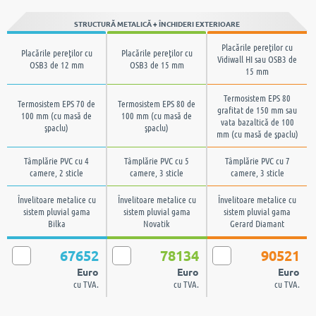
STRUCTURĂ METALICĂ + ÎNCHIDERI EXTERIOARE
Placările pereţilor cu
Placările pereţilor cu
Placările pereţilor cu
Vidiwall HI sau OSB3 de
OSB3 de 12 mm
OSB3 de 15 mm
15 mm
Termosistem EPS 80
Termosistem EPS 70 de
Termosistem EPS 80 de
grafitat de 150 mm sau
100 mm (cu masă de
100 mm (cu masă de
vata bazaltică de 100
şpaclu)
şpaclu)
mm (cu masă de şpaclu)
Tâmplărie PVC cu 4
Tâmplărie PVC cu 5
Tâmplărie PVC cu 7
camere, 2 sticle
camere, 3 sticle
camere, 3 sticle
Învelitoare metalice cu
Învelitoare metalice cu
Învelitoare metalice cu
sistem pluvial gama
sistem pluvial gama
sistem pluvial gama
Bilka
Novatik
Gerard Diamant
67652
78134
90521
Euro
Euro
Euro
cu TVA.
cu TVA.
cu TVA.