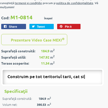
cunoştinţă
termenii şi condiţiile
precum şi
politica de confidenţialitate
. Vă
mulţumim!
M1-0814
Cod:
înapoi
Share
Tweet
Pin it
®
Prezentare Video Case MEXI
2
Suprafață construită:
184.9
m
2
Suprafață utilă:
147.92
m
2
Terase acoperite:
11.34
m
Construim pe tot teritoriul tarii, cat si pe
|
Specificaţii
2
Suprafață construită:
184.9
m
3
Volum net:
390.53
m