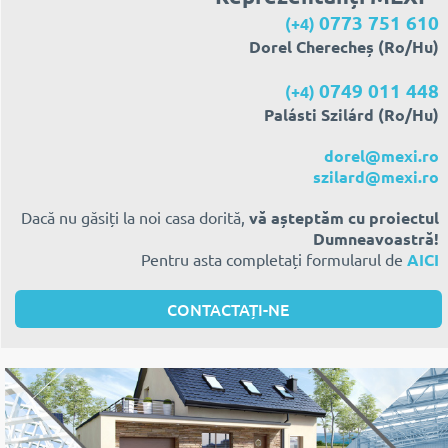
0773 751 610
(+4)
Dorel Cherecheș (Ro/Hu)
0749 011 448
(+4)
Palásti Szilárd (Ro/Hu)
dorel@mexi.ro
szilard@mexi.ro
Dacă nu găsiți la noi casa dorită,
vă așteptăm cu proiectul
Dumneavoastră!
Pentru asta completați formularul de
AICI
CONTACTAȚI-NE