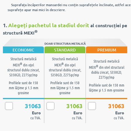
Suprafața încăperilor mansardei nu conțin suprafețele înclinate, astfel ace
suprafețe apar mai mici în descriere.
1.
Alegeți pachetul la stadiul dorit
al construcției pe
®
structură MEXI
DOAR STRUCTURA METALICĂ
ECONOMIC
STANDARD
PREMIUM
Structură metalică
Structură metalică
Structură metalică
®
®
MEXI
din oţel
MEXI
din oţel
®
MEXI
din otel structural
structural dublu zincat,
structural dublu zincat,
dublu zincat, S350GD,
S350GD, Z275gr/mp
S350GD, Z275gr/mp
Z275gr/mp
Profilele sunt de 150
Profilele sunt de 150
Profilele sunt de 150 mm
mm lăţime şi 1.5 mm
mm lăţime şi 1.5 mm
lăţime şi 1.5 mm grosime
grosime
grosime
31063
31063
31063
Euro
Euro
Euro
cu TVA.
cu TVA.
cu TVA.