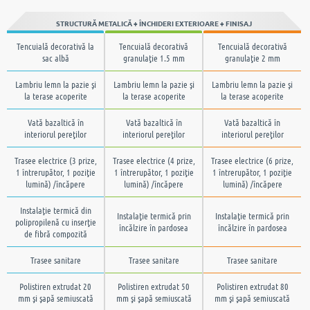
STRUCTURĂ METALICĂ + ÎNCHIDERI EXTERIOARE + FINISAJ
Tencuială decorativă la
Tencuială decorativă
Tencuială decorativă
sac albă
granulaţie 1.5 mm
granulaţie 2 mm
Lambriu lemn la pazie şi
Lambriu lemn la pazie şi
Lambriu lemn la pazie şi
la terase acoperite
la terase acoperite
la terase acoperite
Vată bazaltică în
Vată bazaltică în
Vată bazaltică în
interiorul pereţilor
interiorul pereţilor
interiorul pereţilor
Trasee electrice (3 prize,
Trasee electrice (4 prize,
Trasee electrice (6 prize,
1 întrerupător, 1 poziţie
1 întrerupător, 1 poziţie
1 întrerupător, 1 poziţie
lumină) /încăpere
lumină) /încăpere
lumină) /încăpere
Instalaţie termică din
Instalaţie termică prin
Instalaţie termică prin
polipropilenă cu inserţie
încălzire în pardosea
încălzire în pardosea
de fibră compozită
Trasee sanitare
Trasee sanitare
Trasee sanitare
Polistiren extrudat 20
Polistiren extrudat 50
Polistiren extrudat 80
mm şi şapă semiuscată
mm şi şapă semiuscată
mm şi şapă semiuscată