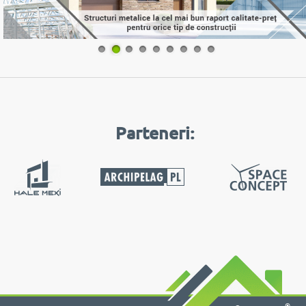
1
2
3
4
5
6
7
8
9
Parteneri:
®