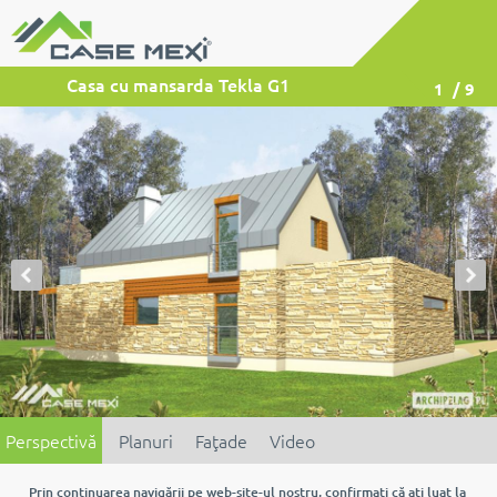
Casa cu mansarda Tekla G1
1
/ 9
Perspectivă
Planuri
Faţade
Video
Prin continuarea navigării pe web-site-ul nostru, confirmaţi că aţi luat la