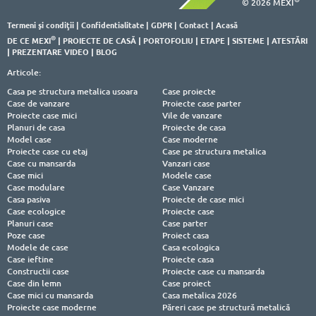
© 2026 MEXI
Termeni şi condiţii
|
Confidentialitate
|
GDPR
|
Contact
|
Acasă
®
DE CE MEXI
|
PROIECTE DE CASĂ
|
PORTOFOLIU
|
ETAPE
|
SISTEME
|
ATESTĂRI
|
PREZENTARE VIDEO
|
BLOG
Articole:
Casa pe structura metalica usoara
Case proiecte
Case de vanzare
Proiecte case parter
Proiecte case mici
Vile de vanzare
Planuri de casa
Proiecte de casa
Model case
Case moderne
Proiecte case cu etaj
Case pe structura metalica
Case cu mansarda
Vanzari case
Case mici
Modele case
Case modulare
Case Vanzare
Casa pasiva
Proiecte de case mici
Case ecologice
Proiecte case
Planuri case
Case parter
Poze case
Proiect casa
Modele de case
Casa ecologica
Case ieftine
Proiecte casa
Constructii case
Proiecte case cu mansarda
Case din lemn
Case proiect
Case mici cu mansarda
Casa metalica 2026
Proiecte case moderne
Păreri case pe structură metalică