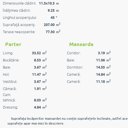
Dimensiunile clădirii:
11.3x10.3
m
Înălțimea clădirii:
9.25
m
Unghiul acoperișului:
45
°
2
Suprafață acoperiș:
207.00
m
2
Terase neacoperite:
77.30
m
Parter
Mansarda
2
2
Living:
Coridor:
33.52
3.19
m
m
2
2
Bucătărie:
Baie:
8.53
11.06
m
m
2
2
Baie:
Dormitor:
3.67
14.55
m
m
2
2
Hol:
Cameră:
11.47
14.84
m
m
2
2
Vestibul:
Cameră:
3.67
11.18
m
m
2
Cămară:
1.91
m
Cam.
2
tehnică:
8.03
m
2
Dressing:
4.84
m
Suprafața încăperilor mansardei nu conțin suprafețele înclinate, astfel ace
suprafețe apar mai mici în descriere.