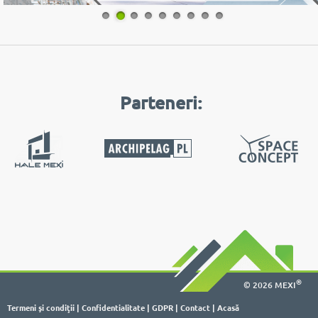
1
2
3
4
5
6
7
8
9
Parteneri:
®
© 2026 MEXI
Termeni şi condiţii
|
Confidentialitate
|
GDPR
|
Contact
|
Acasă