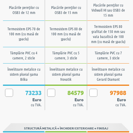
Placările pereţilor cu
Placările pereţilor cu
Placările pereţilor cu
Vidiwall HI sau OSB3 de
OSB3 de 12 mm
OSB3 de 15 mm
15 mm
Termosistem EPS 80
Termosistem EPS 70 de
Termosistem EPS 80 de
grafitat de 150 mm sau
100 mm (cu masă de
100 mm (cu masă de
vata bazaltică de 100
şpaclu)
şpaclu)
mm (cu masă de şpaclu)
Tâmplărie PVC cu 4
Tâmplărie PVC cu 5
Tâmplărie PVC cu 7
camere, 2 sticle
camere, 3 sticle
camere, 3 sticle
Învelitoare metalice cu
Învelitoare metalice cu
Învelitoare metalice cu
sistem pluvial gama
sistem pluvial gama
sistem pluvial gama
Bilka
Novatik
Gerard Diamant
73233
84579
97988
Euro
Euro
Euro
cu TVA.
cu TVA.
cu TVA.
STRUCTURĂ METALICĂ + ÎNCHIDERI EXTERIOARE + FINISAJ