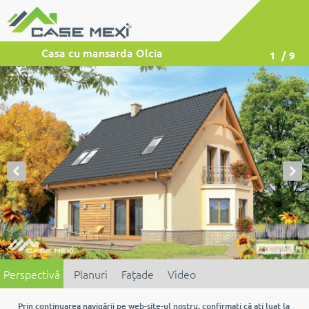
Casa cu mansarda Olcia
1
/ 9
Perspectivă
Planuri
Faţade
Video
Prin continuarea navigării pe web-site-ul nostru, confirmaţi că aţi luat la