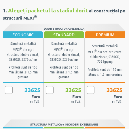
1.
Alegeți pachetul la stadiul dorit
al construcției pe
®
structură MEXI
DOAR STRUCTURA METALICĂ
ECONOMIC
STANDARD
PREMIUM
Structură metalică
Structură metalică
Structură metalică
®
®
MEXI
din oţel
MEXI
din oţel
®
MEXI
din otel structural
structural dublu zincat,
structural dublu zincat,
dublu zincat, S350GD,
S350GD, Z275gr/mp
S350GD, Z275gr/mp
Z275gr/mp
Profilele sunt de 150
Profilele sunt de 150
Profilele sunt de 150 mm
mm lăţime şi 1.5 mm
mm lăţime şi 1.5 mm
lăţime şi 1.5 mm grosime
grosime
grosime
33625
33625
33625
Euro
Euro
Euro
cu TVA.
cu TVA.
cu TVA.
STRUCTURĂ METALICĂ + ÎNCHIDERI EXTERIOARE