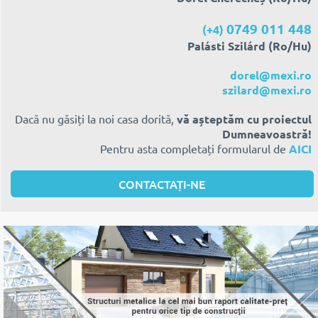
0749 011 448
(+4)
Palásti Szilárd (Ro/Hu)
dorel@mexi.ro
szilard@mexi.ro
Dacă nu găsiți la noi casa dorită,
vă așteptăm cu proiectul
Dumneavoastră!
Pentru asta completați formularul de
AICI
CONTACTAȚI-NE