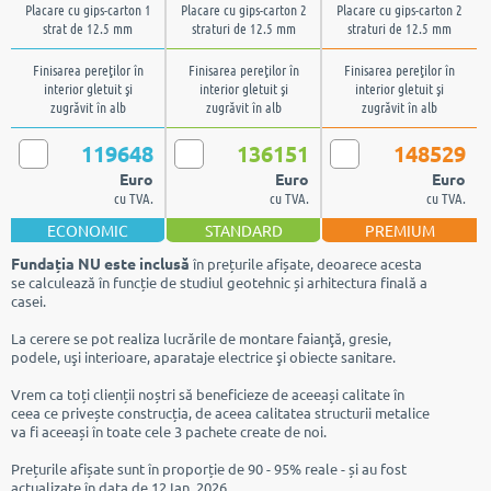
Placare cu gips-carton 1
Placare cu gips-carton 2
Placare cu gips-carton 2
strat de 12.5 mm
straturi de 12.5 mm
straturi de 12.5 mm
Finisarea pereţilor în
Finisarea pereţilor în
Finisarea pereţilor în
interior gletuit şi
interior gletuit şi
interior gletuit şi
zugrăvit în alb
zugrăvit în alb
zugrăvit în alb
119648
136151
148529
Euro
Euro
Euro
cu TVA.
cu TVA.
cu TVA.
ECONOMIC
STANDARD
PREMIUM
Fundația NU este inclusă
în prețurile afișate, deoarece acesta
se calculează în funcție de studiul geotehnic și arhitectura finală a
casei.
La cerere se pot realiza lucrările de montare faianţă, gresie,
podele, uşi interioare, aparataje electrice şi obiecte sanitare.
Vrem ca toți clienții noștri să beneficieze de aceeași calitate în
ceea ce privește construcția, de aceea calitatea structurii metalice
va fi aceeași în toate cele 3 pachete create de noi.
Prețurile afișate sunt în proporție de 90 - 95% reale - și au fost
actualizate în data de 12 Ian. 2026.