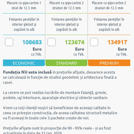
Placare cu gips-carton 1
Placare cu gips-carton 2
Placare cu gips-carton 2
strat de 12.5 mm
straturi de 12.5 mm
straturi de 12.5 mm
Finisarea pereţilor în
Finisarea pereţilor în
Finisarea pereţilor în
interior gletuit şi
interior gletuit şi
interior gletuit şi
zugrăvit în alb
zugrăvit în alb
zugrăvit în alb
108683
123674
134917
Euro
Euro
Euro
cu TVA.
cu TVA.
cu TVA.
ECONOMIC
STANDARD
PREMIUM
Fundația NU este inclusă
în prețurile afișate, deoarece acesta
se calculează în funcție de studiul geotehnic și arhitectura finală a
casei.
La cerere se pot realiza lucrările de montare faianţă, gresie,
podele, uşi interioare, aparataje electrice şi obiecte sanitare.
Vrem ca toți clienții noștri să beneficieze de aceeași calitate în
ceea ce privește construcția, de aceea calitatea structurii metalice
va fi aceeași în toate cele 3 pachete create de noi.
Prețurile afișate sunt în proporție de 90 - 95% reale - și au fost
actualizate în data de 12 Ian. 2026.