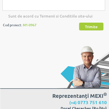
Sunt de acord cu Termenii si Conditiile site-ului
Cod proiect:
M1-0967
Trimite
®
Reprezentanți MEXI
0773 751 610
(+4)
Dorel Cherecheș (Ro/Hu)