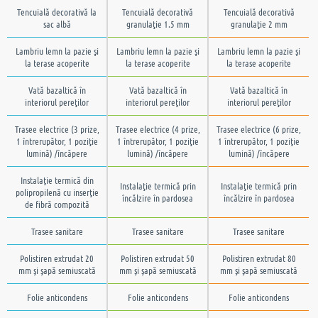
Tencuială decorativă la
Tencuială decorativă
Tencuială decorativă
sac albă
granulaţie 1.5 mm
granulaţie 2 mm
Lambriu lemn la pazie şi
Lambriu lemn la pazie şi
Lambriu lemn la pazie şi
la terase acoperite
la terase acoperite
la terase acoperite
Vată bazaltică în
Vată bazaltică în
Vată bazaltică în
interiorul pereţilor
interiorul pereţilor
interiorul pereţilor
Trasee electrice (3 prize,
Trasee electrice (4 prize,
Trasee electrice (6 prize,
1 întrerupător, 1 poziţie
1 întrerupător, 1 poziţie
1 întrerupător, 1 poziţie
lumină) /încăpere
lumină) /încăpere
lumină) /încăpere
Instalaţie termică din
Instalaţie termică prin
Instalaţie termică prin
polipropilenă cu inserţie
încălzire în pardosea
încălzire în pardosea
de fibră compozită
Trasee sanitare
Trasee sanitare
Trasee sanitare
Polistiren extrudat 20
Polistiren extrudat 50
Polistiren extrudat 80
mm şi şapă semiuscată
mm şi şapă semiuscată
mm şi şapă semiuscată
Folie anticondens
Folie anticondens
Folie anticondens