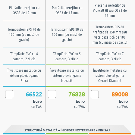
Placările pereţilor cu
Placările pereţilor cu
Placările pereţilor cu
Vidiwall HI sau OSB3 de
OSB3 de 12 mm
OSB3 de 15 mm
15 mm
Termosistem EPS 80
Termosistem EPS 70 de
Termosistem EPS 80 de
grafitat de 150 mm sau
100 mm (cu masă de
100 mm (cu masă de
vata bazaltică de 100
şpaclu)
şpaclu)
mm (cu masă de şpaclu)
Tâmplărie PVC cu 4
Tâmplărie PVC cu 5
Tâmplărie PVC cu 7
camere, 2 sticle
camere, 3 sticle
camere, 3 sticle
Învelitoare metalice cu
Învelitoare metalice cu
Învelitoare metalice cu
sistem pluvial gama
sistem pluvial gama
sistem pluvial gama
Bilka
Novatik
Gerard Diamant
66522
76828
89008
Euro
Euro
Euro
cu TVA.
cu TVA.
cu TVA.
STRUCTURĂ METALICĂ + ÎNCHIDERI EXTERIOARE + FINISAJ