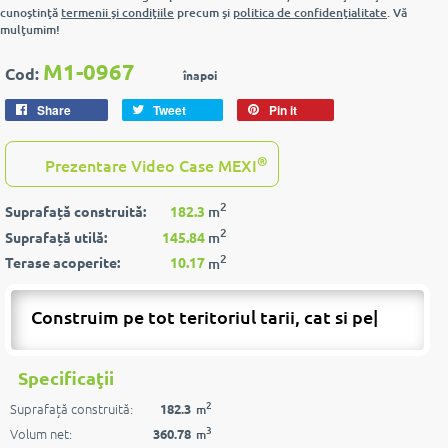
cunoştinţă
termenii şi condiţiile
precum şi
politica de confidenţialitate
. Vă
mulţumim!
M1-0967
Cod:
înapoi
Share
Tweet
Pin it
®
Prezentare Video Case MEXI
2
Suprafață construită:
182.3
m
2
Suprafață utilă:
145.84
m
2
Terase acoperite:
10.17
m
Construim pe tot teritoriul tarii, cat si peste
|
Specificaţii
2
Suprafață construită:
182.3
m
3
Volum net:
360.78
m