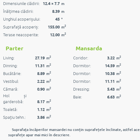
Dimensiunile clădirii:
12.4 × 7.7
m
Înălțimea clădirii:
8.39
m
Unghiul acoperișului:
45
°
2
Suprafață acoperiș:
155.00
m
2
Terase neacoperite:
12.00
m
Parter
Mansarda
2
2
Living:
Coridor:
27.19
3.22
m
m
2
2
Dinning:
Dormitor:
11.31
14.59
m
m
2
2
Bucătărie:
Dormitor:
8.89
10.38
m
m
2
2
Vestibul:
Dormitor:
2.22
11.11
m
m
2
2
Cămară:
Dressing:
0.90
5.43
m
m
Hol și
2
Baie:
6.63
m
2
garderobă:
8.17
m
2
Toaletă:
1.12
m
2
Spațiu tehn.:
3.86
m
Suprafața încăperilor mansardei nu conțin suprafețele înclinate, astfel ace
suprafețe apar mai mici în descriere.