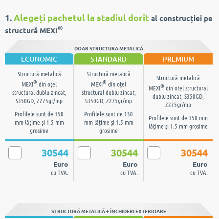
1.
Alegeți pachetul la stadiul dorit
al construcției pe
®
structură MEXI
DOAR STRUCTURA METALICĂ
ECONOMIC
STANDARD
PREMIUM
Structură metalică
Structură metalică
Structură metalică
®
®
MEXI
din oţel
MEXI
din oţel
®
MEXI
din otel structural
structural dublu zincat,
structural dublu zincat,
dublu zincat, S350GD,
S350GD, Z275gr/mp
S350GD, Z275gr/mp
Z275gr/mp
Profilele sunt de 150
Profilele sunt de 150
Profilele sunt de 150 mm
mm lăţime şi 1.5 mm
mm lăţime şi 1.5 mm
lăţime şi 1.5 mm grosime
grosime
grosime
30544
30544
30544
Euro
Euro
Euro
cu TVA.
cu TVA.
cu TVA.
STRUCTURĂ METALICĂ + ÎNCHIDERI EXTERIOARE