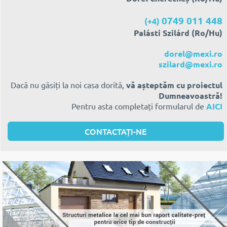
0749 011 448
(+4)
Palásti Szilárd (Ro/Hu)
dorel@mexi.ro
szilard@mexi.ro
Dacă nu găsiți la noi casa dorită,
vă așteptăm cu proiectul
Dumneavoastră!
Pentru asta completați formularul de
AICI
CONTACTAȚI-NE