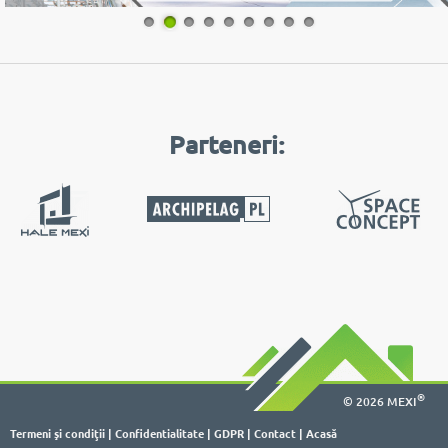
1
2
3
4
5
6
7
8
9
Parteneri:
®
© 2026 MEXI
Termeni şi condiţii
|
Confidentialitate
|
GDPR
|
Contact
|
Acasă