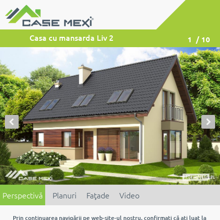
Casa cu mansarda Liv 2
1
/ 10
Perspectivă
Planuri
Faţade
Video
Prin continuarea navigării pe web-site-ul nostru, confirmaţi că aţi luat la