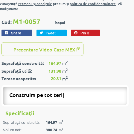
cunoştinţă
termenii şi condiţiile
precum şi
politica de confidenţialitate
. Vă
mulţumim!
M1-0057
Cod:
înapoi
Share
Tweet
Pin it
®
Prezentare Video Case MEXI
2
Suprafață construită:
164.97
m
2
Suprafață utilă:
131.98
m
2
Terase acoperite:
20.31
m
Construim pe tot t
|
Specificaţii
2
Suprafață construită:
164.97
m
3
Volum net:
380.74
m