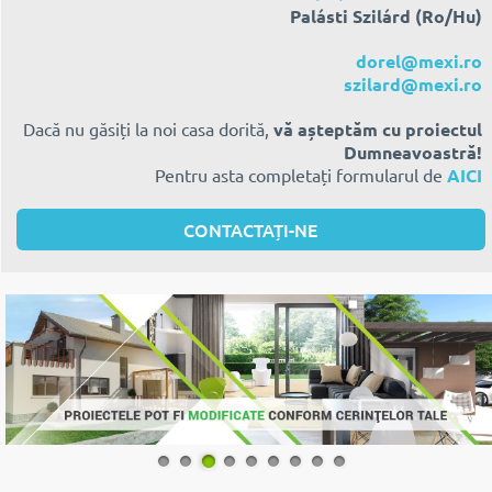
Palásti Szilárd (Ro/Hu)
dorel@mexi.ro
szilard@mexi.ro
Dacă nu găsiți la noi casa dorită,
vă așteptăm cu proiectul
Dumneavoastră!
Pentru asta completați formularul de
AICI
CONTACTAȚI-NE
1
2
3
4
5
6
7
8
9