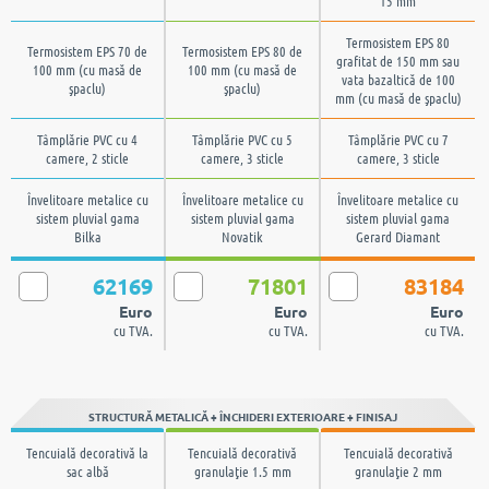
15 mm
Termosistem EPS 80
Termosistem EPS 70 de
Termosistem EPS 80 de
grafitat de 150 mm sau
100 mm (cu masă de
100 mm (cu masă de
vata bazaltică de 100
şpaclu)
şpaclu)
mm (cu masă de şpaclu)
Tâmplărie PVC cu 4
Tâmplărie PVC cu 5
Tâmplărie PVC cu 7
camere, 2 sticle
camere, 3 sticle
camere, 3 sticle
Învelitoare metalice cu
Învelitoare metalice cu
Învelitoare metalice cu
sistem pluvial gama
sistem pluvial gama
sistem pluvial gama
Bilka
Novatik
Gerard Diamant
62169
71801
83184
Euro
Euro
Euro
cu TVA.
cu TVA.
cu TVA.
STRUCTURĂ METALICĂ + ÎNCHIDERI EXTERIOARE + FINISAJ
Tencuială decorativă la
Tencuială decorativă
Tencuială decorativă
sac albă
granulaţie 1.5 mm
granulaţie 2 mm