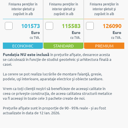
Finisarea pereţilor în
Finisarea pereţilor în
Finisarea pereţilor în
interior gletuit şi
interior gletuit şi
interior gletuit şi
zugrăvit în alb
zugrăvit în alb
zugrăvit în alb
101573
115583
126090
Euro
Euro
Euro
cu TVA.
cu TVA.
cu TVA.
ECONOMIC
STANDARD
PREMIUM
Fundația NU este inclusă
în prețurile afișate, deoarece acesta
se calculează în funcție de studiul geotehnic și arhitectura finală a
casei.
La cerere se pot realiza lucrările de montare faianţă, gresie,
podele, uşi interioare, aparataje electrice şi obiecte sanitare.
Vrem ca toți clienții noștri să beneficieze de aceeași calitate în
ceea ce privește construcția, de aceea calitatea structurii metalice
va fi aceeași în toate cele 3 pachete create de noi.
Prețurile afișate sunt în proporție de 90 - 95% reale - și au fost
actualizate în data de 12 Ian. 2026.