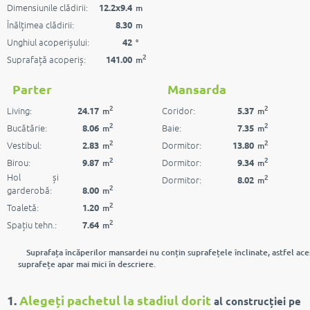
Dimensiunile clădirii:
12.2x9.4
m
Înălțimea clădirii:
8.30
m
Unghiul acoperișului:
42
°
2
Suprafață acoperiș:
141.00
m
Parter
Mansarda
2
2
Living:
Coridor:
24.17
5.37
m
m
2
2
Bucătărie:
Baie:
8.06
7.35
m
m
2
2
Vestibul:
Dormitor:
2.83
13.80
m
m
2
2
Birou:
Dormitor:
9.87
9.34
m
m
Hol și
2
Dormitor:
8.02
m
2
garderobă:
8.00
m
2
Toaletă:
1.20
m
2
Spațiu tehn.:
7.64
m
Suprafața încăperilor mansardei nu conțin suprafețele înclinate, astfel ace
suprafețe apar mai mici în descriere.
1.
Alegeți pachetul la stadiul dorit
al construcției pe