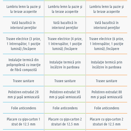
Lambriu lemn la pazie şi
Lambriu lemn la pazie şi
Lambriu lemn la pazie şi
la terase acoperite
la terase acoperite
la terase acoperite
Vată bazaltică în
Vată bazaltică în
Vată bazaltică în
interiorul pereţilor
interiorul pereţilor
interiorul pereţilor
Trasee electrice (3 prize,
Trasee electrice (4 prize,
Trasee electrice (6 prize,
1 întrerupător, 1 poziţie
1 întrerupător, 1 poziţie
1 întrerupător, 1 poziţie
lumină) /încăpere
lumină) /încăpere
lumină) /încăpere
Instalaţie termică din
Instalaţie termică prin
Instalaţie termică prin
polipropilenă cu inserţie
încălzire în pardosea
încălzire în pardosea
de fibră compozită
Trasee sanitare
Trasee sanitare
Trasee sanitare
Polistiren extrudat 20
Polistiren extrudat 50
Polistiren extrudat 80
mm şi şapă semiuscată
mm şi şapă semiuscată
mm şi şapă semiuscată
Folie anticondens
Folie anticondens
Folie anticondens
Placare cu gips-carton 1
Placare cu gips-carton 2
Placare cu gips-carton 2
strat de 12.5 mm
straturi de 12.5 mm
straturi de 12.5 mm