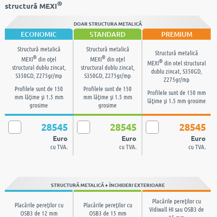
®
structură MEXI
DOAR STRUCTURA METALICĂ
ECONOMIC
STANDARD
PREMIUM
Structură metalică
Structură metalică
Structură metalică
®
®
MEXI
din oţel
MEXI
din oţel
®
MEXI
din otel structural
structural dublu zincat,
structural dublu zincat,
dublu zincat, S350GD,
S350GD, Z275gr/mp
S350GD, Z275gr/mp
Z275gr/mp
Profilele sunt de 150
Profilele sunt de 150
Profilele sunt de 150 mm
mm lăţime şi 1.5 mm
mm lăţime şi 1.5 mm
lăţime şi 1.5 mm grosime
grosime
grosime
28545
28545
28545
Euro
Euro
Euro
cu TVA.
cu TVA.
cu TVA.
STRUCTURĂ METALICĂ + ÎNCHIDERI EXTERIOARE
Placările pereţilor cu
Placările pereţilor cu
Placările pereţilor cu
Vidiwall HI sau OSB3 de
OSB3 de 12 mm
OSB3 de 15 mm