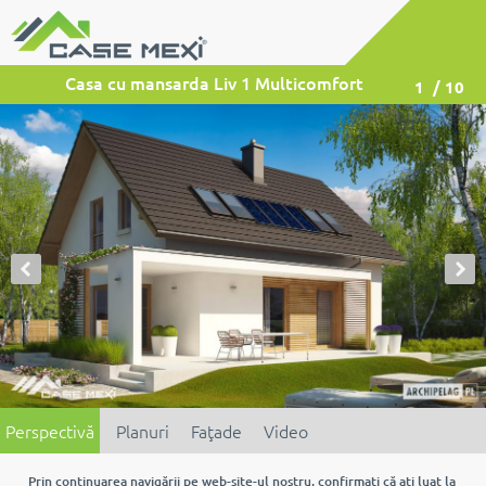
Casa cu mansarda Liv 1 Multicomfort
1
/ 10
Perspectivă
Planuri
Faţade
Video
Prin continuarea navigării pe web-site-ul nostru, confirmaţi că aţi luat la