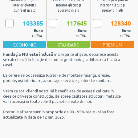
interior gletuit şi
interior gletuit şi
interior gletuit şi
zugrăvit în alb
zugrăvit în alb
zugrăvit în alb
103385
117645
128340
Euro
Euro
Euro
cu TVA.
cu TVA.
cu TVA.
ECONOMIC
STANDARD
PREMIUM
Fundația NU este inclusă
în prețurile afișate, deoarece acesta
se calculează în funcție de studiul geotehnic și arhitectura finală a
casei.
La cerere se pot realiza lucrările de montare faianţă, gresie,
podele, uşi interioare, aparataje electrice şi obiecte sanitare.
Vrem ca toți clienții noștri să beneficieze de aceeași calitate în
ceea ce privește construcția, de aceea calitatea structurii metalice
va fi aceeași în toate cele 3 pachete create de noi.
Prețurile afișate sunt în proporție de 90 - 95% reale - și au fost
actualizate în data de 12 Ian. 2026.