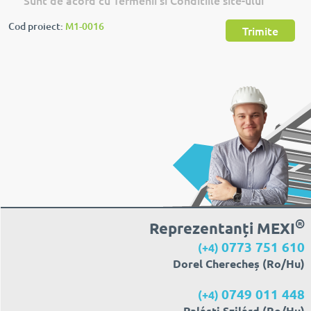
Sunt de acord cu Termenii si Conditiile site-ului
Cod proiect:
M1-0016
Trimite
®
Reprezentanți MEXI
0773 751 610
(+4)
Dorel Cherecheș (Ro/Hu)
0749 011 448
(+4)
Palásti Szilárd (Ro/Hu)