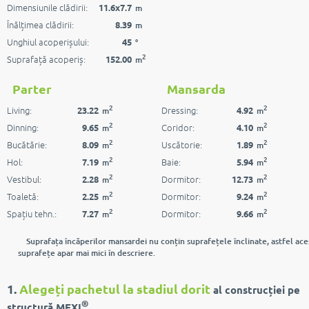
Dimensiunile clădirii:
11.6x7.7
m
Înălțimea clădirii:
8.39
m
Unghiul acoperișului:
45
°
2
Suprafață acoperiș:
152.00
m
Parter
Mansarda
2
2
Living:
Dressing:
23.22
4.92
m
m
2
2
Dinning:
Coridor:
9.65
4.10
m
m
2
2
Bucătărie:
Uscătorie:
8.09
1.89
m
m
2
2
Hol:
Baie:
7.19
5.94
m
m
2
2
Vestibul:
Dormitor:
2.28
12.73
m
m
2
2
Toaletă:
Dormitor:
2.25
9.24
m
m
2
2
Spațiu tehn.:
Dormitor:
7.27
9.66
m
m
Suprafața încăperilor mansardei nu conțin suprafețele înclinate, astfel ace
suprafețe apar mai mici în descriere.
1.
Alegeți pachetul la stadiul dorit
al construcției pe
®
structură MEXI