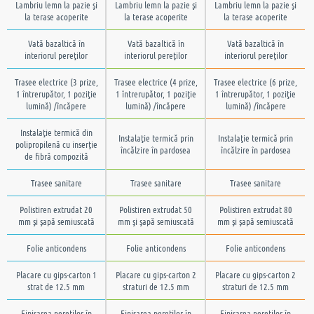
Lambriu lemn la pazie şi
Lambriu lemn la pazie şi
Lambriu lemn la pazie şi
la terase acoperite
la terase acoperite
la terase acoperite
Vată bazaltică în
Vată bazaltică în
Vată bazaltică în
interiorul pereţilor
interiorul pereţilor
interiorul pereţilor
Trasee electrice (3 prize,
Trasee electrice (4 prize,
Trasee electrice (6 prize,
1 întrerupător, 1 poziţie
1 întrerupător, 1 poziţie
1 întrerupător, 1 poziţie
lumină) /încăpere
lumină) /încăpere
lumină) /încăpere
Instalaţie termică din
Instalaţie termică prin
Instalaţie termică prin
polipropilenă cu inserţie
încălzire în pardosea
încălzire în pardosea
de fibră compozită
Trasee sanitare
Trasee sanitare
Trasee sanitare
Polistiren extrudat 20
Polistiren extrudat 50
Polistiren extrudat 80
mm şi şapă semiuscată
mm şi şapă semiuscată
mm şi şapă semiuscată
Folie anticondens
Folie anticondens
Folie anticondens
Placare cu gips-carton 1
Placare cu gips-carton 2
Placare cu gips-carton 2
strat de 12.5 mm
straturi de 12.5 mm
straturi de 12.5 mm
Finisarea pereţilor în
Finisarea pereţilor în
Finisarea pereţilor în