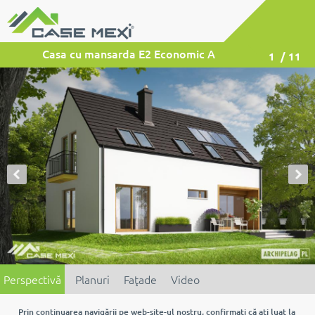
Casa cu mansarda E2 Economic A
1
/ 11
Perspectivă
Planuri
Faţade
Video
Prin continuarea navigării pe web-site-ul nostru, confirmaţi că aţi luat la