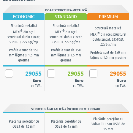
DOAR STRUCTURA METALICĂ
ECONOMIC
STANDARD
PREMIUM
Structură metalică
Structură metalică
Structură metalică
®
®
MEXI
din oţel
MEXI
din oţel
®
MEXI
din otel structural
structural dublu zincat,
structural dublu zincat,
dublu zincat, S350GD,
S350GD, Z275gr/mp
S350GD, Z275gr/mp
Z275gr/mp
Profilele sunt de 150
Profilele sunt de 150
Profilele sunt de 150 mm
mm lăţime şi 1.5 mm
mm lăţime şi 1.5 mm
lăţime şi 1.5 mm grosime
grosime
grosime
29055
29055
29055
Euro
Euro
Euro
cu TVA.
cu TVA.
cu TVA.
STRUCTURĂ METALICĂ + ÎNCHIDERI EXTERIOARE
Placările pereţilor cu
Placările pereţilor cu
Placările pereţilor cu
Vidiwall HI sau OSB3 de
OSB3 de 12 mm
OSB3 de 15 mm
15 mm