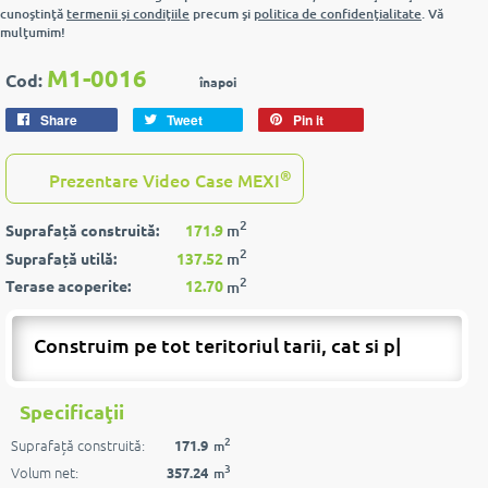
cunoştinţă
termenii şi condiţiile
precum şi
politica de confidenţialitate
. Vă
mulţumim!
M1-0016
Cod:
înapoi
Share
Tweet
Pin it
®
Prezentare Video Case MEXI
2
Suprafață construită:
171.9
m
2
Suprafață utilă:
137.52
m
2
Terase acoperite:
12.70
m
Construim pe tot teritoriul tarii, cat si pest
|
Specificaţii
2
Suprafață construită:
171.9
m
3
Volum net:
357.24
m