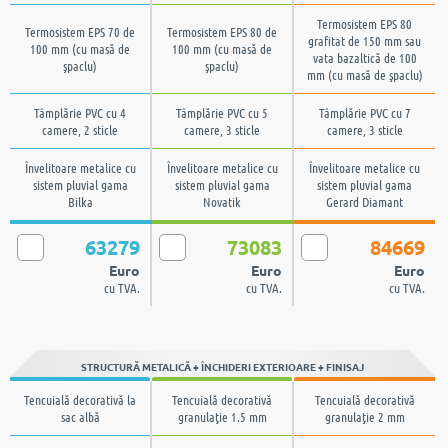
Termosistem EPS 80
Termosistem EPS 70 de
Termosistem EPS 80 de
grafitat de 150 mm sau
100 mm (cu masă de
100 mm (cu masă de
vata bazaltică de 100
şpaclu)
şpaclu)
mm (cu masă de şpaclu)
Tâmplărie PVC cu 4
Tâmplărie PVC cu 5
Tâmplărie PVC cu 7
camere, 2 sticle
camere, 3 sticle
camere, 3 sticle
Învelitoare metalice cu
Învelitoare metalice cu
Învelitoare metalice cu
sistem pluvial gama
sistem pluvial gama
sistem pluvial gama
Bilka
Novatik
Gerard Diamant
63279
73083
84669
Euro
Euro
Euro
cu TVA.
cu TVA.
cu TVA.
STRUCTURĂ METALICĂ + ÎNCHIDERI EXTERIOARE + FINISAJ
Tencuială decorativă la
Tencuială decorativă
Tencuială decorativă
sac albă
granulaţie 1.5 mm
granulaţie 2 mm