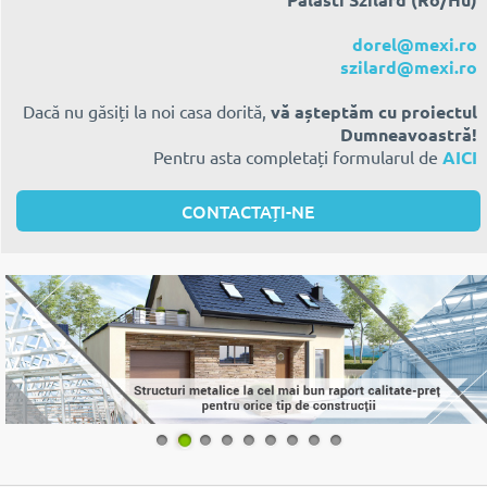
dorel@mexi.ro
szilard@mexi.ro
Dacă nu găsiți la noi casa dorită,
vă așteptăm cu proiectul
Dumneavoastră!
Pentru asta completați formularul de
AICI
CONTACTAȚI-NE
1
2
3
4
5
6
7
8
9