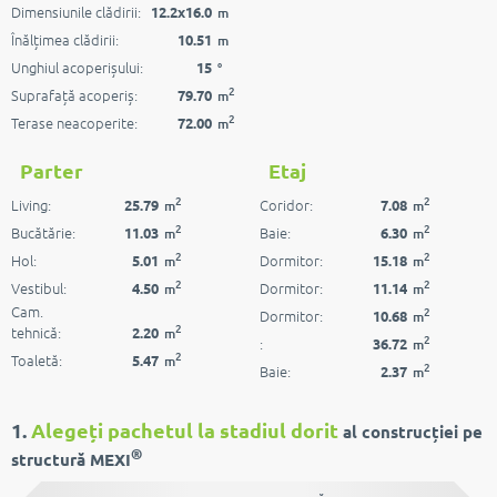
Dimensiunile clădirii:
12.2x16.0
m
Înălțimea clădirii:
10.51
m
Unghiul acoperișului:
15
°
2
Suprafață acoperiș:
79.70
m
2
Terase neacoperite:
72.00
m
Parter
Etaj
2
2
Living:
Coridor:
25.79
7.08
m
m
2
2
Bucătărie:
Baie:
11.03
6.30
m
m
2
2
Hol:
Dormitor:
5.01
15.18
m
m
2
2
Vestibul:
Dormitor:
4.50
11.14
m
m
Cam.
2
Dormitor:
10.68
m
2
tehnică:
2.20
m
2
:
36.72
m
2
Toaletă:
5.47
m
2
Baie:
2.37
m
1.
Alegeți pachetul la stadiul dorit
al construcției pe
®
structură MEXI