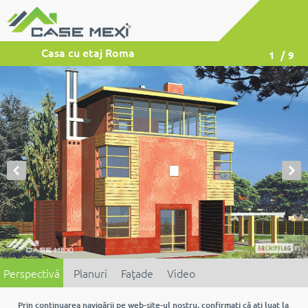
Casa cu etaj Roma
1
/ 9
Perspectivă
Planuri
Faţade
Video
Prin continuarea navigării pe web-site-ul nostru, confirmaţi că aţi luat la