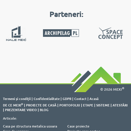
Parteneri:
®
© 2026 MEXI
Termeni şi condiţii
|
Confidentialitate
|
GDPR
|
Contact
|
Acasă
®
DE CE MEXI
|
PROIECTE DE CASĂ
|
PORTOFOLIU
|
ETAPE
|
SISTEME
|
ATESTĂRI
|
PREZENTARE VIDEO
|
BLOG
Articole:
Casa pe structura metalica usoara
Case proiecte