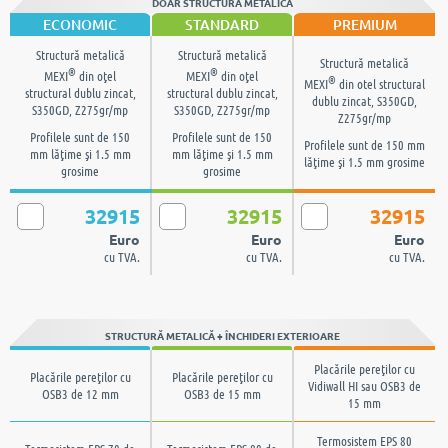
DOAR STRUCTURA METALICĂ
ECONOMIC
STANDARD
PREMIUM
Structură metalică
Structură metalică
Structură metalică
®
®
MEXI
din oţel
MEXI
din oţel
®
MEXI
din otel structural
structural dublu zincat,
structural dublu zincat,
dublu zincat, S350GD,
S350GD, Z275gr/mp
S350GD, Z275gr/mp
Z275gr/mp
Profilele sunt de 150
Profilele sunt de 150
Profilele sunt de 150 mm
mm lăţime şi 1.5 mm
mm lăţime şi 1.5 mm
lăţime şi 1.5 mm grosime
grosime
grosime
32915
32915
32915
Euro
Euro
Euro
cu TVA.
cu TVA.
cu TVA.
STRUCTURĂ METALICĂ + ÎNCHIDERI EXTERIOARE
Placările pereţilor cu
Placările pereţilor cu
Placările pereţilor cu
Vidiwall HI sau OSB3 de
OSB3 de 12 mm
OSB3 de 15 mm
15 mm
Termosistem EPS 80