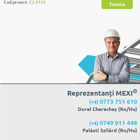
Cod proiect:
E2-0126
Trimite
®
Reprezentanți MEXI
0773 751 610
(+4)
Dorel Cherecheș (Ro/Hu)
0749 011 448
(+4)
Palásti Szilárd (Ro/Hu)