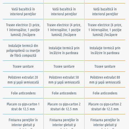
Vată bazaltică în
Vată bazaltică în
Vată bazaltică în
interiorul pereţilor
interiorul pereţilor
interiorul pereţilor
Trasee electrice (3 prize,
Trasee electrice (4 prize,
Trasee electrice (6 prize,
1 întrerupător, 1 poziţie
1 întrerupător, 1 poziţie
1 întrerupător, 1 poziţie
lumină) /încăpere
lumină) /încăpere
lumină) /încăpere
Instalaţie termică din
Instalaţie termică prin
Instalaţie termică prin
polipropilenă cu inserţie
încălzire în pardosea
încălzire în pardosea
de fibră compozită
Trasee sanitare
Trasee sanitare
Trasee sanitare
Polistiren extrudat 20
Polistiren extrudat 50
Polistiren extrudat 80
mm şi şapă semiuscată
mm şi şapă semiuscată
mm şi şapă semiuscată
Folie anticondens
Folie anticondens
Folie anticondens
Placare cu gips-carton 1
Placare cu gips-carton 2
Placare cu gips-carton 2
strat de 12.5 mm
straturi de 12.5 mm
straturi de 12.5 mm
Finisarea pereţilor în
Finisarea pereţilor în
Finisarea pereţilor în
interior gletuit şi
interior gletuit şi
interior gletuit şi