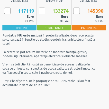
zugrăvit în alb
zugrăvit în alb
zugrăvit în alb
117119
133274
145390
Euro
Euro
Euro
cu TVA.
cu TVA.
cu TVA.
ECONOMIC
STANDARD
PREMIUM
Fundația NU este inclusă
în prețurile afișate, deoarece acesta
se calculează în funcție de studiul geotehnic și arhitectura finală a
casei.
La cerere se pot realiza lucrările de montare faianţă, gresie,
podele, uşi interioare, aparataje electrice şi obiecte sanitare.
Vrem ca toți clienții noștri să beneficieze de aceeași calitate în
ceea ce privește construcția, de aceea calitatea structurii metalice
va fi aceeași în toate cele 3 pachete create de noi.
Prețurile afișate sunt în proporție de 90 - 95% reale - și au fost
actualizate în data de 12 Ian. 2026.