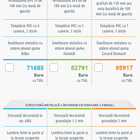
Termosistem EPS 70 de
Termosistem EPS 80 de
grafitat de 150 mm sau
100 mm (cu masă de
100 mm (cu masă de
vata bazaltică de 100
şpaclu)
şpaclu)
mm (cu masă de şpaclu)
Tâmplărie PVC cu 4
Tâmplărie PVC cu 5
Tâmplărie PVC cu 7
camere, 2 sticle
camere, 3 sticle
camere, 3 sticle
Învelitoare metalice cu
Învelitoare metalice cu
Învelitoare metalice cu
sistem pluvial gama
sistem pluvial gama
sistem pluvial gama
Bilka
Novatik
Gerard Diamant
71685
82791
95917
Euro
Euro
Euro
cu TVA.
cu TVA.
cu TVA.
STRUCTURĂ METALICĂ + ÎNCHIDERI EXTERIOARE + FINISAJ
Tencuială decorativă la
Tencuială decorativă
Tencuială decorativă
sac albă
granulaţie 1.5 mm
granulaţie 2 mm
Lambriu lemn la pazie şi
Lambriu lemn la pazie şi
Lambriu lemn la pazie şi
la terase acoperite
la terase acoperite
la terase acoperite