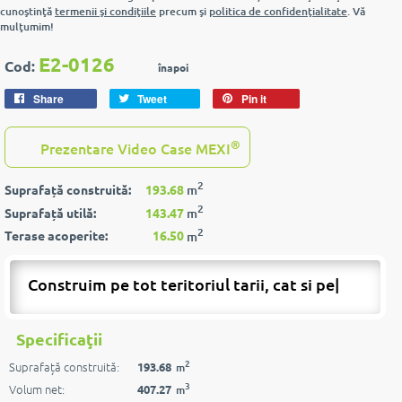
cunoştinţă
termenii şi condiţiile
precum şi
politica de confidenţialitate
. Vă
mulţumim!
E2-0126
Cod:
înapoi
Share
Tweet
Pin it
®
Prezentare Video Case MEXI
2
Suprafață construită:
193.68
m
2
Suprafață utilă:
143.47
m
2
Terase acoperite:
16.50
m
Construim pe tot teritoriul tarii, cat si peste
|
Specificaţii
2
Suprafață construită:
193.68
m
3
Volum net:
407.27
m