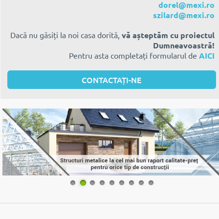
dorel@mexi.ro
szilard@mexi.ro
Dacă nu găsiți la noi casa dorită,
vă așteptăm cu proiectul
Dumneavoastră!
Pentru asta completați formularul de
AICI
CONTACTAȚI-NE
1
2
3
4
5
6
7
8
9