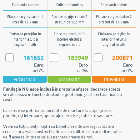
Folie anticondens
Folie anticondens
Folie anticondens
Placare cu gips-carton 1
Placare cu gips-carton 2
Placare cu gips-carton 2
strat de 12.5 mm
straturi de 12.5 mm
straturi de 12.5 mm
Finisarea pereţilor în
Finisarea pereţilor în
Finisarea pereţilor în
interior gletuit şi
interior gletuit şi
interior gletuit şi
zugrăvit în alb
zugrăvit în alb
zugrăvit în alb
161652
183949
200671
Euro
Euro
Euro
cu TVA.
cu TVA.
cu TVA.
ECONOMIC
STANDARD
PREMIUM
Fundația NU este inclusă
în prețurile afișate, deoarece acesta
se calculează în funcție de studiul geotehnic și arhitectura finală a
casei.
La cerere se pot realiza lucrările de montare faianţă, gresie,
podele, uşi interioare, aparataje electrice şi obiecte sanitare.
Vrem ca toți clienții noștri să beneficieze de aceeași calitate în
ceea ce privește construcția, de aceea calitatea structurii metalice
va fi aceeași în toate cele 3 pachete create de noi.