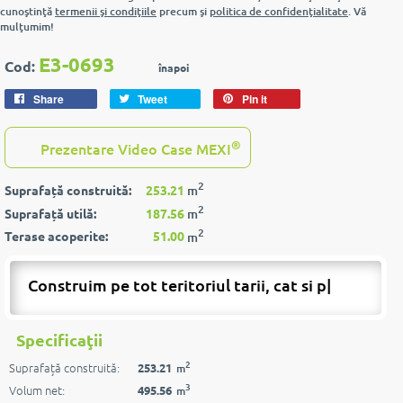
cunoştinţă
termenii şi condiţiile
precum şi
politica de confidenţialitate
. Vă
mulţumim!
E3-0693
Cod:
înapoi
Share
Tweet
Pin it
®
Prezentare Video Case MEXI
2
Suprafață construită:
253.21
m
2
Suprafață utilă:
187.56
m
2
Terase acoperite:
51.00
m
Construim pe tot teritoriul tarii, cat si peste
|
Specificaţii
2
Suprafață construită:
253.21
m
3
Volum net:
495.56
m