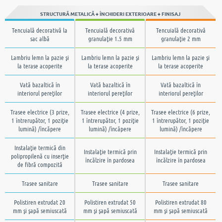
STRUCTURĂ METALICĂ + ÎNCHIDERI EXTERIOARE + FINISAJ
Tencuială decorativă la
Tencuială decorativă
Tencuială decorativă
sac albă
granulaţie 1.5 mm
granulaţie 2 mm
Lambriu lemn la pazie şi
Lambriu lemn la pazie şi
Lambriu lemn la pazie şi
la terase acoperite
la terase acoperite
la terase acoperite
Vată bazaltică în
Vată bazaltică în
Vată bazaltică în
interiorul pereţilor
interiorul pereţilor
interiorul pereţilor
Trasee electrice (3 prize,
Trasee electrice (4 prize,
Trasee electrice (6 prize,
1 întrerupător, 1 poziţie
1 întrerupător, 1 poziţie
1 întrerupător, 1 poziţie
lumină) /încăpere
lumină) /încăpere
lumină) /încăpere
Instalaţie termică din
Instalaţie termică prin
Instalaţie termică prin
polipropilenă cu inserţie
încălzire în pardosea
încălzire în pardosea
de fibră compozită
Trasee sanitare
Trasee sanitare
Trasee sanitare
Polistiren extrudat 20
Polistiren extrudat 50
Polistiren extrudat 80
mm şi şapă semiuscată
mm şi şapă semiuscată
mm şi şapă semiuscată