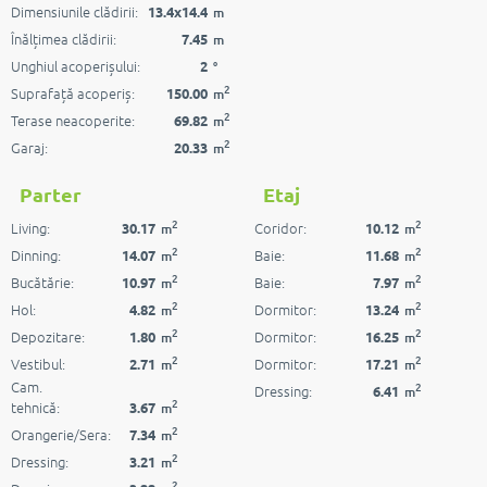
Dimensiunile clădirii:
13.4x14.4
m
Înălțimea clădirii:
7.45
m
Unghiul acoperișului:
2
°
2
Suprafață acoperiș:
150.00
m
2
Terase neacoperite:
69.82
m
2
Garaj:
20.33
m
Parter
Etaj
2
2
Living:
Coridor:
30.17
10.12
m
m
2
2
Dinning:
Baie:
14.07
11.68
m
m
2
2
Bucătărie:
Baie:
10.97
7.97
m
m
2
2
Hol:
Dormitor:
4.82
13.24
m
m
2
2
Depozitare:
Dormitor:
1.80
16.25
m
m
2
2
Vestibul:
Dormitor:
2.71
17.21
m
m
Cam.
2
Dressing:
6.41
m
2
tehnică:
3.67
m
2
Orangerie/Sera:
7.34
m
2
Dressing:
3.21
m
2