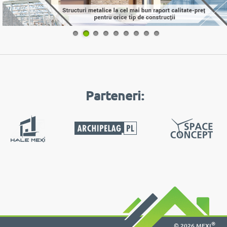
1
2
3
4
5
6
7
8
9
Parteneri:
®
© 2026 MEXI