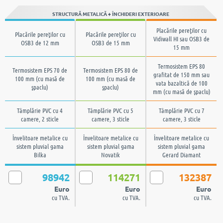
STRUCTURĂ METALICĂ + ÎNCHIDERI EXTERIOARE
Placările pereţilor cu
Placările pereţilor cu
Placările pereţilor cu
Vidiwall HI sau OSB3 de
OSB3 de 12 mm
OSB3 de 15 mm
15 mm
Termosistem EPS 80
Termosistem EPS 70 de
Termosistem EPS 80 de
grafitat de 150 mm sau
100 mm (cu masă de
100 mm (cu masă de
vata bazaltică de 100
şpaclu)
şpaclu)
mm (cu masă de şpaclu)
Tâmplărie PVC cu 4
Tâmplărie PVC cu 5
Tâmplărie PVC cu 7
camere, 2 sticle
camere, 3 sticle
camere, 3 sticle
Învelitoare metalice cu
Învelitoare metalice cu
Învelitoare metalice cu
sistem pluvial gama
sistem pluvial gama
sistem pluvial gama
Bilka
Novatik
Gerard Diamant
98942
114271
132387
Euro
Euro
Euro
cu TVA.
cu TVA.
cu TVA.