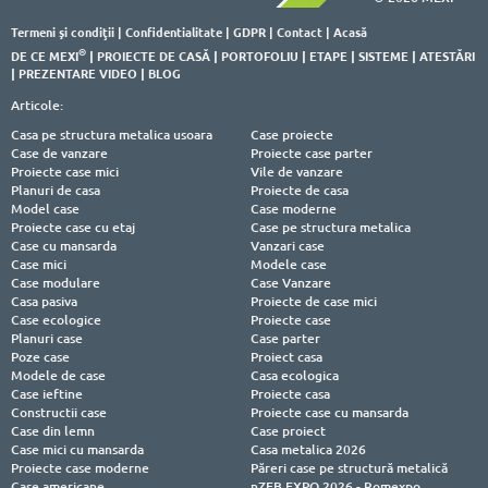
Termeni şi condiţii
|
Confidentialitate
|
GDPR
|
Contact
|
Acasă
®
DE CE MEXI
|
PROIECTE DE CASĂ
|
PORTOFOLIU
|
ETAPE
|
SISTEME
|
ATESTĂRI
|
PREZENTARE VIDEO
|
BLOG
Articole:
Casa pe structura metalica usoara
Case proiecte
Case de vanzare
Proiecte case parter
Proiecte case mici
Vile de vanzare
Planuri de casa
Proiecte de casa
Model case
Case moderne
Proiecte case cu etaj
Case pe structura metalica
Case cu mansarda
Vanzari case
Case mici
Modele case
Case modulare
Case Vanzare
Casa pasiva
Proiecte de case mici
Case ecologice
Proiecte case
Planuri case
Case parter
Poze case
Proiect casa
Modele de case
Casa ecologica
Case ieftine
Proiecte casa
Constructii case
Proiecte case cu mansarda
Case din lemn
Case proiect
Case mici cu mansarda
Casa metalica 2026
Proiecte case moderne
Păreri case pe structură metalică
Case americane
nZEB EXPO 2026 - Romexpo