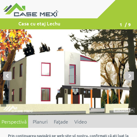
Casa cu etaj Lechu
1
/ 9
Perspectivă
Planuri
Faţade
Video
Prin continuarea navigării pe web-site-ul nostru, confirmaţi că aţi luat la