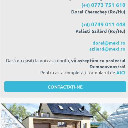
0773 751 610
(+4)
Dorel Cherecheș (Ro/Hu)
0749 011 448
(+4)
Palásti Szilárd (Ro/Hu)
dorel@mexi.ro
szilard@mexi.ro
Dacă nu găsiți la noi casa dorită,
vă așteptăm cu proiectul
Dumneavoastră!
Pentru asta completați formularul de
AICI
CONTACTAȚI-NE