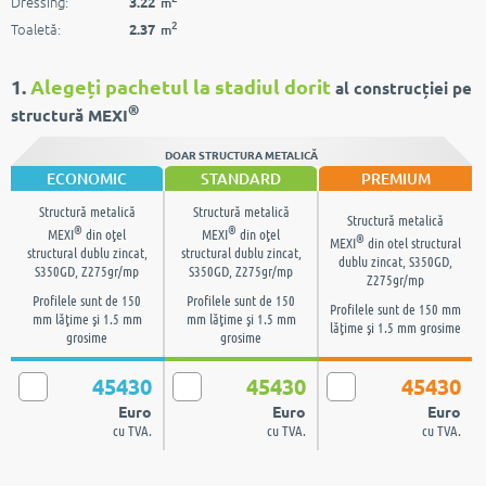
Dressing:
3.22
m
2
Toaletă:
2.37
m
1.
Alegeți pachetul la stadiul dorit
al construcției pe
®
structură MEXI
DOAR STRUCTURA METALICĂ
ECONOMIC
STANDARD
PREMIUM
Structură metalică
Structură metalică
Structură metalică
®
®
MEXI
din oţel
MEXI
din oţel
®
MEXI
din otel structural
structural dublu zincat,
structural dublu zincat,
dublu zincat, S350GD,
S350GD, Z275gr/mp
S350GD, Z275gr/mp
Z275gr/mp
Profilele sunt de 150
Profilele sunt de 150
Profilele sunt de 150 mm
mm lăţime şi 1.5 mm
mm lăţime şi 1.5 mm
lăţime şi 1.5 mm grosime
grosime
grosime
45430
45430
45430
Euro
Euro
Euro
cu TVA.
cu TVA.
cu TVA.