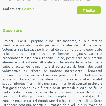
Cod proiect:
E2-0965
Trimite
Descriere
Proiectul EX10 II propune o locuinta moderna, cu o puternica
identitate vizuala, ideala pentru o familie de 3-4 persoane.
Volumetria se bazeaza pe imbinari de corpuri drepte, o geometrie
echilibrata si o combinatie de finisaje elegante. Culoarea
predominanta este cea a tencuielii albe, peste care se suprapun
elemente contrastante : vitrajele largi incadrate de rame inchise la
culoare, placaj de lemn, riflaje si parasolare de lemn, decrosuri
volumetrice cu efecte de umbrire interesante. Elementul
fundamental disctinctiv al acestui proiect este inchiderea cu
acoperis – terasa, fapt ce ofera posibilitatea exploatarii acelui
spatiu “pierdut “ prin ridicarea casei. Interiorul acestui proiect a
fost gandit secvential, in functie de utilizarea de zi cu zi. Astfel, la
parter este prevazuta zona de zi cu living, zona de dining,
bucatarie si alte spatii secundare complementare. La etaj se afla
zona de noapte, cu trei dormitoare si o baie complet utilata. Scara
interioara continua pentru o jumatate de nivel in plus, avand ca