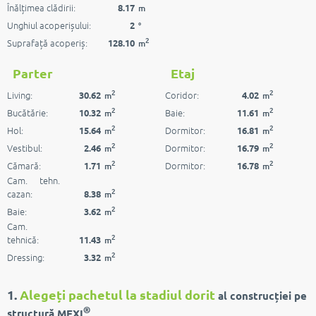
Înălțimea clădirii:
8.17
m
Unghiul acoperișului:
2
°
2
Suprafață acoperiș:
128.10
m
Parter
Etaj
2
2
Living:
Coridor:
30.62
4.02
m
m
2
2
Bucătărie:
Baie:
10.32
11.61
m
m
2
2
Hol:
Dormitor:
15.64
16.81
m
m
2
2
Vestibul:
Dormitor:
2.46
16.79
m
m
2
2
Cămară:
Dormitor:
1.71
16.78
m
m
Cam. tehn.
2
cazan:
8.38
m
2
Baie:
3.62
m
Cam.
2
tehnică:
11.43
m
2
Dressing:
3.32
m
1.
Alegeți pachetul la stadiul dorit
al construcției pe
®
structură MEXI