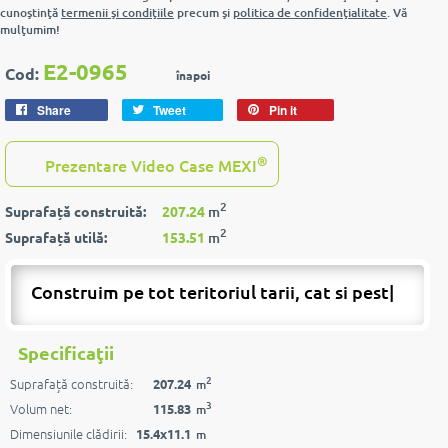
cunoştinţă
termenii şi condiţiile
precum şi
politica de confidenţialitate
. Vă
mulţumim!
E2-0965
Cod:
înapoi
Share
Tweet
Pin it
®
Prezentare Video Case MEXI
2
Suprafață construită:
207.24
m
2
Suprafață utilă:
153.51
m
Construim pe tot teritoriul tarii, cat si peste
|
Specificaţii
2
Suprafață construită:
207.24
m
3
Volum net:
115.83
m
Dimensiunile clădirii:
15.4x11.1
m