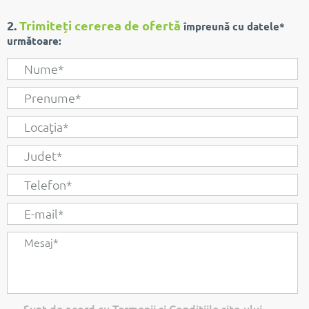
2.
Trimiteți cererea de ofertă
împreună cu datele*
următoare:
Sunt de acord cu Termenii si Conditiile site-ului