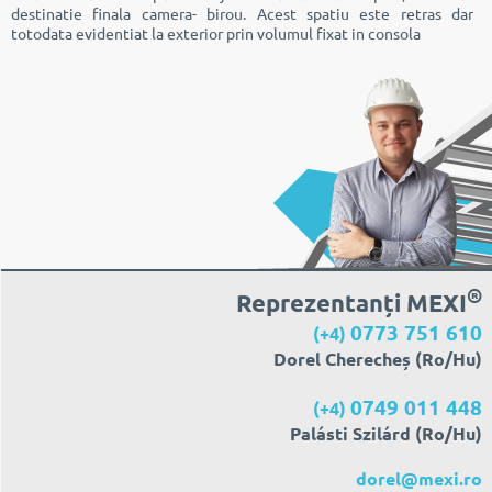
destinatie finala camera- birou. Acest spatiu este retras dar
totodata evidentiat la exterior prin volumul fixat in consola
®
Reprezentanți MEXI
0773 751 610
(+4)
Dorel Cherecheș (Ro/Hu)
0749 011 448
(+4)
Palásti Szilárd (Ro/Hu)
dorel@mexi.ro