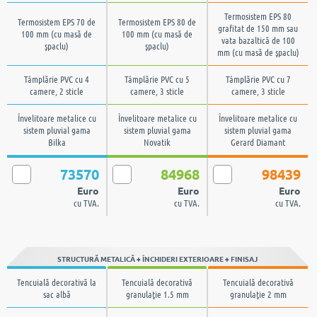
Termosistem EPS 80
Termosistem EPS 70 de
Termosistem EPS 80 de
grafitat de 150 mm sau
100 mm (cu masă de
100 mm (cu masă de
vata bazaltică de 100
şpaclu)
şpaclu)
mm (cu masă de şpaclu)
Tâmplărie PVC cu 4
Tâmplărie PVC cu 5
Tâmplărie PVC cu 7
camere, 2 sticle
camere, 3 sticle
camere, 3 sticle
Învelitoare metalice cu
Învelitoare metalice cu
Învelitoare metalice cu
sistem pluvial gama
sistem pluvial gama
sistem pluvial gama
Bilka
Novatik
Gerard Diamant
73570
84968
98439
Euro
Euro
Euro
cu TVA.
cu TVA.
cu TVA.
STRUCTURĂ METALICĂ + ÎNCHIDERI EXTERIOARE + FINISAJ
Tencuială decorativă la
Tencuială decorativă
Tencuială decorativă
sac albă
granulaţie 1.5 mm
granulaţie 2 mm