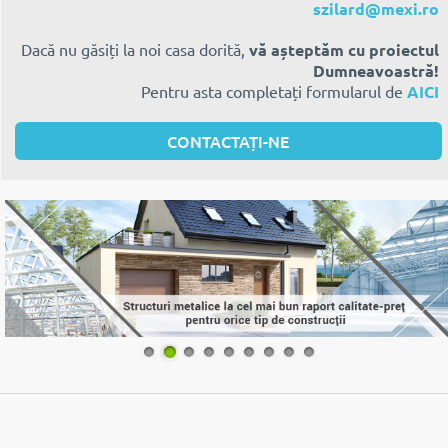
szilard@mexi.ro
Dacă nu găsiți la noi casa dorită,
vă așteptăm cu proiectul
Dumneavoastră!
Pentru asta completați formularul de
AICI
CONTACTAȚI-NE
1
2
3
4
5
6
7
8
9