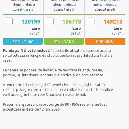
interior gletuit şi
interior gletuit şi
interior gletuit şi
zugrăvit în alb
zugrăvit în alb
zugrăvit în alb
120199
136778
149213
Euro
Euro
Euro
cu TVA.
cu TVA.
cu TVA.
ECONOMIC
STANDARD
PREMIUM
Fundația NU este inclusă
în prețurile afișate, deoarece acesta
se calculează în funcție de studiul geotehnic și arhitectura finală a
casei.
La cerere se pot realiza lucrările de montare faianţă, gresie,
podele, uşi interioare, aparataje electrice şi obiecte sanitare.
Vrem ca toți clienții noștri să beneficieze de aceeași calitate în
ceea ce privește construcția, de aceea calitatea structurii metalice
va fi aceeași în toate cele 3 pachete create de noi.
Prețurile afișate sunt în proporție de 90 - 95% reale - și au fost
actualizate în data de 12 Ian. 2026.