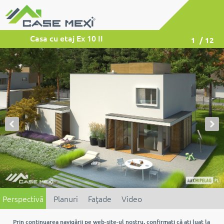
Casa cu etaj Ex 10 II
1
/ 12
Perspectivă
Planuri
Faţade
Video
Prin continuarea navigării pe web-site-ul nostru, confirmaţi că aţi luat la