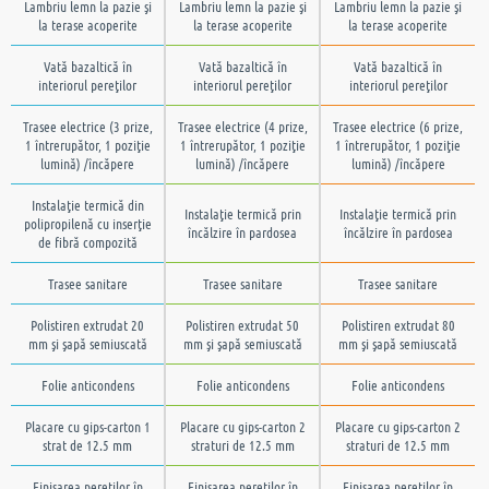
Lambriu lemn la pazie şi
Lambriu lemn la pazie şi
Lambriu lemn la pazie şi
la terase acoperite
la terase acoperite
la terase acoperite
Vată bazaltică în
Vată bazaltică în
Vată bazaltică în
interiorul pereţilor
interiorul pereţilor
interiorul pereţilor
Trasee electrice (3 prize,
Trasee electrice (4 prize,
Trasee electrice (6 prize,
1 întrerupător, 1 poziţie
1 întrerupător, 1 poziţie
1 întrerupător, 1 poziţie
lumină) /încăpere
lumină) /încăpere
lumină) /încăpere
Instalaţie termică din
Instalaţie termică prin
Instalaţie termică prin
polipropilenă cu inserţie
încălzire în pardosea
încălzire în pardosea
de fibră compozită
Trasee sanitare
Trasee sanitare
Trasee sanitare
Polistiren extrudat 20
Polistiren extrudat 50
Polistiren extrudat 80
mm şi şapă semiuscată
mm şi şapă semiuscată
mm şi şapă semiuscată
Folie anticondens
Folie anticondens
Folie anticondens
Placare cu gips-carton 1
Placare cu gips-carton 2
Placare cu gips-carton 2
strat de 12.5 mm
straturi de 12.5 mm
straturi de 12.5 mm
Finisarea pereţilor în
Finisarea pereţilor în
Finisarea pereţilor în