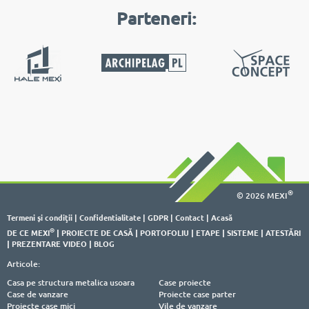
Parteneri:
®
© 2026 MEXI
Termeni şi condiţii
|
Confidentialitate
|
GDPR
|
Contact
|
Acasă
®
DE CE MEXI
|
PROIECTE DE CASĂ
|
PORTOFOLIU
|
ETAPE
|
SISTEME
|
ATESTĂRI
|
PREZENTARE VIDEO
|
BLOG
Articole:
Casa pe structura metalica usoara
Case proiecte
Case de vanzare
Proiecte case parter
Proiecte case mici
Vile de vanzare