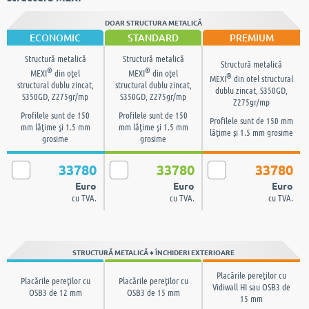
DOAR STRUCTURA METALICĂ
ECONOMIC
STANDARD
PREMIUM
Structură metalică
Structură metalică
Structură metalică
®
®
MEXI
din oţel
MEXI
din oţel
®
MEXI
din otel structural
structural dublu zincat,
structural dublu zincat,
dublu zincat, S350GD,
S350GD, Z275gr/mp
S350GD, Z275gr/mp
Z275gr/mp
Profilele sunt de 150
Profilele sunt de 150
Profilele sunt de 150 mm
mm lăţime şi 1.5 mm
mm lăţime şi 1.5 mm
lăţime şi 1.5 mm grosime
grosime
grosime
33780
33780
33780
Euro
Euro
Euro
cu TVA.
cu TVA.
cu TVA.
STRUCTURĂ METALICĂ + ÎNCHIDERI EXTERIOARE
Placările pereţilor cu
Placările pereţilor cu
Placările pereţilor cu
Vidiwall HI sau OSB3 de
OSB3 de 12 mm
OSB3 de 15 mm
15 mm