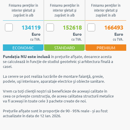
Finisarea pereţilor în
Finisarea pereţilor în
Finisarea pereţilor în
interior gletuit şi
interior gletuit şi
interior gletuit şi
zugrăvit în alb
zugrăvit în alb
zugrăvit în alb
134119
152618
166493
Euro
Euro
Euro
cu TVA.
cu TVA.
cu TVA.
ECONOMIC
STANDARD
PREMIUM
Fundația NU este inclusă
în prețurile afișate, deoarece acesta
se calculează în funcție de studiul geotehnic și arhitectura finală a
casei.
La cerere se pot realiza lucrările de montare faianţă, gresie,
podele, uşi interioare, aparataje electrice şi obiecte sanitare.
Vrem ca toți clienții noștri să beneficieze de aceeași calitate în
ceea ce privește construcția, de aceea calitatea structurii metalice
va fi aceeași în toate cele 3 pachete create de noi.
Prețurile afișate sunt în proporție de 90 - 95% reale - și au fost
actualizate în data de 12 Ian. 2026.