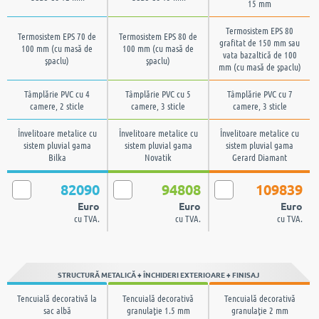
15 mm
Termosistem EPS 80
Termosistem EPS 70 de
Termosistem EPS 80 de
grafitat de 150 mm sau
100 mm (cu masă de
100 mm (cu masă de
vata bazaltică de 100
şpaclu)
şpaclu)
mm (cu masă de şpaclu)
Tâmplărie PVC cu 4
Tâmplărie PVC cu 5
Tâmplărie PVC cu 7
camere, 2 sticle
camere, 3 sticle
camere, 3 sticle
Învelitoare metalice cu
Învelitoare metalice cu
Învelitoare metalice cu
sistem pluvial gama
sistem pluvial gama
sistem pluvial gama
Bilka
Novatik
Gerard Diamant
82090
94808
109839
Euro
Euro
Euro
cu TVA.
cu TVA.
cu TVA.
STRUCTURĂ METALICĂ + ÎNCHIDERI EXTERIOARE + FINISAJ
Tencuială decorativă la
Tencuială decorativă
Tencuială decorativă
sac albă
granulaţie 1.5 mm
granulaţie 2 mm