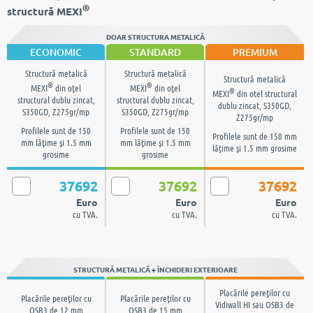
®
structură MEXI
DOAR STRUCTURA METALICĂ
ECONOMIC
STANDARD
PREMIUM
Structură metalică
Structură metalică
Structură metalică
®
®
MEXI
din oţel
MEXI
din oţel
®
MEXI
din otel structural
structural dublu zincat,
structural dublu zincat,
dublu zincat, S350GD,
S350GD, Z275gr/mp
S350GD, Z275gr/mp
Z275gr/mp
Profilele sunt de 150
Profilele sunt de 150
Profilele sunt de 150 mm
mm lăţime şi 1.5 mm
mm lăţime şi 1.5 mm
lăţime şi 1.5 mm grosime
grosime
grosime
37692
37692
37692
Euro
Euro
Euro
cu TVA.
cu TVA.
cu TVA.
STRUCTURĂ METALICĂ + ÎNCHIDERI EXTERIOARE
Placările pereţilor cu
Placările pereţilor cu
Placările pereţilor cu
Vidiwall HI sau OSB3 de
OSB3 de 12 mm
OSB3 de 15 mm