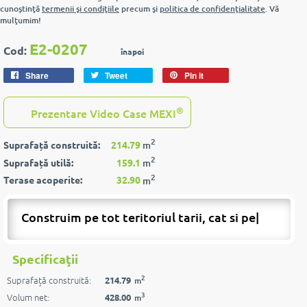
cunoştinţă
termenii şi condiţiile
precum şi
politica de confidenţialitate
. Vă
mulţumim!
E2-0207
Cod:
înapoi
Share
Tweet
Pin it
®
Prezentare Video Case MEXI
2
Suprafață construită:
214.79
m
2
Suprafață utilă:
159.1
m
2
Terase acoperite:
32.90
m
Construim pe tot teritoriul tarii, cat si peste
|
Specificaţii
2
Suprafață construită:
214.79
m
3
Volum net:
428.00
m