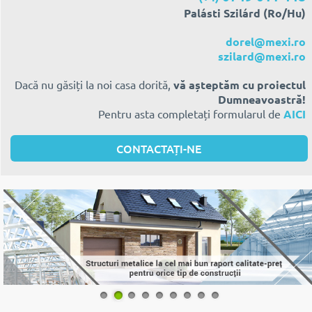
Palásti Szilárd (Ro/Hu)
dorel@mexi.ro
szilard@mexi.ro
Dacă nu găsiți la noi casa dorită,
vă așteptăm cu proiectul
Dumneavoastră!
Pentru asta completați formularul de
AICI
CONTACTAȚI-NE
1
2
3
4
5
6
7
8
9