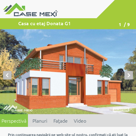
Casa cu etaj Donata G1
1
/ 9
Perspectivă
Planuri
Faţade
Video
Prin continuarea navigării pe web-site-ul nostru, confirmaţi că aţi luat la