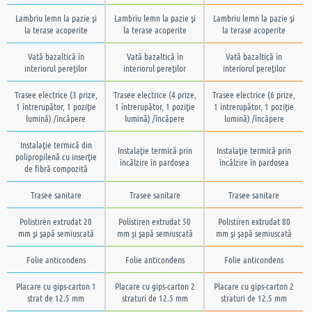
Lambriu lemn la pazie şi
Lambriu lemn la pazie şi
Lambriu lemn la pazie şi
la terase acoperite
la terase acoperite
la terase acoperite
Vată bazaltică în
Vată bazaltică în
Vată bazaltică în
interiorul pereţilor
interiorul pereţilor
interiorul pereţilor
Trasee electrice (3 prize,
Trasee electrice (4 prize,
Trasee electrice (6 prize,
1 întrerupător, 1 poziţie
1 întrerupător, 1 poziţie
1 întrerupător, 1 poziţie
lumină) /încăpere
lumină) /încăpere
lumină) /încăpere
Instalaţie termică din
Instalaţie termică prin
Instalaţie termică prin
polipropilenă cu inserţie
încălzire în pardosea
încălzire în pardosea
de fibră compozită
Trasee sanitare
Trasee sanitare
Trasee sanitare
Polistiren extrudat 20
Polistiren extrudat 50
Polistiren extrudat 80
mm şi şapă semiuscată
mm şi şapă semiuscată
mm şi şapă semiuscată
Folie anticondens
Folie anticondens
Folie anticondens
Placare cu gips-carton 1
Placare cu gips-carton 2
Placare cu gips-carton 2
strat de 12.5 mm
straturi de 12.5 mm
straturi de 12.5 mm