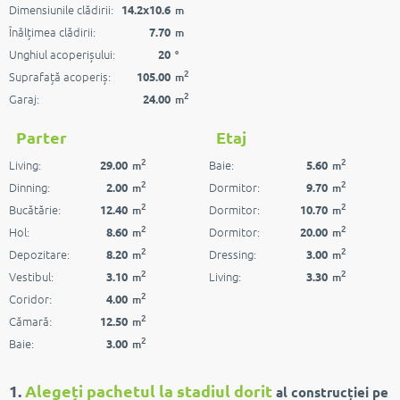
Dimensiunile clădirii:
14.2x10.6
m
Înălțimea clădirii:
7.70
m
Unghiul acoperișului:
20
°
2
Suprafață acoperiș:
105.00
m
2
Garaj:
24.00
m
Parter
Etaj
2
2
Living:
Baie:
29.00
5.60
m
m
2
2
Dinning:
Dormitor:
2.00
9.70
m
m
2
2
Bucătărie:
Dormitor:
12.40
10.70
m
m
2
2
Hol:
Dormitor:
8.60
20.00
m
m
2
2
Depozitare:
Dressing:
8.20
3.00
m
m
2
2
Vestibul:
Living:
3.10
3.30
m
m
2
Coridor:
4.00
m
2
Cămară:
12.50
m
2
Baie:
3.00
m
1.
Alegeți pachetul la stadiul dorit
al construcției pe