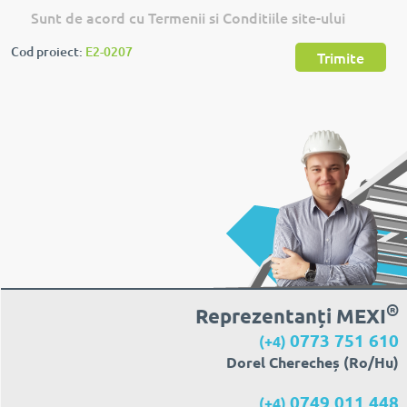
Sunt de acord cu Termenii si Conditiile site-ului
Cod proiect:
E2-0207
Trimite
®
Reprezentanți MEXI
0773 751 610
(+4)
Dorel Cherecheș (Ro/Hu)
0749 011 448
(+4)