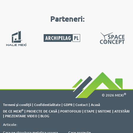
Parteneri:
®
© 2026 MEXI
Termeni şi condiţii
|
Confidentialitate
|
GDPR
|
Contact
|
Acasă
®
DE CE MEXI
|
PROIECTE DE CASĂ
|
PORTOFOLIU
|
ETAPE
|
SISTEME
|
ATESTĂRI
|
PREZENTARE VIDEO
|
BLOG
Articole:
Casa pe structura metalica usoara
Case proiecte