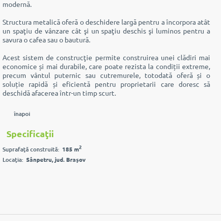
modernă.
Structura metalică oferă o deschidere largă pentru a încorpora atât
un spaţiu de vânzare cât şi un spaţiu deschis şi luminos pentru a
savura o cafea sau o bautură.
Acest sistem de construcţie permite construirea unei clădiri mai
economice și mai durabile, care poate rezista la condiții extreme,
precum vântul puternic sau cutremurele, totodată
oferă și o
soluție rapidă și eficientă pentru proprietarii care doresc să
deschidă afacerea într-un timp scurt.
înapoi
Specificaţii
2
Suprafaţă construită:
185 m
Locaţia:
Sânpetru, jud. Braşov