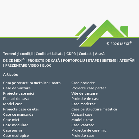
®
© 2026 MEXI
Termeni şi condiţii
|
Confidentialitate
|
GDPR
|
Contact
|
Acasă
®
DE CE MEXI
|
PROIECTE DE CASĂ
|
PORTOFOLIU
|
ETAPE
|
SISTEME
|
ATESTĂRI
|
PREZENTARE VIDEO
|
BLOG
Articole:
Casa pe structura metalica usoara
Case proiecte
Case de vanzare
Proiecte case parter
Proiecte case mici
Vile de vanzare
Planuri de casa
Proiecte de casa
Model case
Case moderne
Proiecte case cu etaj
Case pe structura metalica
Case cu mansarda
Vanzari case
Case mici
Modele case
Case modulare
Case Vanzare
Casa pasiva
Proiecte de case mici
Case ecologice
Proiecte case