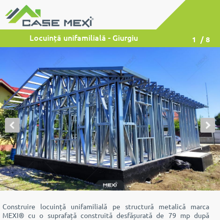
Locuință unifamilială - Giurgiu
1
/ 8
Construire locuință unifamilială pe structură metalică marca
MEXI® cu o suprafață construită desfășurată de 79 mp după