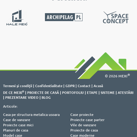
®
© 2026 MEXI
Termeni şi condiţii
|
Confidentialitate
|
GDPR
|
Contact
|
Acasă
®
DE CE MEXI
|
PROIECTE DE CASĂ
|
PORTOFOLIU
|
ETAPE
|
SISTEME
|
ATESTĂRI
|
PREZENTARE VIDEO
|
BLOG
Articole:
Casa pe structura metalica usoara
Case proiecte
Case de vanzare
Proiecte case parter
Proiecte case mici
Vile de vanzare
Planuri de casa
Proiecte de casa
Model case
Case moderne