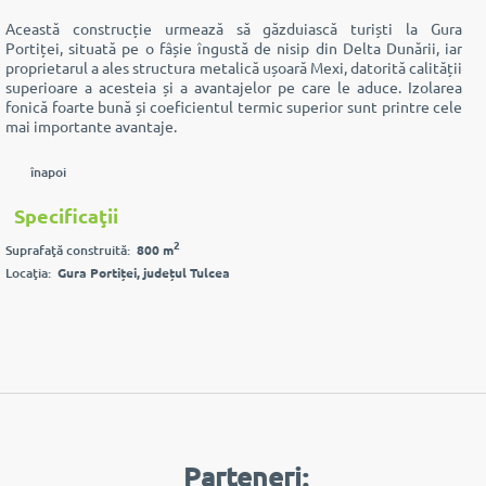
Această construcție urmează să găzduiască turiști la Gura
Portiței,
situată pe o fâșie îngustă de nisip din Delta Dunării
, iar
proprietarul a ales structura metalică ușoară Mexi, datorită calității
superioare a acesteia și a avantajelor pe care le aduce. Izolarea
fonică foarte bună și coeficientul termic superior sunt printre cele
mai importante avantaje.
înapoi
Specificaţii
2
Suprafaţă construită:
800 m
Locaţia:
Gura Portiței, județul Tulcea
Parteneri: