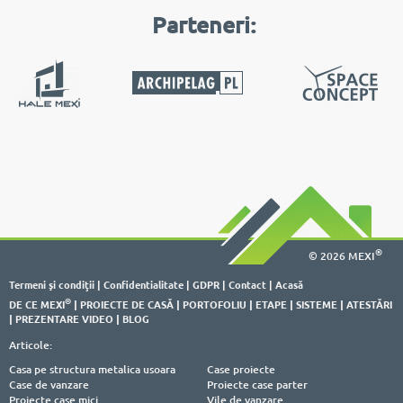
Parteneri:
®
© 2026 MEXI
Termeni şi condiţii
|
Confidentialitate
|
GDPR
|
Contact
|
Acasă
®
DE CE MEXI
|
PROIECTE DE CASĂ
|
PORTOFOLIU
|
ETAPE
|
SISTEME
|
ATESTĂRI
|
PREZENTARE VIDEO
|
BLOG
Articole:
Casa pe structura metalica usoara
Case proiecte
Case de vanzare
Proiecte case parter
Proiecte case mici
Vile de vanzare