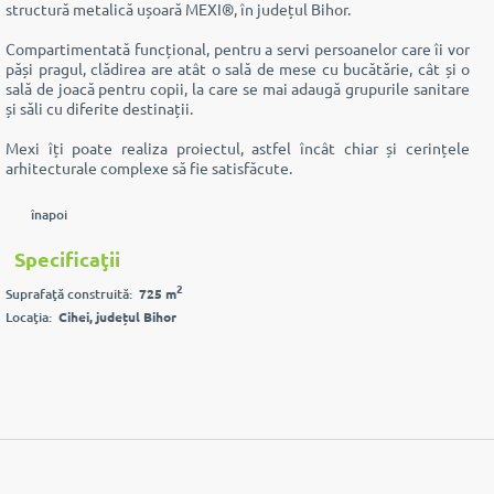
structură metalică ușoară MEXI®, în județul Bihor.
Compartimentată funcțional, pentru a servi persoanelor care îi vor
păși pragul, clădirea are atât o sală de mese cu bucătărie, cât și o
sală de joacă pentru copii, la care se mai adaugă grupurile sanitare
și săli cu diferite destinații.
Mexi îți poate realiza proiectul, astfel încât chiar și cerințele
arhitecturale complexe să fie satisfăcute.
înapoi
Specificaţii
2
Suprafaţă construită:
725 m
Locaţia:
Cihei, județul Bihor