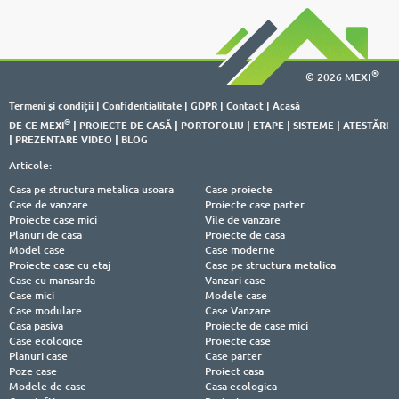
®
© 2026 MEXI
Termeni şi condiţii
|
Confidentialitate
|
GDPR
|
Contact
|
Acasă
®
DE CE MEXI
|
PROIECTE DE CASĂ
|
PORTOFOLIU
|
ETAPE
|
SISTEME
|
ATESTĂRI
|
PREZENTARE VIDEO
|
BLOG
Articole:
Casa pe structura metalica usoara
Case proiecte
Case de vanzare
Proiecte case parter
Proiecte case mici
Vile de vanzare
Planuri de casa
Proiecte de casa
Model case
Case moderne
Proiecte case cu etaj
Case pe structura metalica
Case cu mansarda
Vanzari case
Case mici
Modele case
Case modulare
Case Vanzare
Casa pasiva
Proiecte de case mici
Case ecologice
Proiecte case
Planuri case
Case parter
Poze case
Proiect casa
Modele de case
Casa ecologica