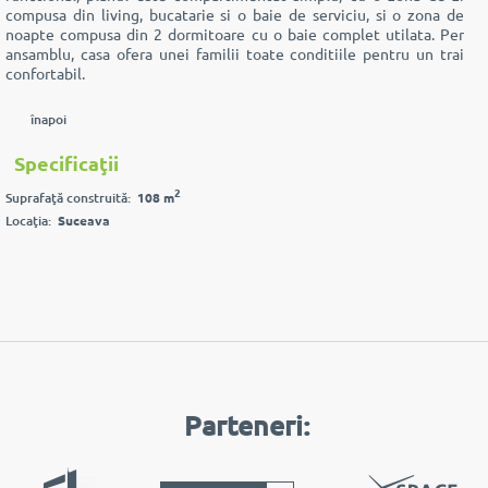
compusa din living, bucatarie si o baie de serviciu, si o zona de
noapte compusa din 2 dormitoare cu o baie complet utilata. Per
ansamblu, casa ofera unei familii toate conditiile pentru un trai
confortabil.
înapoi
Specificaţii
2
Suprafaţă construită:
108 m
Locaţia:
Suceava
Parteneri: