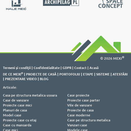
®
© 2026 MEXI
Termeni şi condiţii
|
Confidentialitate
|
GDPR
|
Contact
|
Acasă
®
DE CE MEXI
|
PROIECTE DE CASĂ
|
PORTOFOLIU
|
ETAPE
|
SISTEME
|
ATESTĂRI
|
PREZENTARE VIDEO
|
BLOG
Articole:
Casa pe structura metalica usoara
Case proiecte
Case de vanzare
Proiecte case parter
Proiecte case mici
Vile de vanzare
Planuri de casa
Proiecte de casa
Model case
Case moderne
Proiecte case cu etaj
Case pe structura metalica
Case cu mansarda
Vanzari case
Case mici
Modele case