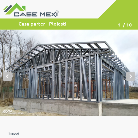
Casa parter - Ploiesti
1
/ 10
înapoi