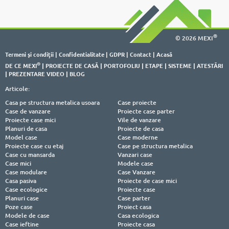
®
© 2026 MEXI
Termeni şi condiţii
|
Confidentialitate
|
GDPR
|
Contact
|
Acasă
®
DE CE MEXI
|
PROIECTE DE CASĂ
|
PORTOFOLIU
|
ETAPE
|
SISTEME
|
ATESTĂRI
|
PREZENTARE VIDEO
|
BLOG
Articole:
Casa pe structura metalica usoara
Case proiecte
Case de vanzare
Proiecte case parter
Proiecte case mici
Vile de vanzare
Planuri de casa
Proiecte de casa
Model case
Case moderne
Proiecte case cu etaj
Case pe structura metalica
Case cu mansarda
Vanzari case
Case mici
Modele case
Case modulare
Case Vanzare
Casa pasiva
Proiecte de case mici
Case ecologice
Proiecte case
Planuri case
Case parter
Poze case
Proiect casa
Modele de case
Casa ecologica
Case ieftine
Proiecte casa