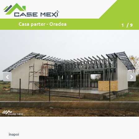
Casa parter - Oradea
1
/ 9
înapoi