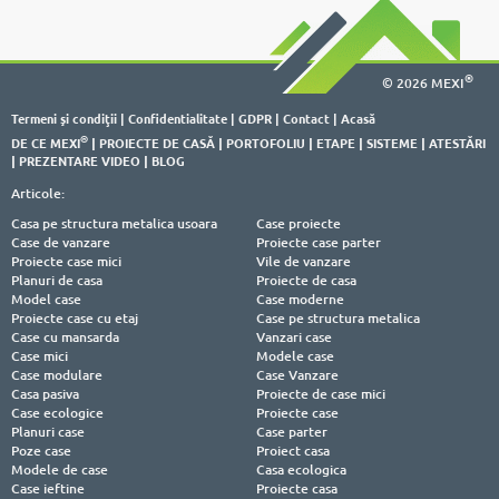
®
© 2026 MEXI
Termeni şi condiţii
|
Confidentialitate
|
GDPR
|
Contact
|
Acasă
®
DE CE MEXI
|
PROIECTE DE CASĂ
|
PORTOFOLIU
|
ETAPE
|
SISTEME
|
ATESTĂRI
|
PREZENTARE VIDEO
|
BLOG
Articole:
Casa pe structura metalica usoara
Case proiecte
Case de vanzare
Proiecte case parter
Proiecte case mici
Vile de vanzare
Planuri de casa
Proiecte de casa
Model case
Case moderne
Proiecte case cu etaj
Case pe structura metalica
Case cu mansarda
Vanzari case
Case mici
Modele case
Case modulare
Case Vanzare
Casa pasiva
Proiecte de case mici
Case ecologice
Proiecte case
Planuri case
Case parter
Poze case
Proiect casa
Modele de case
Casa ecologica
Case ieftine
Proiecte casa