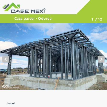
Casa parter - Odoreu
1
/ 12
înapoi