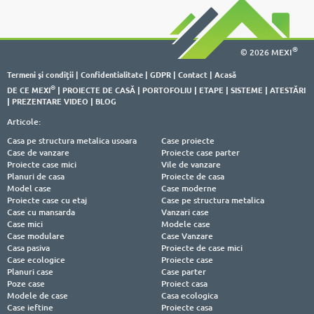
®
© 2026 MEXI
Termeni şi condiţii
|
Confidentialitate
|
GDPR
|
Contact
|
Acasă
®
DE CE MEXI
|
PROIECTE DE CASĂ
|
PORTOFOLIU
|
ETAPE
|
SISTEME
|
ATESTĂRI
|
PREZENTARE VIDEO
|
BLOG
Articole:
Casa pe structura metalica usoara
Case proiecte
Case de vanzare
Proiecte case parter
Proiecte case mici
Vile de vanzare
Planuri de casa
Proiecte de casa
Model case
Case moderne
Proiecte case cu etaj
Case pe structura metalica
Case cu mansarda
Vanzari case
Case mici
Modele case
Case modulare
Case Vanzare
Casa pasiva
Proiecte de case mici
Case ecologice
Proiecte case
Planuri case
Case parter
Poze case
Proiect casa
Modele de case
Casa ecologica
Case ieftine
Proiecte casa