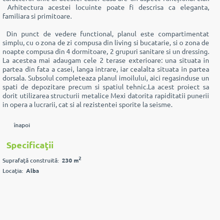
Arhitectura acestei locuinte poate fi descrisa ca eleganta,
familiara si primitoare.
Din punct de vedere functional, planul este compartimentat
simplu, cu o zona de zi compusa din living si bucatarie, si o zona de
noapte compusa din 4 dormitoare, 2 grupuri sanitare si un dressing.
La acestea mai adaugam cele 2 terase exterioare: una situata in
partea din fata a casei, langa intrare, iar cealalta situata in partea
dorsala. Subsolul completeaza planul imoilului, aici regasinduse un
spati de depozitare precum si spatiul tehnic.La acest proiect sa
dorit utilizarea structurii metalice Mexi datorita rapiditatii punerii
in opera a lucrarii, cat si al rezistentei sporite la seisme.
înapoi
Specificaţii
2
Suprafaţă construită:
230 m
Locaţia:
Alba