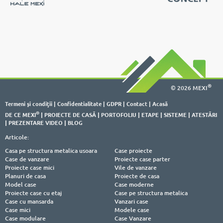
®
© 2026 MEXI
Termeni şi condiţii
|
Confidentialitate
|
GDPR
|
Contact
|
Acasă
®
DE CE MEXI
|
PROIECTE DE CASĂ
|
PORTOFOLIU
|
ETAPE
|
SISTEME
|
ATESTĂRI
|
PREZENTARE VIDEO
|
BLOG
Articole:
Casa pe structura metalica usoara
Case proiecte
Case de vanzare
Proiecte case parter
Proiecte case mici
Vile de vanzare
Planuri de casa
Proiecte de casa
Model case
Case moderne
Proiecte case cu etaj
Case pe structura metalica
Case cu mansarda
Vanzari case
Case mici
Modele case
Case modulare
Case Vanzare