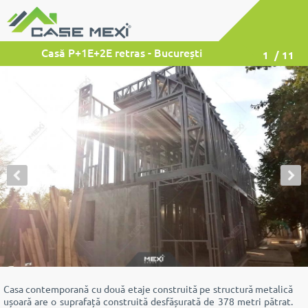
Casă P+1E+2E retras - București
1
/ 11
Casa contemporană cu două etaje construită pe structură metalică
ușoară are o suprafață construită desfășurată de 378 metri pătrat.