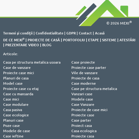
®
© 2026 MEXI
Termeni şi condiţii
|
Confidentialitate
|
GDPR
|
Contact
|
Acasă
®
DE CE MEXI
|
PROIECTE DE CASĂ
|
PORTOFOLIU
|
ETAPE
|
SISTEME
|
ATESTĂRI
|
PREZENTARE VIDEO
|
BLOG
Articole:
Casa pe structura metalica usoara
Case proiecte
Case de vanzare
Proiecte case parter
Proiecte case mici
Vile de vanzare
Planuri de casa
Proiecte de casa
Model case
Case moderne
Proiecte case cu etaj
Case pe structura metalica
Case cu mansarda
Vanzari case
Case mici
Modele case
Case modulare
Case Vanzare
Casa pasiva
Proiecte de case mici
Case ecologice
Proiecte case
Planuri case
Case parter
Poze case
Proiect casa
Modele de case
Casa ecologica
Case ieftine
Proiecte casa