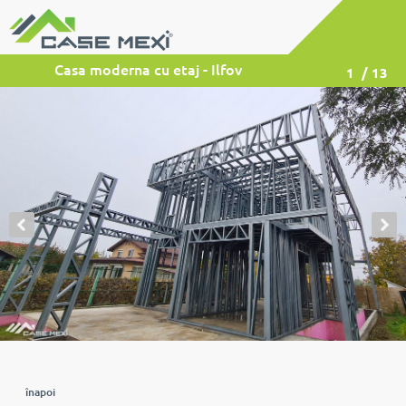
Casa moderna cu etaj - Ilfov
1
/ 13
înapoi