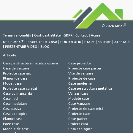
®
© 2026 MEXI
Termeni şi condiţii
|
Confidentialitate
|
GDPR
|
Contact
|
Acasă
®
DE CE MEXI
|
PROIECTE DE CASĂ
|
PORTOFOLIU
|
ETAPE
|
SISTEME
|
ATESTĂRI
|
PREZENTARE VIDEO
|
BLOG
Articole:
Casa pe structura metalica usoara
Case proiecte
Case de vanzare
Proiecte case parter
Proiecte case mici
Vile de vanzare
Planuri de casa
Proiecte de casa
Model case
Case moderne
Proiecte case cu etaj
Case pe structura metalica
Case cu mansarda
Vanzari case
Case mici
Modele case
Case modulare
Case Vanzare
Casa pasiva
Proiecte de case mici
Case ecologice
Proiecte case
Planuri case
Case parter
Poze case
Proiect casa
Modele de case
Casa ecologica