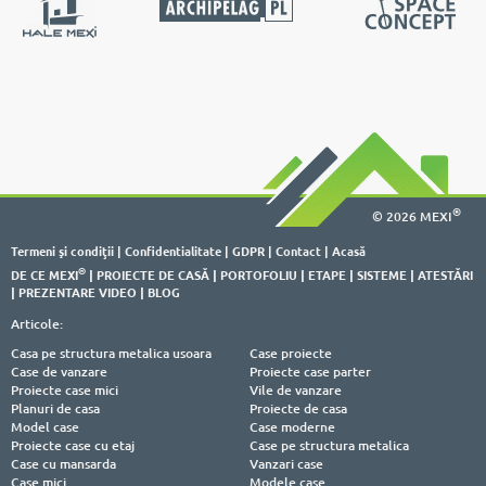
®
© 2026 MEXI
Termeni şi condiţii
|
Confidentialitate
|
GDPR
|
Contact
|
Acasă
®
DE CE MEXI
|
PROIECTE DE CASĂ
|
PORTOFOLIU
|
ETAPE
|
SISTEME
|
ATESTĂRI
|
PREZENTARE VIDEO
|
BLOG
Articole:
Casa pe structura metalica usoara
Case proiecte
Case de vanzare
Proiecte case parter
Proiecte case mici
Vile de vanzare
Planuri de casa
Proiecte de casa
Model case
Case moderne
Proiecte case cu etaj
Case pe structura metalica
Case cu mansarda
Vanzari case
Case mici
Modele case