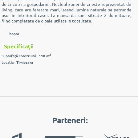
de zi cu zi a gospodariei. Nucleul zonei de zi este reprezentat de
living, care are ferestre mari, lasand lumina naturala sa patrunda
usor in interiorul casei. La mansarda sunt situate 2 dormitoare,
fiind completate de o baie utilata in totalitate.
înapoi
Specificaţii
2
Suprafaţă construită:
110 m
Locaţia:
Timisoara
Parteneri: