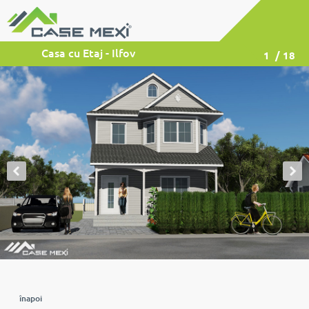
Casa cu Etaj - Ilfov
1
/ 18
înapoi