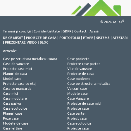
®
© 2026 MEXI
Termeni şi condiţii
|
Confidentialitate
|
GDPR
|
Contact
|
Acasă
®
DE CE MEXI
|
PROIECTE DE CASĂ
|
PORTOFOLIU
|
ETAPE
|
SISTEME
|
ATESTĂRI
|
PREZENTARE VIDEO
|
BLOG
Articole:
Casa pe structura metalica usoara
Case proiecte
Case de vanzare
Proiecte case parter
Proiecte case mici
Vile de vanzare
Planuri de casa
Proiecte de casa
Model case
Case moderne
Proiecte case cu etaj
Case pe structura metalica
Case cu mansarda
Vanzari case
Case mici
Modele case
Case modulare
Case Vanzare
Casa pasiva
Proiecte de case mici
Case ecologice
Proiecte case
Planuri case
Case parter
Poze case
Proiect casa
Modele de case
Casa ecologica
Case ieftine
Proiecte casa