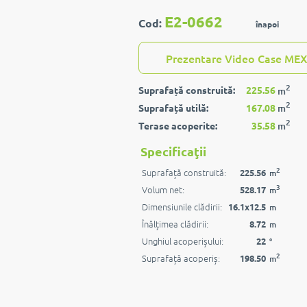
E2-0662
Cod:
înapoi
Prezentare Video Case MEX
2
Suprafață construită:
225.56
m
2
Suprafață utilă:
167.08
m
2
Terase acoperite:
35.58
m
Specificaţii
2
Suprafață construită:
225.56
m
3
Volum net:
528.17
m
Dimensiunile clădirii:
16.1x12.5
m
Înălțimea clădirii:
8.72
m
Unghiul acoperișului:
22
°
2
Suprafață acoperiș:
198.50
m