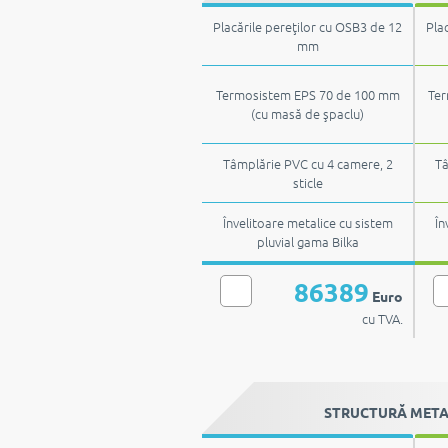
Placările pereţilor cu OSB3 de 12
Pla
mm
Termosistem EPS 70 de 100 mm
Ter
(cu masă de şpaclu)
Tâmplărie PVC cu 4 camere, 2
Tâ
sticle
Învelitoare metalice cu sistem
În
pluvial gama Bilka
86389
Euro
cu TVA.
STRUCTURĂ METALI