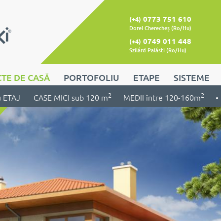
0773 751 610
(+4)
Dorel Cherecheș (Ro/Hu)
0749 011 448
(+4)
Szilárd Palásti (Ro/Hu)
TE DE CASĂ
PORTOFOLIU
ETAPE
SISTEME
2
2
u ETAJ
CASE MICI sub 120 m
MEDII între 120-160m