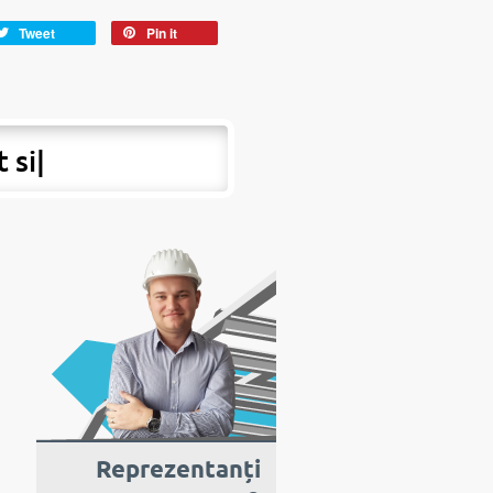
Tweet
Pin it
t si peste hot
|
Reprezentanți