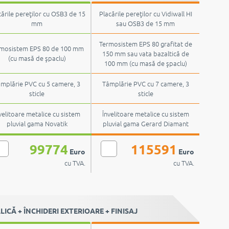
cările pereţilor cu OSB3 de 15
Placările pereţilor cu Vidiwall HI
mm
sau OSB3 de 15 mm
Termosistem EPS 80 grafitat de
mosistem EPS 80 de 100 mm
150 mm sau vata bazaltică de
(cu masă de şpaclu)
100 mm (cu masă de şpaclu)
mplărie PVC cu 5 camere, 3
Tâmplărie PVC cu 7 camere, 3
sticle
sticle
velitoare metalice cu sistem
Învelitoare metalice cu sistem
pluvial gama Novatik
pluvial gama Gerard Diamant
99774
115591
Euro
Euro
cu TVA.
cu TVA.
CĂ + ÎNCHIDERI EXTERIOARE + FINISAJ