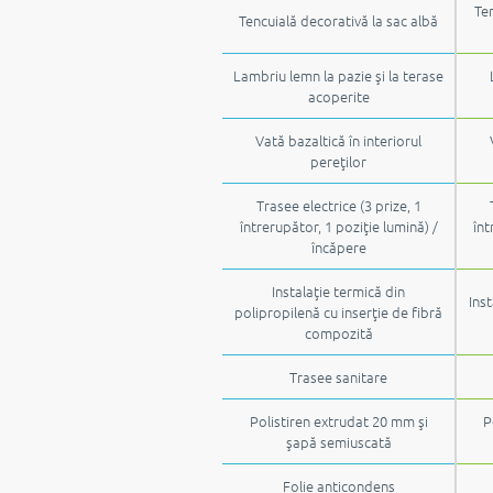
Ten
Tencuială decorativă la sac albă
Lambriu lemn la pazie şi la terase
acoperite
Vată bazaltică în interiorul
pereţilor
Trasee electrice (3 prize, 1
întrerupător, 1 poziţie lumină) /
înt
încăpere
Instalaţie termică din
Inst
polipropilenă cu inserţie de fibră
compozită
Trasee sanitare
Polistiren extrudat 20 mm şi
P
şapă semiuscată
Folie anticondens