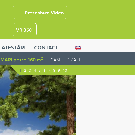
Prezentare Video
VR 360°
ATESTĂRI
CONTACT
2
MARI peste 160 m
CASE TIPIZATE
1
2
3
4
5
6
7
8
9
10