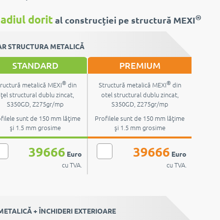
®
adiul dorit
al construcției pe structură MEXI
R STRUCTURA METALICĂ
STANDARD
PREMIUM
®
®
ructură metalică MEXI
din
Structură metalică MEXI
din
ţel structural dublu zincat,
otel structural dublu zincat,
S350GD, Z275gr/mp
S350GD, Z275gr/mp
filele sunt de 150 mm lăţime
Profilele sunt de 150 mm lăţime
şi 1.5 mm grosime
şi 1.5 mm grosime
39666
39666
Euro
Euro
cu TVA.
cu TVA.
ETALICĂ + ÎNCHIDERI EXTERIOARE