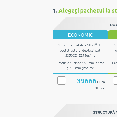
1.
Alegeți pachetul la st
DOA
ECONOMIC
®
Structură metalică MEXI
din
St
oţel structural dublu zincat,
o
S350GD, Z275gr/mp
Profilele sunt de 150 mm lăţime
Pro
şi 1.5 mm grosime
39666
Euro
cu TVA.
STRUCTURĂ M