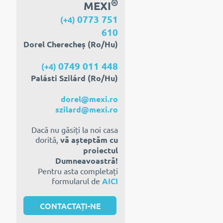
®
MEXI
0773 751
(+4)
610
Dorel Cherecheș (Ro/Hu)
0749 011 448
(+4)
Palásti Szilárd (Ro/Hu)
dorel@mexi.ro
szilard@mexi.ro
Dacă nu găsiți la noi casa
dorită,
vă așteptăm cu
proiectul
Dumneavoastră!
Pentru asta completați
formularul de
AICI
CONTACTAȚI-NE