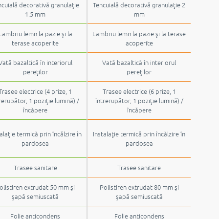
cuială decorativă granulaţie
Tencuială decorativă granulaţie 2
1.5 mm
mm
Lambriu lemn la pazie şi la
Lambriu lemn la pazie şi la terase
terase acoperite
acoperite
Vată bazaltică în interiorul
Vată bazaltică în interiorul
pereţilor
pereţilor
Trasee electrice (4 prize, 1
Trasee electrice (6 prize, 1
rerupător, 1 poziţie lumină) /
întrerupător, 1 poziţie lumină) /
încăpere
încăpere
alaţie termică prin încălzire în
Instalaţie termică prin încălzire în
pardosea
pardosea
Trasee sanitare
Trasee sanitare
olistiren extrudat 50 mm şi
Polistiren extrudat 80 mm şi
şapă semiuscată
şapă semiuscată
Folie anticondens
Folie anticondens