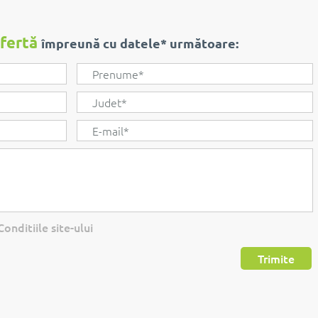
ofertă
împreună cu datele* următoare:
onditiile site-ului
Trimite