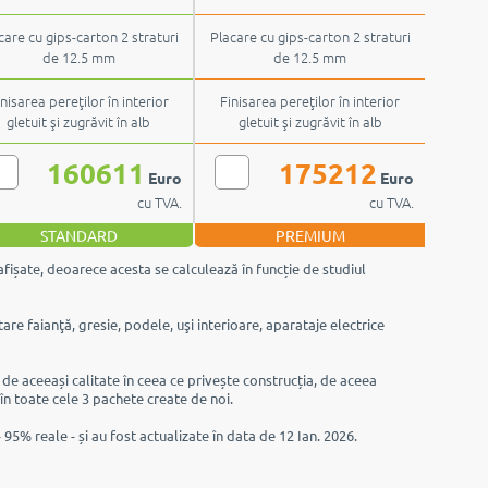
care cu gips-carton 2 straturi
Placare cu gips-carton 2 straturi
de 12.5 mm
de 12.5 mm
inisarea pereţilor în interior
Finisarea pereţilor în interior
gletuit şi zugrăvit în alb
gletuit şi zugrăvit în alb
160611
175212
Euro
Euro
cu TVA.
cu TVA.
STANDARD
PREMIUM
afișate, deoarece acesta se calculează în funcție de studiul
are faianţă, gresie, podele, uşi interioare, aparataje electrice
e de aceeași calitate în ceea ce privește construcția, de aceea
 în toate cele 3 pachete create de noi.
 95% reale - și au fost actualizate în data de 12 Ian. 2026.