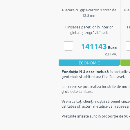
Placare cu gips-carton 1 strat de
Pla
12.5 mm
Finisarea pereţilor în interior
F
gletuit şi zugrăvit în alb
141143
Euro
cu TVA.
ECONOMIC
Fundația NU este inclusă
în prețurile 
geotehnic și arhitectura finală a casei.
La cerere se pot realiza lucrările de mont
şi obiecte sanitare.
Vrem ca toți clienții noștri să beneficiez
calitatea structurii metalice va fi aceeași
Prețurile afișate sunt în proporție de 90 -