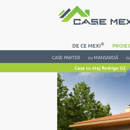
®
DE CE MEXI
PROIEC
CASE PARTER
cu MANSARDĂ
c
Casa cu etaj Rodrigo G2