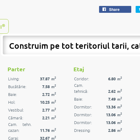
Share
®
I
Construim pe tot teritoriul tarii, ca
Parter
Etaj
2
2
Living:
Coridor:
37.87
6.80
m
m
Cam.
2
Bucătărie:
7.58
m
2
tehnică:
2.62
m
2
Baie:
2.72
m
2
Baie:
7.49
m
2
Hol:
10.25
m
2
Dormitor:
13.36
m
2
Vestibul:
2.77
m
2
Dormitor:
13.06
m
2
Cămară:
2.21
m
2
Dormitor:
13.06
m
Cam. tehn.
2
2
cazan:
Dressing:
11.76
2.86
m
m
2
Garaj:
32.67
m