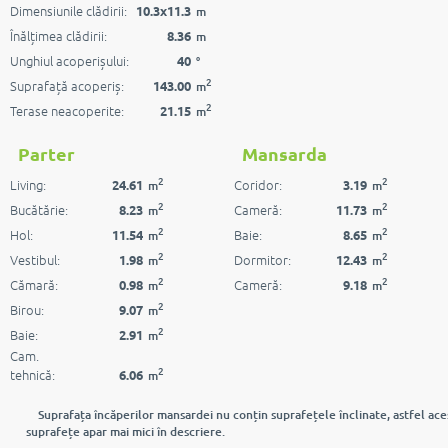
Dimensiunile clădirii:
10.3x11.3
m
Înălțimea clădirii:
8.36
m
Unghiul acoperișului:
40
°
2
Suprafață acoperiș:
143.00
m
2
Terase neacoperite:
21.15
m
Parter
Mansarda
2
2
Living:
Coridor:
24.61
3.19
m
m
2
2
Bucătărie:
Cameră:
8.23
11.73
m
m
2
2
Hol:
Baie:
11.54
8.65
m
m
2
2
Vestibul:
Dormitor:
1.98
12.43
m
m
2
2
Cămară:
Cameră:
0.98
9.18
m
m
2
Birou:
9.07
m
2
Baie:
2.91
m
Cam.
2
tehnică:
6.06
m
Suprafața încăperilor mansardei nu conțin suprafețele înclinate, astfel ace
suprafețe apar mai mici în descriere.