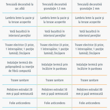
Tencuială decorativă la
Tencuială decorativă
Tencuială decorativă
sac albă
granulaţie 1.5 mm
granulaţie 2 mm
Lambriu lemn la pazie şi
Lambriu lemn la pazie şi
Lambriu lemn la pazie şi
la terase acoperite
la terase acoperite
la terase acoperite
Vată bazaltică în
Vată bazaltică în
Vată bazaltică în
interiorul pereţilor
interiorul pereţilor
interiorul pereţilor
Trasee electrice (3 prize,
Trasee electrice (4 prize,
Trasee electrice (6 prize,
1 întrerupător, 1 poziţie
1 întrerupător, 1 poziţie
1 întrerupător, 1 poziţie
lumină) /încăpere
lumină) /încăpere
lumină) /încăpere
Instalaţie termică din
Instalaţie termică prin
Instalaţie termică prin
polipropilenă cu inserţie
încălzire în pardosea
încălzire în pardosea
de fibră compozită
Trasee sanitare
Trasee sanitare
Trasee sanitare
Polistiren extrudat 20
Polistiren extrudat 50
Polistiren extrudat 80
mm şi şapă semiuscată
mm şi şapă semiuscată
mm şi şapă semiuscată
Folie anticondens
Folie anticondens
Folie anticondens