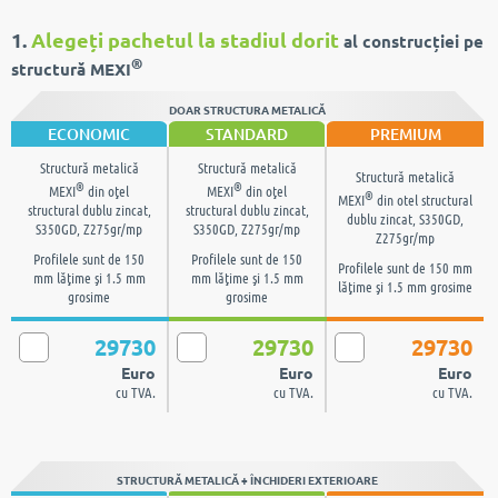
1.
Alegeți pachetul la stadiul dorit
al construcției pe
®
structură MEXI
DOAR STRUCTURA METALICĂ
ECONOMIC
STANDARD
PREMIUM
Structură metalică
Structură metalică
Structură metalică
®
®
MEXI
din oţel
MEXI
din oţel
®
MEXI
din otel structural
structural dublu zincat,
structural dublu zincat,
dublu zincat, S350GD,
S350GD, Z275gr/mp
S350GD, Z275gr/mp
Z275gr/mp
Profilele sunt de 150
Profilele sunt de 150
Profilele sunt de 150 mm
mm lăţime şi 1.5 mm
mm lăţime şi 1.5 mm
lăţime şi 1.5 mm grosime
grosime
grosime
29730
29730
29730
Euro
Euro
Euro
cu TVA.
cu TVA.
cu TVA.
STRUCTURĂ METALICĂ + ÎNCHIDERI EXTERIOARE