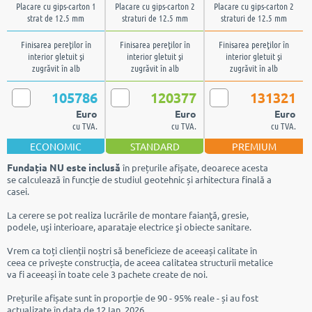
Placare cu gips-carton 1
Placare cu gips-carton 2
Placare cu gips-carton 2
strat de 12.5 mm
straturi de 12.5 mm
straturi de 12.5 mm
Finisarea pereţilor în
Finisarea pereţilor în
Finisarea pereţilor în
interior gletuit şi
interior gletuit şi
interior gletuit şi
zugrăvit în alb
zugrăvit în alb
zugrăvit în alb
105786
120377
131321
Euro
Euro
Euro
cu TVA.
cu TVA.
cu TVA.
ECONOMIC
STANDARD
PREMIUM
Fundația NU este inclusă
în prețurile afișate, deoarece acesta
se calculează în funcție de studiul geotehnic și arhitectura finală a
casei.
La cerere se pot realiza lucrările de montare faianţă, gresie,
podele, uşi interioare, aparataje electrice şi obiecte sanitare.
Vrem ca toți clienții noștri să beneficieze de aceeași calitate în
ceea ce privește construcția, de aceea calitatea structurii metalice
va fi aceeași în toate cele 3 pachete create de noi.
Prețurile afișate sunt în proporție de 90 - 95% reale - și au fost
actualizate în data de 12 Ian. 2026.