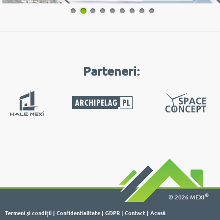
1
2
3
4
5
6
7
8
9
Parteneri:
®
© 2026 MEXI
Termeni şi condiţii
|
Confidentialitate
|
GDPR
|
Contact
|
Acasă