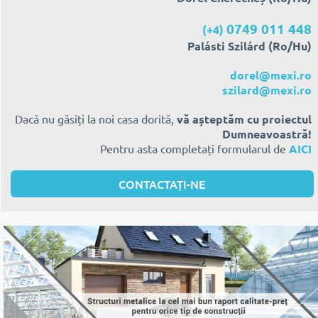
0749 011 448
(+4)
Palásti Szilárd (Ro/Hu)
dorel@mexi.ro
szilard@mexi.ro
Dacă nu găsiți la noi casa dorită,
vă așteptăm cu proiectul
Dumneavoastră!
Pentru asta completați formularul de
AICI
CONTACTAȚI-NE