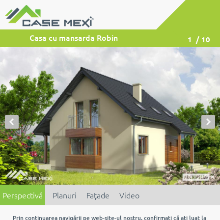
Casa cu mansarda Robin
1
/ 10
Perspectivă
Planuri
Faţade
Video
Prin continuarea navigării pe web-site-ul nostru, confirmaţi că aţi luat la