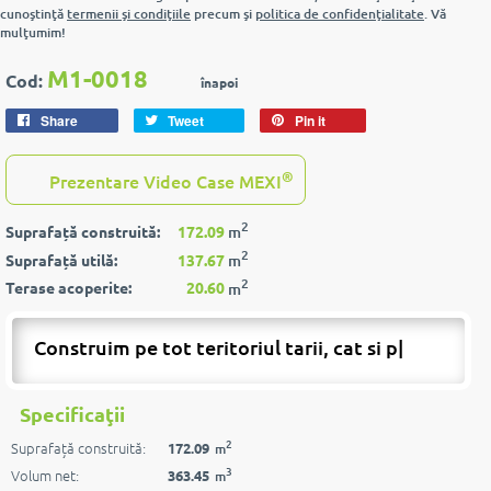
cunoştinţă
termenii şi condiţiile
precum şi
politica de confidenţialitate
. Vă
mulţumim!
M1-0018
Cod:
înapoi
Share
Tweet
Pin it
®
Prezentare Video Case MEXI
2
Suprafață construită:
172.09
m
2
Suprafață utilă:
137.67
m
2
Terase acoperite:
20.60
m
Construim pe tot teritoriul tarii, cat si pest
|
Specificaţii
2
Suprafață construită:
172.09
m
3
Volum net:
363.45
m