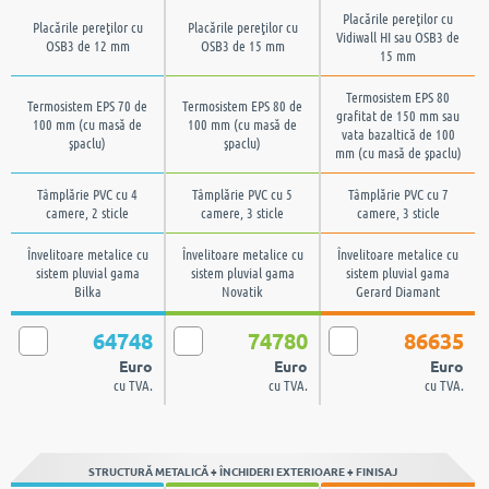
Placările pereţilor cu
Placările pereţilor cu
Placările pereţilor cu
Vidiwall HI sau OSB3 de
OSB3 de 12 mm
OSB3 de 15 mm
15 mm
Termosistem EPS 80
Termosistem EPS 70 de
Termosistem EPS 80 de
grafitat de 150 mm sau
100 mm (cu masă de
100 mm (cu masă de
vata bazaltică de 100
şpaclu)
şpaclu)
mm (cu masă de şpaclu)
Tâmplărie PVC cu 4
Tâmplărie PVC cu 5
Tâmplărie PVC cu 7
camere, 2 sticle
camere, 3 sticle
camere, 3 sticle
Învelitoare metalice cu
Învelitoare metalice cu
Învelitoare metalice cu
sistem pluvial gama
sistem pluvial gama
sistem pluvial gama
Bilka
Novatik
Gerard Diamant
64748
74780
86635
Euro
Euro
Euro
cu TVA.
cu TVA.
cu TVA.
STRUCTURĂ METALICĂ + ÎNCHIDERI EXTERIOARE + FINISAJ