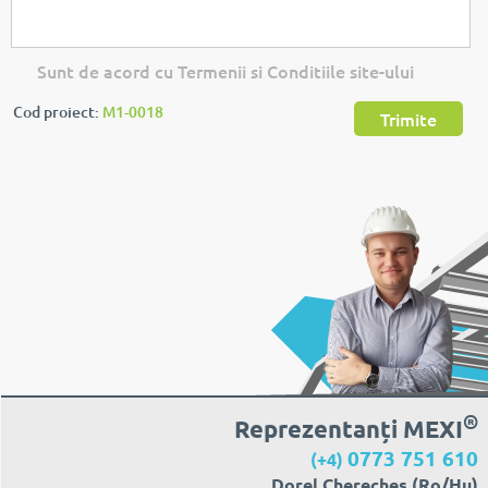
Sunt de acord cu Termenii si Conditiile site-ului
Cod proiect:
M1-0018
Trimite
®
Reprezentanți MEXI
0773 751 610
(+4)
Dorel Cherecheș (Ro/Hu)