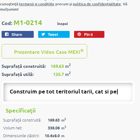
cunoştinţă
termenii şi condiţiile
precum şi
politica de confidenţialitate
. Vă
mulţumim!
M1-0214
Cod:
înapoi
Share
Tweet
Pin it
®
Prezentare Video Case MEXI
2
Suprafață construită:
169.63
m
2
Suprafață utilă:
135.7
m
Construim pe tot teritoriul tarii, cat si peste
|
Specificaţii
2
Suprafață construită:
169.63
m
3
Volum net:
338.08
m
Dimensiunile clădirii:
10.4x8.0
m