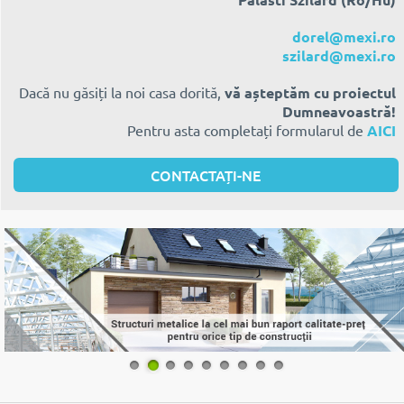
dorel@mexi.ro
szilard@mexi.ro
Dacă nu găsiți la noi casa dorită,
vă așteptăm cu proiectul
Dumneavoastră!
Pentru asta completați formularul de
AICI
CONTACTAȚI-NE
1
2
3
4
5
6
7
8
9