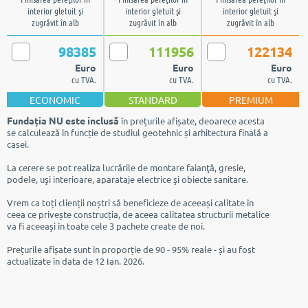
interior gletuit şi
interior gletuit şi
interior gletuit şi
zugrăvit în alb
zugrăvit în alb
zugrăvit în alb
98385
111956
122134
Euro
Euro
Euro
cu TVA.
cu TVA.
cu TVA.
ECONOMIC
STANDARD
PREMIUM
Fundația NU este inclusă
în prețurile afișate, deoarece acesta
se calculează în funcție de studiul geotehnic și arhitectura finală a
casei.
La cerere se pot realiza lucrările de montare faianţă, gresie,
podele, uşi interioare, aparataje electrice şi obiecte sanitare.
Vrem ca toți clienții noștri să beneficieze de aceeași calitate în
ceea ce privește construcția, de aceea calitatea structurii metalice
va fi aceeași în toate cele 3 pachete create de noi.
Prețurile afișate sunt în proporție de 90 - 95% reale - și au fost
actualizate în data de 12 Ian. 2026.