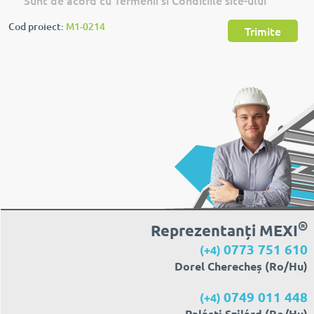
Sunt de acord cu Termenii si Conditiile site-ului
Cod proiect:
M1-0214
Trimite
®
Reprezentanți MEXI
0773 751 610
(+4)
Dorel Cherecheș (Ro/Hu)
0749 011 448
(+4)
Palásti Szilárd (Ro/Hu)