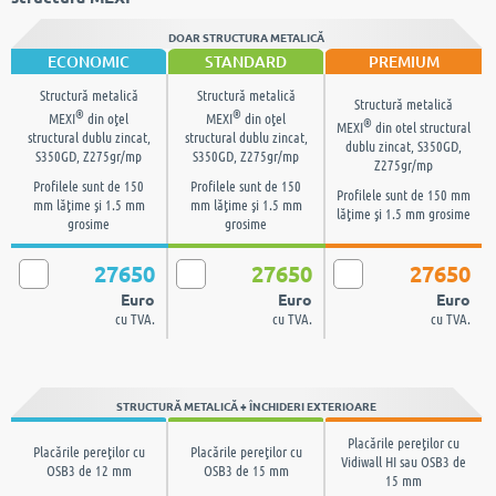
DOAR STRUCTURA METALICĂ
ECONOMIC
STANDARD
PREMIUM
Structură metalică
Structură metalică
Structură metalică
®
®
MEXI
din oţel
MEXI
din oţel
®
MEXI
din otel structural
structural dublu zincat,
structural dublu zincat,
dublu zincat, S350GD,
S350GD, Z275gr/mp
S350GD, Z275gr/mp
Z275gr/mp
Profilele sunt de 150
Profilele sunt de 150
Profilele sunt de 150 mm
mm lăţime şi 1.5 mm
mm lăţime şi 1.5 mm
lăţime şi 1.5 mm grosime
grosime
grosime
27650
27650
27650
Euro
Euro
Euro
cu TVA.
cu TVA.
cu TVA.
STRUCTURĂ METALICĂ + ÎNCHIDERI EXTERIOARE
Placările pereţilor cu
Placările pereţilor cu
Placările pereţilor cu
Vidiwall HI sau OSB3 de
OSB3 de 12 mm
OSB3 de 15 mm
15 mm