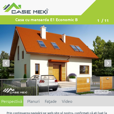
Casa cu mansarda E1 Economic B
1
/ 11
Perspectivă
Planuri
Faţade
Video
Prin continuarea navigării pe web-site-ul nostru, confirmaţi că aţi luat la