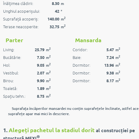
Înălțimea clădirii:
8.30
m
Unghiul acoperișului:
42
°
2
Suprafață acoperiș:
140.00
m
2
Terase neacoperite:
32.75
m
Parter
Mansarda
2
2
Living:
Coridor:
25.79
5.47
m
m
2
2
Bucătărie:
Baie:
7.50
7.24
m
m
2
2
Hol:
Dormitor:
9.05
13.96
m
m
2
2
Vestibul:
Dormitor:
2.07
9.38
m
m
2
2
Birou:
Dormitor:
9.90
8.17
m
m
2
Toaletă:
1.89
m
2
Spațiu tehn.:
8.75
m
Suprafața încăperilor mansardei nu conțin suprafețele înclinate, astfel ace
suprafețe apar mai mici în descriere.
1.
Alegeți pachetul la stadiul dorit
al construcției pe
®
structură MEXI