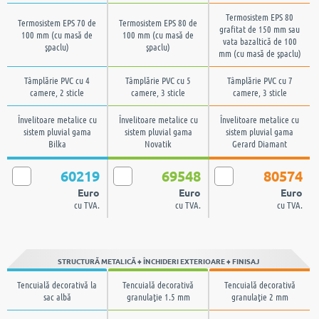
Termosistem EPS 80
Termosistem EPS 70 de
Termosistem EPS 80 de
grafitat de 150 mm sau
100 mm (cu masă de
100 mm (cu masă de
vata bazaltică de 100
şpaclu)
şpaclu)
mm (cu masă de şpaclu)
Tâmplărie PVC cu 4
Tâmplărie PVC cu 5
Tâmplărie PVC cu 7
camere, 2 sticle
camere, 3 sticle
camere, 3 sticle
Învelitoare metalice cu
Învelitoare metalice cu
Învelitoare metalice cu
sistem pluvial gama
sistem pluvial gama
sistem pluvial gama
Bilka
Novatik
Gerard Diamant
60219
69548
80574
Euro
Euro
Euro
cu TVA.
cu TVA.
cu TVA.
STRUCTURĂ METALICĂ + ÎNCHIDERI EXTERIOARE + FINISAJ
Tencuială decorativă la
Tencuială decorativă
Tencuială decorativă
sac albă
granulaţie 1.5 mm
granulaţie 2 mm