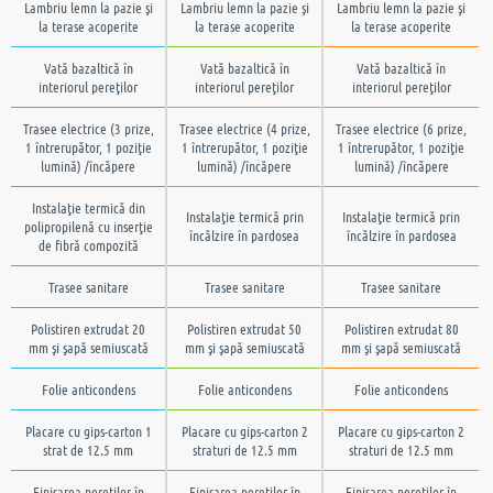
Lambriu lemn la pazie şi
Lambriu lemn la pazie şi
Lambriu lemn la pazie şi
la terase acoperite
la terase acoperite
la terase acoperite
Vată bazaltică în
Vată bazaltică în
Vată bazaltică în
interiorul pereţilor
interiorul pereţilor
interiorul pereţilor
Trasee electrice (3 prize,
Trasee electrice (4 prize,
Trasee electrice (6 prize,
1 întrerupător, 1 poziţie
1 întrerupător, 1 poziţie
1 întrerupător, 1 poziţie
lumină) /încăpere
lumină) /încăpere
lumină) /încăpere
Instalaţie termică din
Instalaţie termică prin
Instalaţie termică prin
polipropilenă cu inserţie
încălzire în pardosea
încălzire în pardosea
de fibră compozită
Trasee sanitare
Trasee sanitare
Trasee sanitare
Polistiren extrudat 20
Polistiren extrudat 50
Polistiren extrudat 80
mm şi şapă semiuscată
mm şi şapă semiuscată
mm şi şapă semiuscată
Folie anticondens
Folie anticondens
Folie anticondens
Placare cu gips-carton 1
Placare cu gips-carton 2
Placare cu gips-carton 2
strat de 12.5 mm
straturi de 12.5 mm
straturi de 12.5 mm
Finisarea pereţilor în
Finisarea pereţilor în
Finisarea pereţilor în