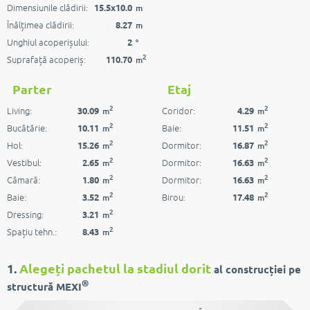
Dimensiunile clădirii:
15.5x10.0
m
Înălțimea clădirii:
8.27
m
Unghiul acoperișului:
2
°
2
Suprafață acoperiș:
110.70
m
Parter
Etaj
2
2
Living:
Coridor:
30.09
4.29
m
m
2
2
Bucătărie:
Baie:
10.11
11.51
m
m
2
2
Hol:
Dormitor:
15.26
16.87
m
m
2
2
Vestibul:
Dormitor:
2.65
16.63
m
m
2
2
Cămară:
Dormitor:
1.80
16.63
m
m
2
2
Baie:
Birou:
3.52
17.48
m
m
2
Dressing:
3.21
m
2
Spațiu tehn.:
8.43
m
1.
Alegeți pachetul la stadiul dorit
al construcției pe
®
structură MEXI