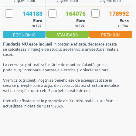
zugrăvit în alb
zugrăvit în alb
zugrăvit în alb
144188
164076
178992
Euro
Euro
Euro
cu TVA.
cu TVA.
cu TVA.
ECONOMIC
STANDARD
PREMIUM
Fundația NU este inclusă
în prețurile afișate, deoarece acesta
se calculează în funcție de studiul geotehnic și arhitectura finală a
casei.
La cerere se pot realiza lucrările de montare faianţă, gresie,
podele, uşi interioare, aparataje electrice şi obiecte sanitare.
Vrem ca toți clienții noștri să beneficieze de aceeași calitate în
ceea ce privește construcția, de aceea calitatea structurii metalice
va fi aceeași în toate cele 3 pachete create de noi.
Prețurile afișate sunt în proporție de 90 - 95% reale - și au fost
actualizate în data de 12 Ian. 2026.