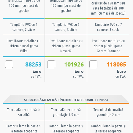
Termosistem EPS 70 de
Termosistem EPS 80 de
grafitat de 150 mm sau
100 mm (cu masă de
100 mm (cu masă de
vata bazaltică de 100
şpaclu)
şpaclu)
mm (cu masă de şpaclu)
Tâmplărie PVC cu 4
Tâmplărie PVC cu 5
Tâmplărie PVC cu 7
camere, 2 sticle
camere, 3 sticle
camere, 3 sticle
Învelitoare metalice cu
Învelitoare metalice cu
Învelitoare metalice cu
sistem pluvial gama
sistem pluvial gama
sistem pluvial gama
Bilka
Novatik
Gerard Diamant
88253
101926
118085
Euro
Euro
Euro
cu TVA.
cu TVA.
cu TVA.
STRUCTURĂ METALICĂ + ÎNCHIDERI EXTERIOARE + FINISAJ
Tencuială decorativă la
Tencuială decorativă
Tencuială decorativă
sac albă
granulaţie 1.5 mm
granulaţie 2 mm
Lambriu lemn la pazie şi
Lambriu lemn la pazie şi
Lambriu lemn la pazie şi
la terase acoperite
la terase acoperite
la terase acoperite