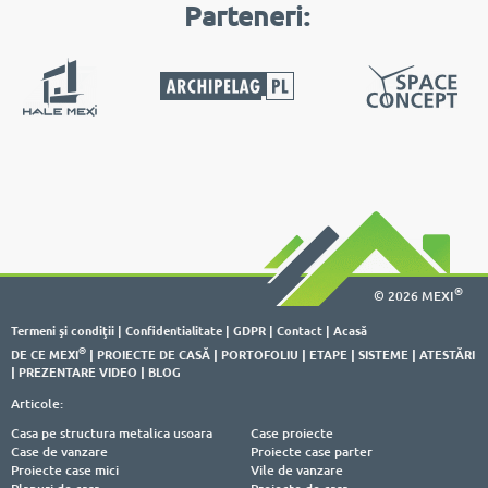
Parteneri:
®
© 2026 MEXI
Termeni şi condiţii
|
Confidentialitate
|
GDPR
|
Contact
|
Acasă
®
DE CE MEXI
|
PROIECTE DE CASĂ
|
PORTOFOLIU
|
ETAPE
|
SISTEME
|
ATESTĂRI
|
PREZENTARE VIDEO
|
BLOG
Articole:
Casa pe structura metalica usoara
Case proiecte
Case de vanzare
Proiecte case parter
Proiecte case mici
Vile de vanzare