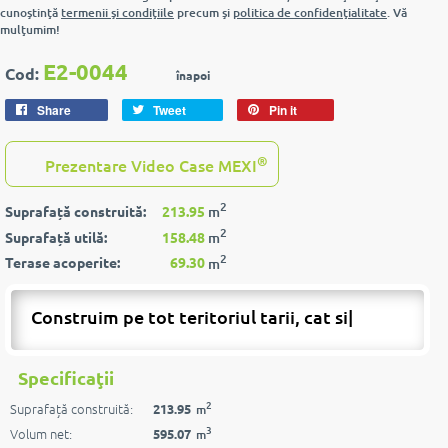
cunoştinţă
termenii şi condiţiile
precum şi
politica de confidenţialitate
. Vă
mulţumim!
E2-0044
Cod:
înapoi
Share
Tweet
Pin it
®
Prezentare Video Case MEXI
2
Suprafață construită:
213.95
m
2
Suprafață utilă:
158.48
m
2
Terase acoperite:
69.30
m
Construim pe tot teritoriul tarii, cat si pes
|
Specificaţii
2
Suprafață construită:
213.95
m
3
Volum net:
595.07
m