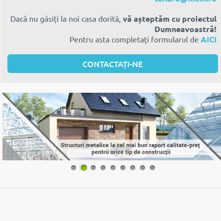
Dacă nu găsiți la noi casa dorită,
vă așteptăm cu proiectul
Dumneavoastră!
Pentru asta completați formularul de
AICI
CONTACTAȚI-NE
1
2
3
4
5
6
7
8
9