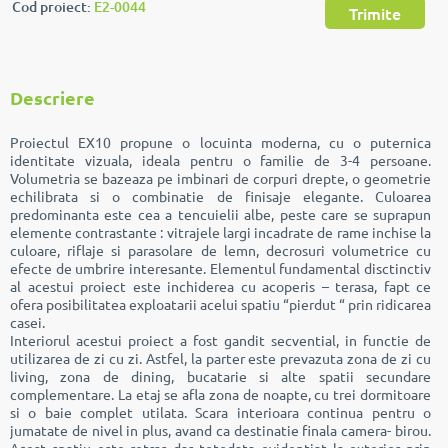
Cod proiect:
E2-0044
Trimite
Descriere
Proiectul EX10 propune o locuinta moderna, cu o puternica
identitate vizuala, ideala pentru o familie de 3-4 persoane.
Volumetria se bazeaza pe imbinari de corpuri drepte, o geometrie
echilibrata si o combinatie de finisaje elegante. Culoarea
predominanta este cea a tencuielii albe, peste care se suprapun
elemente contrastante : vitrajele largi incadrate de rame inchise la
culoare, riflaje si parasolare de lemn, decrosuri volumetrice cu
efecte de umbrire interesante. Elementul fundamental disctinctiv
al acestui proiect este inchiderea cu acoperis – terasa, fapt ce
ofera posibilitatea exploatarii acelui spatiu “pierdut “ prin ridicarea
casei.
Interiorul acestui proiect a fost gandit secvential, in functie de
utilizarea de zi cu zi. Astfel, la parter este prevazuta zona de zi cu
living, zona de dining, bucatarie si alte spatii secundare
complementare. La etaj se afla zona de noapte, cu trei dormitoare
si o baie complet utilata. Scara interioara continua pentru o
jumatate de nivel in plus, avand ca destinatie finala camera- birou.