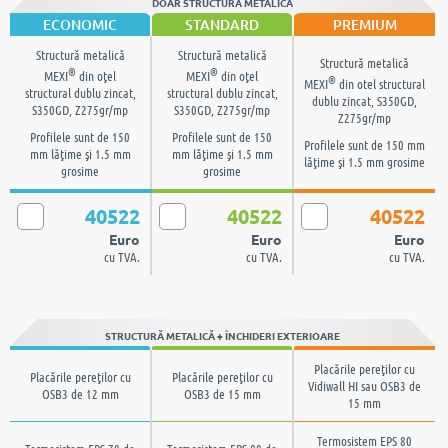
DOAR STRUCTURA METALICĂ
ECONOMIC
STANDARD
PREMIUM
Structură metalică
Structură metalică
Structură metalică
®
®
MEXI
din oţel
MEXI
din oţel
®
MEXI
din otel structural
structural dublu zincat,
structural dublu zincat,
dublu zincat, S350GD,
S350GD, Z275gr/mp
S350GD, Z275gr/mp
Z275gr/mp
Profilele sunt de 150
Profilele sunt de 150
Profilele sunt de 150 mm
mm lăţime şi 1.5 mm
mm lăţime şi 1.5 mm
lăţime şi 1.5 mm grosime
grosime
grosime
40522
40522
40522
Euro
Euro
Euro
cu TVA.
cu TVA.
cu TVA.
STRUCTURĂ METALICĂ + ÎNCHIDERI EXTERIOARE
Placările pereţilor cu
Placările pereţilor cu
Placările pereţilor cu
Vidiwall HI sau OSB3 de
OSB3 de 12 mm
OSB3 de 15 mm
15 mm
Termosistem EPS 80