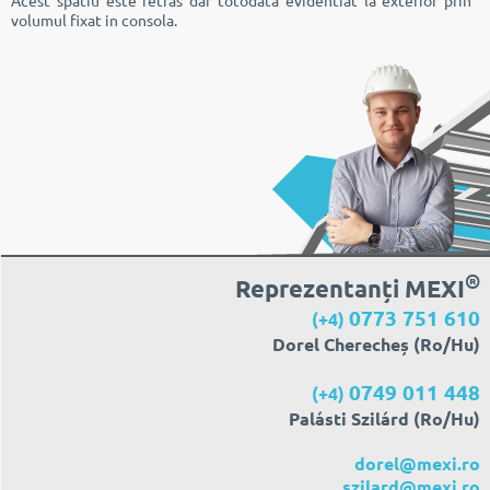
Acest spatiu este retras dar totodata evidentiat la exterior prin
volumul fixat in consola.
®
Reprezentanți MEXI
0773 751 610
(+4)
Dorel Cherecheș (Ro/Hu)
0749 011 448
(+4)
Palásti Szilárd (Ro/Hu)
dorel@mexi.ro
szilard@mexi.ro