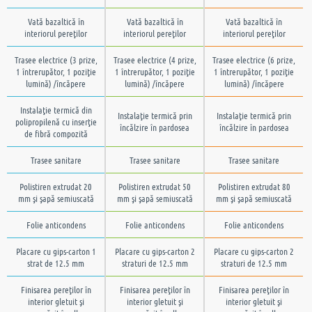
Vată bazaltică în
Vată bazaltică în
Vată bazaltică în
interiorul pereţilor
interiorul pereţilor
interiorul pereţilor
Trasee electrice (3 prize,
Trasee electrice (4 prize,
Trasee electrice (6 prize,
1 întrerupător, 1 poziţie
1 întrerupător, 1 poziţie
1 întrerupător, 1 poziţie
lumină) /încăpere
lumină) /încăpere
lumină) /încăpere
Instalaţie termică din
Instalaţie termică prin
Instalaţie termică prin
polipropilenă cu inserţie
încălzire în pardosea
încălzire în pardosea
de fibră compozită
Trasee sanitare
Trasee sanitare
Trasee sanitare
Polistiren extrudat 20
Polistiren extrudat 50
Polistiren extrudat 80
mm şi şapă semiuscată
mm şi şapă semiuscată
mm şi şapă semiuscată
Folie anticondens
Folie anticondens
Folie anticondens
Placare cu gips-carton 1
Placare cu gips-carton 2
Placare cu gips-carton 2
strat de 12.5 mm
straturi de 12.5 mm
straturi de 12.5 mm
Finisarea pereţilor în
Finisarea pereţilor în
Finisarea pereţilor în
interior gletuit şi
interior gletuit şi
interior gletuit şi