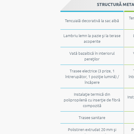
STRUCTURĂ METALI
Ten
Tencuială decorativă la sac albă
Lambriu lemn la pazie şi la terase
acoperite
Vată bazaltică în interiorul
pereţilor
Trasee electrice (3 prize, 1
întrerupător, 1 poziţie lumină) /
înt
încăpere
Instalaţie termică din
Inst
polipropilenă cu inserţie de fibră
compozită
Trasee sanitare
Polistiren extrudat 20 mm şi
P