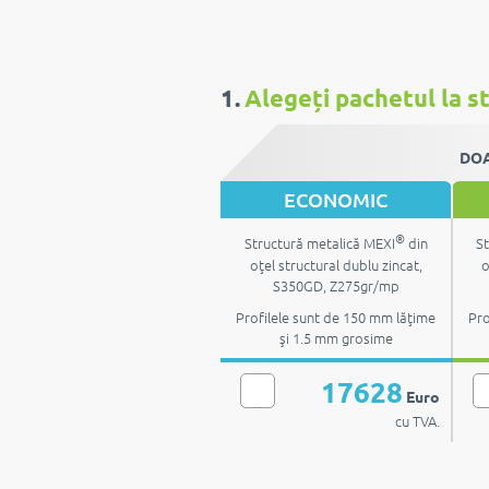
1.
Alegeți pachetul la st
DOA
ECONOMIC
®
Structură metalică MEXI
din
St
oţel structural dublu zincat,
o
S350GD, Z275gr/mp
Profilele sunt de 150 mm lăţime
Pro
şi 1.5 mm grosime
17628
Euro
cu TVA.