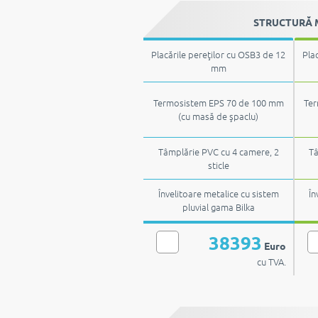
STRUCTURĂ M
Placările pereţilor cu OSB3 de 12
Pla
mm
Termosistem EPS 70 de 100 mm
Ter
(cu masă de şpaclu)
Tâmplărie PVC cu 4 camere, 2
Tâ
sticle
Învelitoare metalice cu sistem
În
pluvial gama Bilka
38393
Euro
cu TVA.