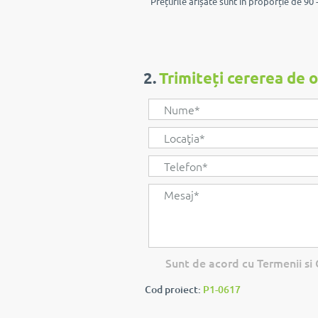
Prețurile afișate sunt în proporție de 90 -
2.
Trimiteți cererea de 
Sunt de acord cu Termenii si C
Cod proiect:
P1-0617