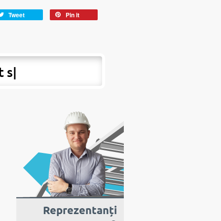
Tweet
Pin it
t si peste h
|
Reprezentanți