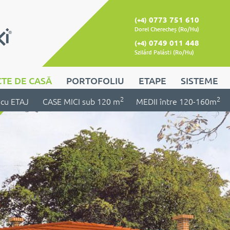
0773 751 610
(+4)
Dorel Cherecheș (Ro/Hu)
0749 011 448
(+4)
Szilárd Palásti (Ro/Hu)
TE DE CASĂ
PORTOFOLIU
ETAPE
SISTEME
2
2
cu ETAJ
CASE MICI sub 120 m
MEDII între 120-160m