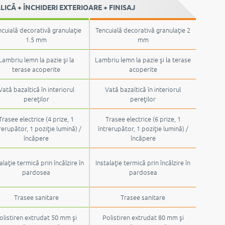
CĂ + ÎNCHIDERI EXTERIOARE + FINISAJ
cuială decorativă granulaţie
Tencuială decorativă granulaţie 2
1.5 mm
mm
Lambriu lemn la pazie şi la
Lambriu lemn la pazie şi la terase
terase acoperite
acoperite
Vată bazaltică în interiorul
Vată bazaltică în interiorul
pereţilor
pereţilor
Trasee electrice (4 prize, 1
Trasee electrice (6 prize, 1
rerupător, 1 poziţie lumină) /
întrerupător, 1 poziţie lumină) /
încăpere
încăpere
alaţie termică prin încălzire în
Instalaţie termică prin încălzire în
pardosea
pardosea
Trasee sanitare
Trasee sanitare
olistiren extrudat 50 mm şi
Polistiren extrudat 80 mm şi