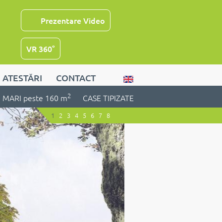
Prezentare Video
VR 360°
ATESTĂRI
CONTACT
2
MARI peste 160 m
CASE TIPIZATE
1
2
3
4
5
6
7
8