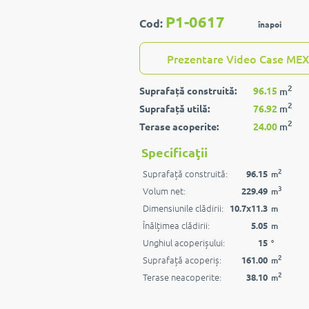
P1-0617
Cod:
înapoi
Prezentare Video Case MEX
2
Suprafață construită:
96.15
m
2
Suprafață utilă:
76.92
m
2
Terase acoperite:
24.00
m
Specificaţii
2
Suprafață construită:
96.15
m
3
Volum net:
229.49
m
Dimensiunile clădirii:
10.7x11.3
m
Înălțimea clădirii:
5.05
m
Unghiul acoperișului:
15
°
2
Suprafață acoperiș:
161.00
m
2
Terase neacoperite:
38.10
m