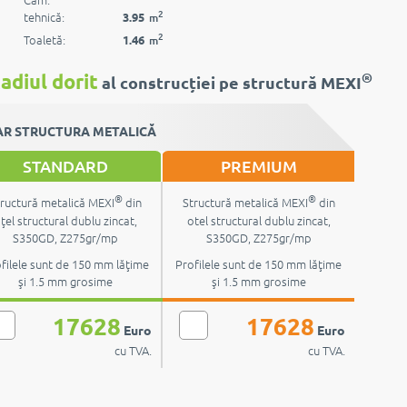
2
tehnică:
3.95
m
2
Toaletă:
1.46
m
®
adiul dorit
al construcției pe structură MEXI
R STRUCTURA METALICĂ
STANDARD
PREMIUM
®
®
ructură metalică MEXI
din
Structură metalică MEXI
din
ţel structural dublu zincat,
otel structural dublu zincat,
S350GD, Z275gr/mp
S350GD, Z275gr/mp
filele sunt de 150 mm lăţime
Profilele sunt de 150 mm lăţime
şi 1.5 mm grosime
şi 1.5 mm grosime
17628
17628
Euro
Euro
cu TVA.
cu TVA.