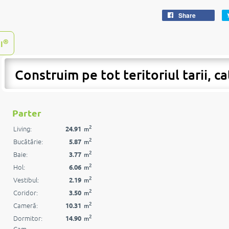
Share
®
I
Construim pe tot teritoriul tarii, ca
Parter
2
Living:
24.91
m
2
Bucătărie:
5.87
m
2
Baie:
3.77
m
2
Hol:
6.06
m
2
Vestibul:
2.19
m
2
Coridor:
3.50
m
2
Cameră:
10.31
m
2
Dormitor:
14.90
m
Cam.