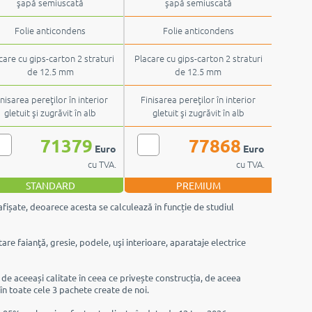
şapă semiuscată
şapă semiuscată
Folie anticondens
Folie anticondens
care cu gips-carton 2 straturi
Placare cu gips-carton 2 straturi
de 12.5 mm
de 12.5 mm
inisarea pereţilor în interior
Finisarea pereţilor în interior
gletuit şi zugrăvit în alb
gletuit şi zugrăvit în alb
71379
77868
Euro
Euro
cu TVA.
cu TVA.
STANDARD
PREMIUM
afișate, deoarece acesta se calculează în funcție de studiul
are faianţă, gresie, podele, uşi interioare, aparataje electrice
e de aceeași calitate în ceea ce privește construcția, de aceea
 în toate cele 3 pachete create de noi.