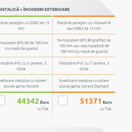
ETALICĂ + ÎNCHIDERI EXTERIOARE
cările pereţilor cu OSB3 de 15
Placările pereţilor cu Vidiwall HI
mm
sau OSB3 de 15 mm
Termosistem EPS 80 grafitat de
mosistem EPS 80 de 100 mm
150 mm sau vata bazaltică de
(cu masă de şpaclu)
100 mm (cu masă de şpaclu)
mplărie PVC cu 5 camere, 3
Tâmplărie PVC cu 7 camere, 3
sticle
sticle
velitoare metalice cu sistem
Învelitoare metalice cu sistem
pluvial gama Novatik
pluvial gama Gerard Diamant
44342
51371
Euro
Euro
cu TVA.
cu TVA.