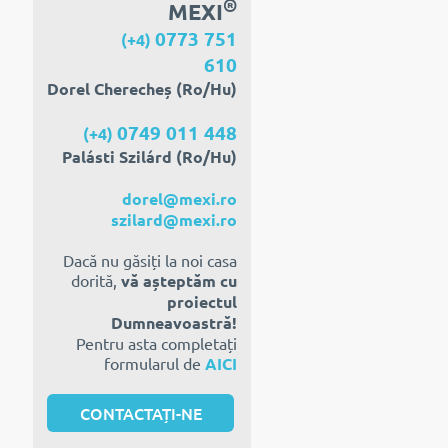
®
MEXI
0773 751
(+4)
610
Dorel Cherecheș (Ro/Hu)
0749 011 448
(+4)
Palásti Szilárd (Ro/Hu)
dorel@mexi.ro
szilard@mexi.ro
Dacă nu găsiți la noi casa
dorită,
vă așteptăm cu
proiectul
Dumneavoastră!
Pentru asta completați
formularul de
AICI
CONTACTAȚI-NE