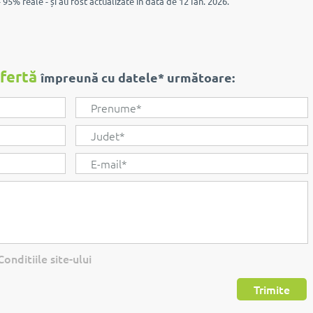
 95% reale - și au fost actualizate în data de 12 Ian. 2026.
ofertă
împreună cu datele* următoare:
onditiile site-ului
Trimite