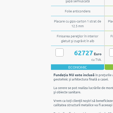
şapă semiuscată
Folie anticondens
Placare cu gips-carton 1 strat de
Pla
12.5 mm
Finisarea pereţilor în interior
F
gletuit şi zugrăvit în alb
62727
Euro
cu TVA.
ECONOMIC
Fundația NU este inclusă
în prețurile 
geotehnic și arhitectura finală a casei.
La cerere se pot realiza lucrările de mont
şi obiecte sanitare.
Vrem ca toți clienții noștri să beneficiez
calitatea structurii metalice va fi aceeași