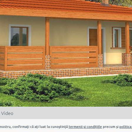
Video
nostru, confirmaţi că aţi luat la cunoştinţă
termenii şi condiţiile
precum şi
politica