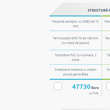
STRUCTURĂ M
Placările pereţilor cu OSB3 de 12
Pla
mm
Termosistem EPS 70 de 100 mm
Ter
(cu masă de şpaclu)
Tâmplărie PVC cu 4 camere, 2
Tâ
sticle
Învelitoare metalice cu sistem
În
pluvial gama Bilka
47730
Euro
cu TVA.