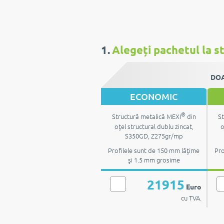
1.
Alegeți pachetul la st
DOA
ECONOMIC
®
Structură metalică MEXI
din
St
oţel structural dublu zincat,
o
S350GD, Z275gr/mp
Profilele sunt de 150 mm lăţime
Pro
şi 1.5 mm grosime
21915
Euro
cu TVA.