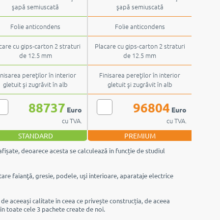
şapă semiuscată
şapă semiuscată
Folie anticondens
Folie anticondens
care cu gips-carton 2 straturi
Placare cu gips-carton 2 straturi
de 12.5 mm
de 12.5 mm
inisarea pereţilor în interior
Finisarea pereţilor în interior
gletuit şi zugrăvit în alb
gletuit şi zugrăvit în alb
88737
96804
Euro
Euro
cu TVA.
cu TVA.
STANDARD
PREMIUM
afișate, deoarece acesta se calculează în funcție de studiul
are faianţă, gresie, podele, uşi interioare, aparataje electrice
e de aceeași calitate în ceea ce privește construcția, de aceea
 în toate cele 3 pachete create de noi.