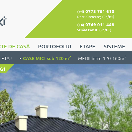
0773 751 610
(+4)
Dorel Cherecheș (Ro/Hu)
0749 011 448
(+4)
Szilárd Palásti (Ro/Hu)
TE DE CASĂ
PORTOFOLIU
ETAPE
SISTEME
2
2
u ETAJ
CASE MICI sub 120 m
MEDII între 120-160m
 G1