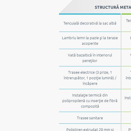
STRUCTURĂ METALI
Ten
Tencuială decorativă la sac albă
Lambriu lemn la pazie şi la terase
acoperite
Vată bazaltică în interiorul
pereţilor
Trasee electrice (3 prize, 1
întrerupător, 1 poziţie lumină) /
înt
încăpere
Instalaţie termică din
Inst
polipropilenă cu inserţie de fibră
compozită
Trasee sanitare
Polistiren extrudat 20 mm şi
P