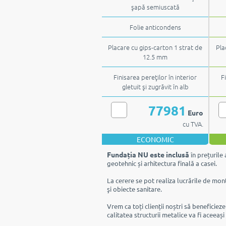
şapă semiuscată
Folie anticondens
Placare cu gips-carton 1 strat de
Pla
12.5 mm
Finisarea pereţilor în interior
F
gletuit şi zugrăvit în alb
77981
Euro
cu TVA.
ECONOMIC
Fundația NU este inclusă
în prețurile 
geotehnic și arhitectura finală a casei.
La cerere se pot realiza lucrările de mont
şi obiecte sanitare.
Vrem ca toți clienții noștri să beneficiez
calitatea structurii metalice va fi aceeași