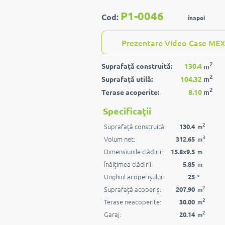
P1-0046
Cod:
înapoi
Prezentare Video Case MEX
2
Suprafață construită:
130.4
m
2
Suprafață utilă:
104.32
m
2
Terase acoperite:
8.10
m
Specificaţii
2
Suprafață construită:
130.4
m
3
Volum net:
312.65
m
Dimensiunile clădirii:
15.8x9.5
m
Înălțimea clădirii:
5.85
m
Unghiul acoperișului:
25
°
2
Suprafață acoperiș:
207.90
m
2
Terase neacoperite:
30.00
m
2
Garaj:
20.14
m