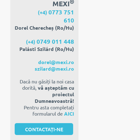
®
MEXI
0773 751
(+4)
610
Dorel Cherecheș (Ro/Hu)
0749 011 448
(+4)
Palásti Szilárd (Ro/Hu)
dorel@mexi.ro
szilard@mexi.ro
Dacă nu găsiți la noi casa
dorită,
vă așteptăm cu
proiectul
Dumneavoastră!
Pentru asta completați
formularul de
AICI
CONTACTAȚI-NE