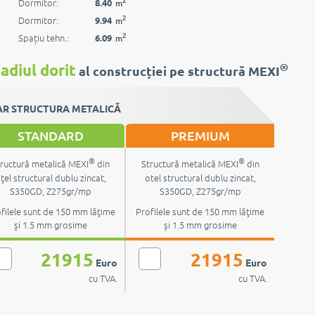
Dormitor:
8.40
m
2
Dormitor:
9.94
m
2
Spațiu tehn.:
6.09
m
®
adiul dorit
al construcției pe structură MEXI
R STRUCTURA METALICĂ
STANDARD
PREMIUM
®
®
ructură metalică MEXI
din
Structură metalică MEXI
din
ţel structural dublu zincat,
otel structural dublu zincat,
S350GD, Z275gr/mp
S350GD, Z275gr/mp
filele sunt de 150 mm lăţime
Profilele sunt de 150 mm lăţime
şi 1.5 mm grosime
şi 1.5 mm grosime
21915
21915
Euro
Euro
cu TVA.
cu TVA.