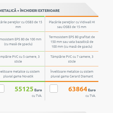
ETALICĂ + ÎNCHIDERI EXTERIOARE
cările pereţilor cu OSB3 de 15
Placările pereţilor cu Vidiwall HI
mm
sau OSB3 de 15 mm
Termosistem EPS 80 grafitat de
mosistem EPS 80 de 100 mm
150 mm sau vata bazaltică de
(cu masă de şpaclu)
100 mm (cu masă de şpaclu)
mplărie PVC cu 5 camere, 3
Tâmplărie PVC cu 7 camere, 3
sticle
sticle
velitoare metalice cu sistem
Învelitoare metalice cu sistem
pluvial gama Novatik
pluvial gama Gerard Diamant
55125
63864
Euro
Euro
cu TVA.
cu TVA.