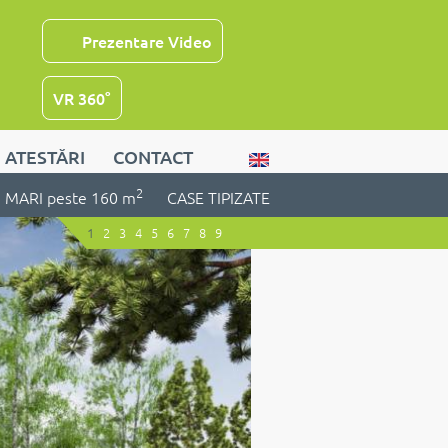
Prezentare Video
VR 360°
ATESTĂRI
CONTACT
2
MARI peste 160 m
CASE TIPIZATE
1
2
3
4
5
6
7
8
9