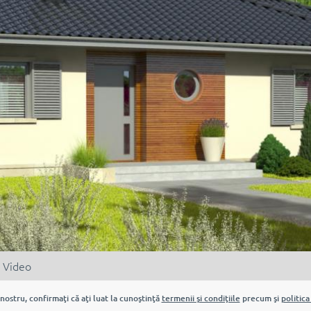
Video
nostru, confirmaţi că aţi luat la cunoştinţă
termenii şi condiţiile
precum şi
politica