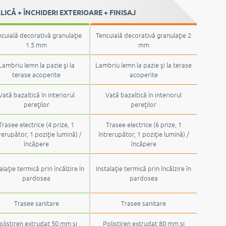
CĂ + ÎNCHIDERI EXTERIOARE + FINISAJ
cuială decorativă granulaţie
Tencuială decorativă granulaţie 2
1.5 mm
mm
Lambriu lemn la pazie şi la
Lambriu lemn la pazie şi la terase
terase acoperite
acoperite
Vată bazaltică în interiorul
Vată bazaltică în interiorul
pereţilor
pereţilor
Trasee electrice (4 prize, 1
Trasee electrice (6 prize, 1
rerupător, 1 poziţie lumină) /
întrerupător, 1 poziţie lumină) /
încăpere
încăpere
alaţie termică prin încălzire în
Instalaţie termică prin încălzire în
pardosea
pardosea
Trasee sanitare
Trasee sanitare
olistiren extrudat 50 mm şi
Polistiren extrudat 80 mm şi