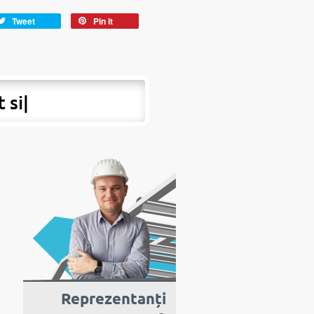
Tweet
Pin it
t si peste ho
|
Reprezentanți